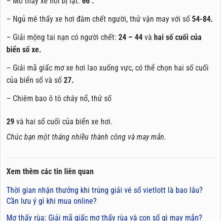
– Mơ thấy xe hơi bị lật:
66 .
– Ngủ mê thấy xe hơi đâm chết người, thử vận may với số
54-84.
– Giải mộng tai nạn có người chết:
24 – 44
và
hai số cuối của
biển số xe.
– Giải mã giấc mơ xe hơi lao xuống vực, có thể chọn hai số cuối
của biển số và số
27.
– Chiêm bao ô tô cháy nổ, thử số
29
và hai số cuối của biển xe hơi.
Chúc bạn một tháng nhiều thành công và may mắn.
Xem thêm các tin liên quan
Thời gian nhận thưởng khi trúng giải vé số vietlott là bao lâu?
Cần lưu ý gì khi mua online?
Mơ thấy rùa: Giải mã giấc mơ thấy rùa và con số gì may mắn?