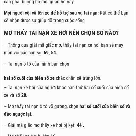
cần phải buông bỏ mối quan hệ này.
Mọi người vội vã lên xe để hỗ trợ sau vụ tai nạn:
Rất có thể bạn
sẽ nhận được sự giúp đỡ trong cuộc sống
MƠ THẤY TAI NẠN XE HƠI NÊN CHỌN SỐ NÀO?
– Thông qua giải mã giấc mơ, thấy tai nạn xe hơi bạn sẽ may
mắn với các con số:
69, 54.
– Tai nạn ô tô của mình bạn chọn
hai số cuối của biển số xe
chắc chắn sẽ trúng lớn.
– Tai nạn xe hơi của người khác bạn thử hai số cuối của biển số
xe và số
28.
– Mơ thấy tai nạn ô tô vỡ gương, chọn
hai số cuối của biển số và
đảo ngược lại
.
– Giải mã giấc mơ thấy xe hơi bị kẹt:
44 .