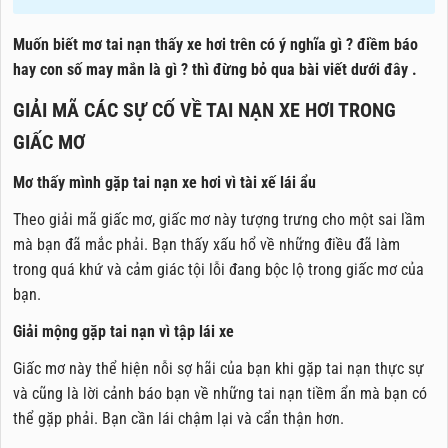
Muốn biết mơ tai nạn thấy xe hơi trên có ý nghĩa gì ? điềm báo
hay con số may mắn là gì ? thì đừng bỏ qua bài viết dưới đây .
GIẢI MÃ CÁC SỰ CỐ VỀ TAI NẠN XE HƠI TRONG
GIẤC MƠ
Mơ thấy mình gặp tai nạn xe hơi vì tài xế lái ẩu
Theo giải mã giấc mơ, giấc mơ này tượng trưng cho một sai lầm
mà bạn đã mắc phải. Bạn thấy xấu hổ về những điều đã làm
trong quá khứ và cảm giác tội lỗi đang bộc lộ trong giấc mơ của
bạn.
Giải mộng gặp tai nạn vì tập lái xe
Giấc mơ này thể hiện nỗi sợ hãi của bạn khi gặp tai nạn thực sự
và cũng là lời cảnh báo bạn về những tai nạn tiềm ẩn mà bạn có
thể gặp phải. Bạn cần lái chậm lại và cẩn thận hơn.