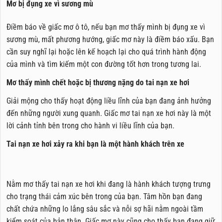
Mơ bị đụng xe vì sương mù
Điềm báo về giấc mơ ô tô, nếu bạn mơ thấy mình bị đụng xe vì
sương mù, mất phương hướng, giấc mơ này là điềm báo xấu. Bạn
cần suy nghĩ lại hoặc lên kế hoạch lại cho quá trình hành động
của mình và tìm kiếm một con đường tốt hơn trong tương lai.
Mơ thấy mình chết hoặc bị thương nặng do tai nạn xe hơi
Giải mộng cho thấy hoạt động liều lĩnh của bạn đang ảnh hưởng
đến những người xung quanh. Giấc mơ tai nạn xe hơi này là một
lời cảnh tỉnh bên trong cho hành vi liều lĩnh của bạn.
Tai nạn xe hơi xảy ra khi bạn là một hành khách trên xe
Nằm mơ thấy tai nạn xe hơi khi đang là hành khách tượng trưng
cho trạng thái cảm xúc bên trong của bạn. Tâm hồn bạn đang
chất chứa những lo lắng sâu sắc và nỗi sợ hãi nằm ngoài tầm
kiểm soát của bản thân. Giấc mơ này cũng cho thấy bạn đang giữ