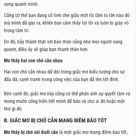
xung quanh mình.
Cũng có thể bạn đang cố tình che giấu một lỗi lầm to lớn nào đó
mà mình đã gây ra, khiến bạn cảm thấy tội lỗi và luôn bị giày vò
trong tâm trí.
Do đó, hãy thành thật với bản thân cũng như mọi người xung
quanh, điều ấy sẽ giúp bạn thanh thản hơn.
Mơ thấy hai con chó cắn nhau
Hai con chó cắn nhau dữ dội trong giấc mơ biểu tượng cho sự
đấu đá, cạnh tranh trong công việc của bạn đã lên tột đỉnh.
Bên cạnh đó, giấc mơ này cũng có thể phản ánh sự quyết tâm và
mong muốn cống hiến hết mình để bảo vệ cho ai đó hoặc một
thứ gì đó.
B. GIẤC MƠ BỊ CHÓ CẮN MANG ĐIỀM BÁO TỐT
Mơ thấy bị chó sói đuổi cắn
là một giấc mơ mang điềm báo tốt,