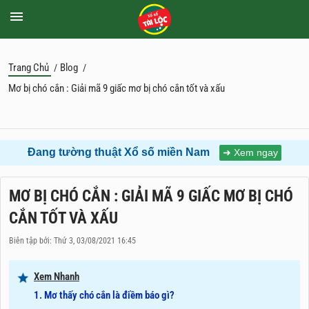
Trang Chủ
Blog
/
/
Mơ bị chó cắn : Giải mã 9 giấc mơ bị chó cắn tốt và xấu
Đang tường thuật Xổ số
miền Nam
➜ Xem ngay
MƠ BỊ CHÓ CẮN : GIẢI MÃ 9 GIẤC MƠ BỊ CHÓ
CẮN TỐT VÀ XẤU
Biên tập bởi: Thứ 3, 03/08/2021 16:45
Xem Nhanh
1. Mơ thấy chó cắn là điềm báo gì?