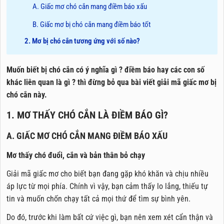
A. Giấc mơ chó cắn mang điềm báo xấu
B. Giấc mơ bị chó cắn mang điềm báo tốt
2. Mơ bị chó cắn tương ứng với số nào?
Muốn biết bị chó cắn có ý nghĩa gì ? điềm báo hay các con số
khác liên quan là gì ? thì đừng bỏ qua bài viết giải mã giấc mơ bị
chó cắn này.
1. MƠ THẤY CHÓ CẮN LÀ ĐIỀM BÁO GÌ?
A. GIẤC MƠ CHÓ CẮN MANG ĐIỀM BÁO XẤU
Mơ thấy chó đuổi, cắn và bản thân bỏ chạy
Giải mã giấc mơ cho biết bạn đang gặp khó khăn và chịu nhiều
áp lực từ mọi phía. Chính vì vậy, bạn cảm thấy lo lắng, thiếu tự
tin và muốn chốn chạy tất cả mọi thứ để tìm sự bình yên.
Do đó, trước khi làm bất cứ việc gì, bạn nên xem xét cẩn thận và