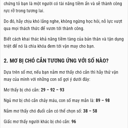
chứng tỏ bạn là một người có tài năng tiềm ẩn và sẽ thành công
rực rỡ trong tương lai.
Do đó, hãy chịu khó lắng nghe, không ngừng học hỏi, nỗ lực vượt
qua mọi thách thức để vươn tới thành công.
Biết cách khai thác khả năng tiềm tàng của bản thân và tận dụng
triệt để nó là chìa khóa đem tới vận may cho bạn.
2. MƠ BỊ CHÓ CẮN TƯƠNG ỨNG VỚI SỐ NÀO?
Dựa trên sổ mơ, nếu bạn nằm mơ thấy chó cắn thì hãy thử vận
may của mình với những con số gợi ý dưới đây:
Mơ thấy bị chó cắn:
29 – 92 – 93
Ngủ mơ bị chó cắn chảy máu, con số may mắn là:
89 – 98
Nằm mơ thấy chó đuổi cắn có thể chọn số:
38 – 58
Giấc mơ thấy người khác bị chó cắn:
96