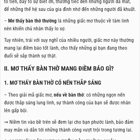
tổ tiên, bày tỏ sự biết ơn, thương tiếc đến những người đã mất,
để những thế hệ sau của gia đình nhớ đến những người đã khuất.
–
Mơ thấy bàn thờ thường
là những giấc mơ thuộc về tâm linh
nên khiến chủ nhân thấy lo sợ.
Tuy nhiên, trái với suy nghĩ của nhiều người, giấc mơ này thường
mang lại điềm báo tốt lành, cho thấy những gì bạn đang theo
đuổi sẽ sắp thành sự thật.
II. MƠ THẤY BÀN THỜ MANG ĐIỀM BÁO GÌ?
1. MƠ THẤY BÀN THỜ CÓ NẾN THẮP SÁNG
– Theo giải mã giấc mơ,
nếu về bàn thờ
: có những ngọn nến
được thắp sáng lung linh, sự thành công của bạn sẽ được nhân
lên gấp bội.
⇒ Niềm tin vào bề trên sẽ đem lại cho bạn phước lành, bảo đảm
may mắn và dẫn tới những thành công vượt trội trong tương lai.