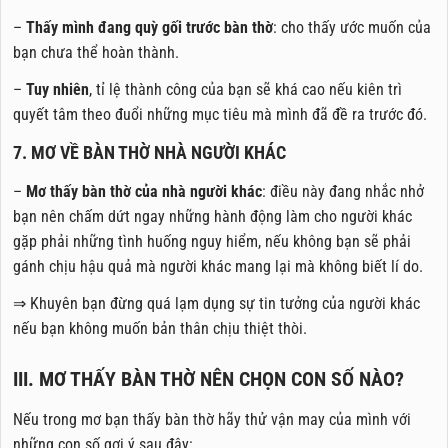
–
Thấy mình đang quỳ gối trước bàn thờ
: cho thấy ước muốn của
bạn chưa thể hoàn thành.
–
Tuy nhiên
, tỉ lệ thành công của bạn sẽ khá cao nếu kiên trì
quyết tâm theo đuổi những mục tiêu mà mình đã đề ra trước đó.
7. MƠ VỀ BÀN THỜ NHÀ NGƯỜI KHÁC
–
Mơ thấy bàn thờ của nhà người khác
: điều này đang nhắc nhở
bạn nên chấm dứt ngay những hành động làm cho người khác
gặp phải những tình huống nguy hiểm, nếu không bạn sẽ phải
gánh chịu hậu quả mà người khác mang lại mà không biết lí do.
⇒ Khuyên bạn đừng quá lạm dụng sự tin tưởng của người khác
nếu bạn không muốn bản thân chịu thiệt thòi.
III. MƠ THẤY BÀN THỜ NÊN CHỌN CON SỐ NÀO?
Nếu trong mơ bạn thấy bàn thờ hãy thử vận may của mình với
những con số gợi ý sau đây: