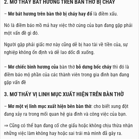
2. MƠ THẤY BÁT HƯƠNG TRÊN BÀN THỜ BỊ CHÁY
–
Mơ bát hương trên bàn thờ bị cháy hay đổ
là điềm xấu.
Nó là điềm báo mồ mả hay việc thờ cúng của bạn đang gặp phải
một vấn đề gì đó.
Người gặp phải giấc mơ này cũng dễ bị hao tài về tiền của, sự
nghiệp không ổn định và dễ lao dốc đi xuống.
–
M
ơ chiếc bình hương của
bàn thờ
bỗ dưng bốc cháy
thì đó là
điềm báo mộ phần của các thành viên trong gia đình bạn đang
gặp vấn đề
3. MƠ THẤY VỊ LINH MỤC XUẤT HIỆN TRÊN BÀN THỜ
–
Mơ một vị linh mục xuất hiện bên bàn thờ
:
cho biết xung đột
đang xảy ra trong mối quan hệ gia đình và công việc của bạn.
⇒ Cũng có thể bạn đang cố che giấu hoặc không chịu thừa nhận
những việc làm không hay hoặc sai trái mà mình đã gây ra.