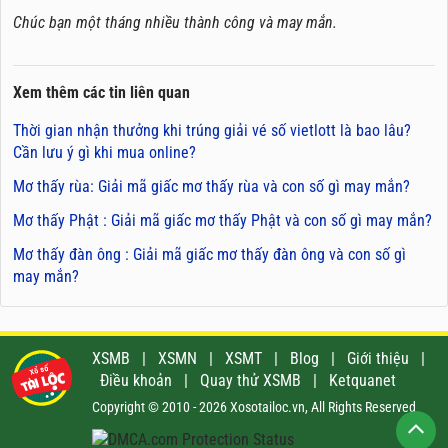
Chúc bạn một tháng nhiều thành công và may mắn.
Xem thêm các tin liên quan
Thời gian nhận thưởng khi trúng giải vé số vietlott là bao lâu?
Cần lưu ý gì khi mua online?
Mơ thấy rùa: Giải mã giấc mơ thấy rùa và con số gì may mắn?
Mơ thấy Phật : Giải mã giấc mơ thấy Phật và con số gì may mắn?
Mơ thấy đàn ông : Giải mã giấc mơ thấy đàn ông và con số gì
may mắn?
XSMB
|
XSMN
|
XSMT
|
Blog
|
Giới thiệu
|
Điều khoản
|
Quay thử XSMB
|
Ketquanet
Copyright © 2010 - 2026 Xosotailoc.vn, All Rights Reserved