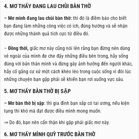
4. MƠ THẤY ĐANG LAU CHÙI BÀN THỜ
– Mơ mình đang lau chùi bàn thờ:
thì đó là điềm báo cho biết
bạn đang làm những công việc có ích, đúng hướng và sẽ nhận
được những thành quả tích cực từ điều đó.
–
Đồng thời,
giấc mơ này cũng nói lên rằng bạn đừng nên dùng
vẻ ngoài của mình đe che đậy những điều bên trong, hãy sống
đúng với bản thân mình và đừng gây ảnh hưởng đến người khác,
hãy cố gắng cư xử một cách khéo léo trong cuộc sống vì đôi lúc
những chuyện bạn gặp phải sẽ khiến bạn rơi xuống vực sâu.
5. MƠ THẤY BÀN THỜ BỊ SẬP
– Mơ bàn thờ bị sập
: thì gia đình bạn sắp có tai ương, nếu kiện
tụng thì khó mà đạt được điều mình mong muốn.
⇒ Do đó, bạn nên cẩn thận khi gặp phải giấc mơ này.
6. MƠ THẤY MÌNH QUỲ TRƯỚC BÀN THỜ