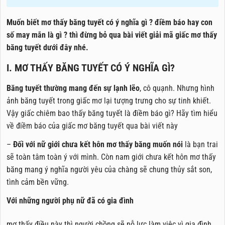
Muốn biết mơ thấy băng tuyết có ý nghĩa gì ? điềm báo hay con
số may mắn là gì ? thì đừng bỏ qua bài viết giải mã giấc mơ thấy
băng tuyết dưới đây nhé.
I. MƠ THẤY BĂNG TUYẾT CÓ Ý NGHĨA GÌ?
Băng tuyết thường mang đến sự lạnh lẽo
, cô quạnh. Nhưng hình
ảnh băng tuyết trong giấc mơ lại tượng trưng cho sự tinh khiết.
Vậy giấc chiêm bao thấy băng tuyết là điềm báo gì? Hãy tìm hiểu
về điềm báo của giấc mơ băng tuyết qua bài viết này
–
Đối với nữ giới chưa kết hôn mơ thấy băng muốn nói
là bạn trai
sẽ toàn tâm toàn ý với mình. Còn nam giới chưa kết hôn mơ thấy
băng mang ý nghĩa người yêu của chàng sẽ chung thủy sắt son,
tình cảm bền vững.
Với những người phụ nữ đã có gia đình
mơ thấy điều này thì người chồng sẽ nỗ lực làm việc vì gia đình