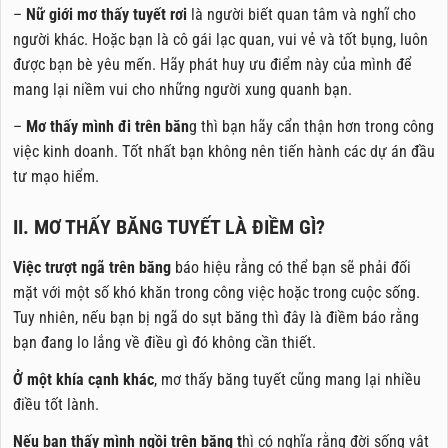
–
Nữ giới mơ thấy tuyết rơi
là người biết quan tâm và nghĩ cho
người khác. Hoặc bạn là cô gái lạc quan, vui vẻ và tốt bụng, luôn
được bạn bè yêu mến. Hãy phát huy ưu điểm này của mình để
mang lại niềm vui cho những người xung quanh bạn.
–
Mơ thấy mình đi trên băn
g thì bạn hãy cẩn thận hơn trong công
việc kinh doanh. Tốt nhất bạn không nên tiến hành các dự án đầu
tư mạo hiểm.
II. MƠ THẤY BĂNG TUYẾT LÀ ĐIỀM GÌ?
Việc trượt ngã trên băng
báo hiệu rằng có thể bạn sẽ phải đối
mặt với một số khó khăn trong công việc hoặc trong cuộc sống.
Tuy nhiên, nếu bạn bị ngã do sụt băng thì đây là điềm báo rằng
bạn đang lo lắng về điều gì đó không cần thiết.
Ở một khía cạnh khác
, mơ thấy băng tuyết cũng mang lại nhiều
điều tốt lành.
Nếu bạn thấy mình ngồi trên băng t
hì có nghĩa rằng đời sống vật