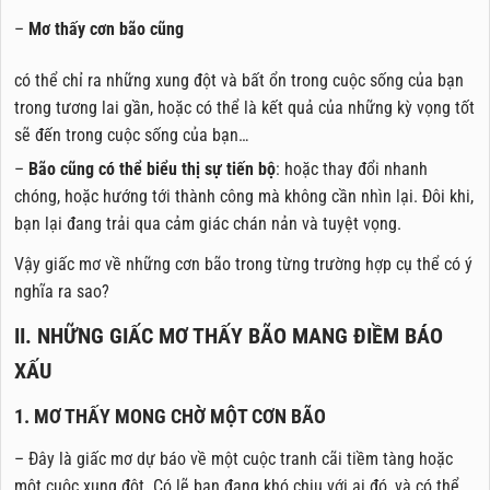
–
Mơ thấy cơn bão cũng
có thể chỉ ra những xung đột và bất ổn trong cuộc sống của bạn
trong tương lai gần, hoặc có thể là kết quả của những kỳ vọng tốt
sẽ đến trong cuộc sống của bạn…
–
Bão cũng có thể biểu thị sự tiến bộ
: hoặc thay đổi nhanh
chóng, hoặc hướng tới thành công mà không cần nhìn lại. Đôi khi,
bạn lại đang trải qua cảm giác chán nản và tuyệt vọng.
Vậy giấc mơ về những cơn bão trong từng trường hợp cụ thể có ý
nghĩa ra sao?
II. NHỮNG GIẤC MƠ THẤY BÃO MANG ĐIỀM BÁO
XẤU
1. MƠ THẤY MONG CHỜ MỘT CƠN BÃO
– Đây là giấc mơ dự báo về một cuộc tranh cãi tiềm tàng hoặc
một cuộc xung đột. Có lẽ bạn đang khó chịu với ai đó, và có thể