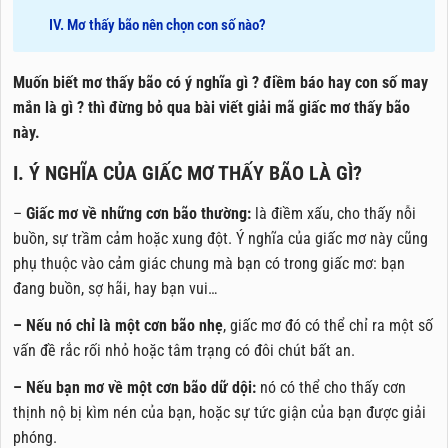
IV. Mơ thấy bão nên chọn con số nào?
Muốn biết mơ thấy bão có ý nghĩa gì ? điềm báo hay con số may
mắn là gì ? thì đừng bỏ qua bài viết giải mã giấc mơ thấy bão
này.
I. Ý NGHĨA CỦA GIẤC MƠ THẤY BÃO LÀ GÌ?
–
Giấc mơ về những cơn bão thường:
là điềm xấu, cho thấy nỗi
buồn, sự trầm cảm hoặc xung đột. Ý nghĩa của giấc mơ này cũng
phụ thuộc vào cảm giác chung mà bạn có trong giấc mơ: bạn
đang buồn, sợ hãi, hay bạn vui…
– Nếu nó chỉ là một cơn bão nhẹ
, giấc mơ đó có thể chỉ ra một số
vấn đề rắc rối nhỏ hoặc tâm trạng có đôi chút bất an.
– Nếu bạn mơ về một cơn bão dữ dội:
nó có thể cho thấy cơn
thịnh nộ bị kìm nén của bạn, hoặc sự tức giận của bạn được giải
phóng.