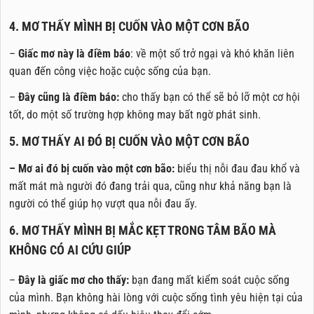
4. MƠ THẤY MÌNH BỊ CUỐN VÀO MỘT CƠN BÃO
–
Giấc mơ này là điềm báo
: về một số trở ngại và khó khăn liên
quan đến công việc hoặc cuộc sống của bạn.
–
Đây cũng là điềm báo:
cho thấy bạn có thể sẽ bỏ lỡ một cơ hội
tốt, do một số trường hợp không may bất ngờ phát sinh.
5. MƠ THẤY AI ĐÓ BỊ CUỐN VÀO MỘT CƠN BÃO
– Mơ ai đó bị cuốn vào một cơn bão:
biểu thị nỗi đau đau khổ và
mất mát mà người đó đang trải qua, cũng như khả năng bạn là
người có thể giúp họ vượt qua nỗi đau ấy.
6. MƠ THẤY MÌNH BỊ MẮC KẸT TRONG TÂM BÃO MÀ
KHÔNG CÓ AI CỨU GIÚP
–
Đây là giấc mơ cho thấy:
bạn đang mất kiểm soát cuộc sống
của mình. Bạn không hài lòng với cuộc sống tình yêu hiện tại của