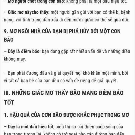
–
Mơ người chết trong cơn bão
: không phải là một dấu hiệu tốt.
– Giấc mơ nàycho thấy:
một người gần gũi với bạn có thể bị bệnh
nặng, với tình trạng dần xấu đi đến mức người có thể sẽ qua đời.
9. MƠ NGÔI NHÀ CỦA BẠN BỊ PHÁ HỦY BỞI MỘT CƠN
BÃO
– Đây là điềm báo
: bạn đang gặp rất nhiều vấn đề và những điều
không may.
– Bạn phải đương đầu và giải quyết mọi khó khăn một mình, bởi
vì tất cả bạn bè của bạn đều có vấn đề riêng để giải quyết.
III. NHỮNG GIẤC MƠ THẤY BÃO MANG ĐIỀM BÁO
TỐT
1. HẬU QUẢ CỦA CƠN BÃO ĐƯỢC KHẮC PHỤC TRONG MƠ
– Đây là một dấu hiệu tốt
, biểu thị sự cải thiện cuộc sống của
bạn trong tương lai, không có trở ngại nào cản đường bạn đến