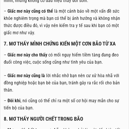
mình, nhưng không có dấu hiệu thay đổi sớm.
–
Giấc mơ này cũng có thể
là một cảnh báo về một vấn đề sức
khỏe nghiêm trọng mà bạn có thể bị ảnh hưởng và không nhận
thức được điều đó, vì vậy nên kiểm tra y tế sau khi bạn có một
giấc mơ như vậy.
7. MƠ THẤY MÌNH CHỨNG KIẾN MỘT CƠN BÃO TỪ XA
–
Giấc mơ này cho thấy
có mối nguy hiểm tiềm tàng đang đeo
đuổi công việc, cuộc sống cũng như tình yêu của bạn.
–
Giấc mơ này cũng là
lời nhắc nhở bạn nên cư xử hòa nhã với
đồng nghiệp hoặc bạn bè của bạn, tránh gây ra rắc rối cho bản
thân.
–
Đôi khi
, nó cũng có thể chỉ ra một số cơ hội may mắn cho sự
tiến bộ của bạn.
8. MƠ THẤY NGƯỜI CHẾT TRONG BÃO