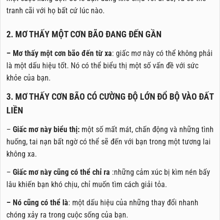
tranh cãi với họ bất cứ lúc nào.
2. MƠ THẤY MỘT CƠN BÃO ĐANG ĐẾN GẦN
– Mơ thấy một cơn bão đến từ xa
: giấc mơ này có thể không phải
là một dấu hiệu tốt. Nó có thể biểu thị một số vấn đề với sức
khỏe của bạn.
3. MƠ THẤY CƠN BÃO CÓ CƯỜNG ĐỘ LỚN ĐỔ BỘ VÀO ĐẤT
LIỀN
–
Giấc mơ này biểu thị:
một số mất mát, chấn động và những tình
huống, tai nạn bất ngờ có thể sẽ đến với bạn trong một tương lai
không xa.
–
Giấc mơ này cũng có thể chỉ ra
:những cảm xúc bị kìm nén bấy
lâu khiến bạn khó chịu, chỉ muốn tìm cách giải tỏa.
– Nó cũng có thể là
: một dấu hiệu của những thay đổi nhanh
chóng xảy ra trong cuộc sống của bạn.