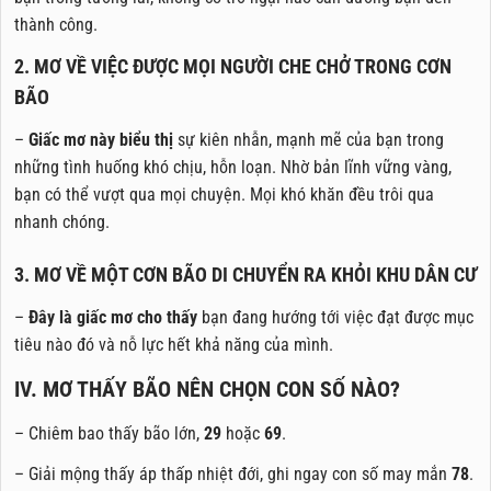
thành công.
2. MƠ VỀ VIỆC ĐƯỢC MỌI NGƯỜI CHE CHỞ TRONG CƠN
BÃO
–
Giấc mơ này biểu thị
sự kiên nhẫn, mạnh mẽ của bạn trong
những tình huống khó chịu, hỗn loạn. Nhờ bản lĩnh vững vàng,
bạn có thể vượt qua mọi chuyện. Mọi khó khăn đều trôi qua
nhanh chóng.
3. MƠ VỀ MỘT CƠN BÃO DI CHUYỂN RA KHỎI KHU DÂN CƯ
–
Đây là giấc mơ cho thấy
bạn đang hướng tới việc đạt được mục
tiêu nào đó và nỗ lực hết khả năng của mình.
IV. MƠ THẤY BÃO NÊN CHỌN CON SỐ NÀO?
– Chiêm bao thấy bão lớn,
29
hoặc
69
.
– Giải mộng thấy áp thấp nhiệt đới, ghi ngay con số may mắn
78
.