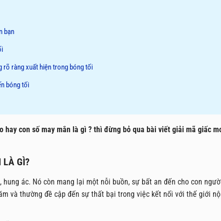
n bạn
ối
 rõ ràng xuất hiện trong bóng tối
ến bóng tối
o hay con số may mắn là gì ? thì đừng bỏ qua bài viết giải mã giấc m
 LÀ GÌ?
, hung ác. Nó còn mang lại một nỗi buồn, sự bất an đến cho con ngườ
ăm và thường đề cập đến sự thất bại trong việc kết nối với thế giới nộ