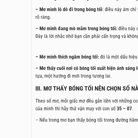
– Mơ mình lò dò đi trong bóng tối
: điều này ám chỉ
rõ ràng.
– Mơ mình đang mò mẫm trong bóng tối:
điều này c
Đây là lời nhắc nhở bạn cần phải cẩn trọng và khôn
– Mơ mình thích ngắm bóng tối:
đó là một dấu hiệu 
– Mơ thấy cuối nơi có bóng tối xuất hiện ánh sáng l
tựa, một hướng đi mới trong tương lai.
III. MƠ THẤY BÓNG TỐI NÊN CHỌN SỐ N
Theo sổ mơ, mỗi giấc mơ đều gắn liền với những co
của mình thì hãy thử vận may với con số
35 – 07
.
– Nếu trong mơ bạn thấy bóng tối trong đường hầm