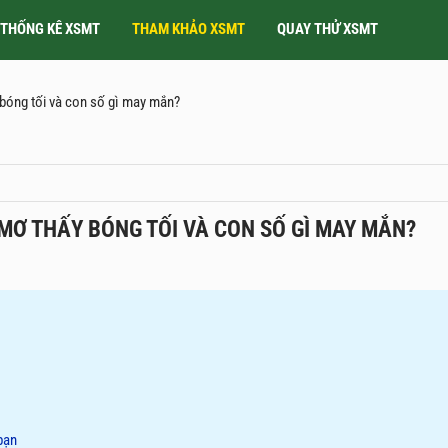
THỐNG KÊ XSMT
THAM KHẢO XSMT
QUAY THỬ XSMT
 bóng tối và con số gì may mắn?
 MƠ THẤY BÓNG TỐI VÀ CON SỐ GÌ MAY MẮN?
bạn