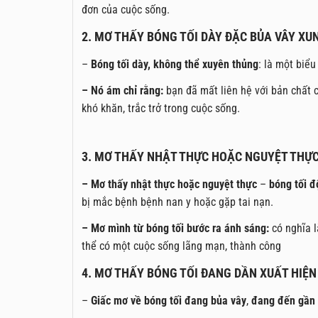
đơn của cuộc sống.
2. MƠ THẤY BÓNG TỐI DÀY ĐẶC BỦA VÂY X
–
Bóng tối dày, không thể xuyên thủng
: là một biểu
– Nó ám chỉ rằng:
bạn đã mất liên hệ với bản chất 
khó khăn, trắc trở trong cuộc sống.
3. MƠ THẤY NHẬT THỰC HOẶC NGUYỆT THỰ
– Mơ thấy nhật thực hoặc nguyệt thực
–
bóng tối đ
bị mắc bệnh bệnh nan y hoặc gặp tai nạn.
– Mơ mình từ bóng tối bước ra ánh sáng:
có nghĩa l
thể có một cuộc sống lãng mạn, thành công
4. MƠ THẤY BÓNG TỐI ĐANG DẦN XUẤT HIỆN
–
Giấc mơ về bóng tối đang bủa vây
,
đang đến gần