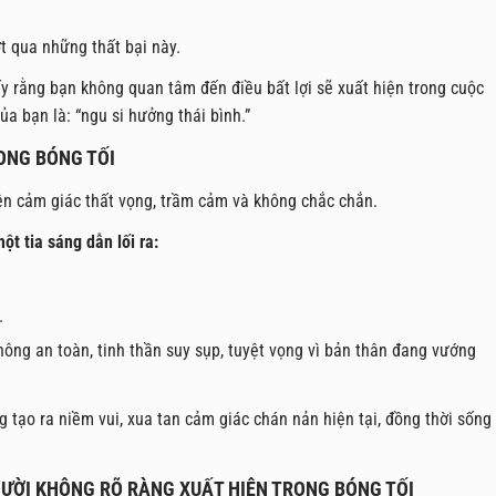
ợt qua những thất bại này.
y rằng bạn không quan tâm đến điều bất lợi sẽ xuất hiện trong cuộc
 bạn là: “ngu si hưởng thái bình.”
ONG BÓNG TỐI
lên cảm giác thất vọng, trầm cảm và không chắc chắn.
ột tia sáng dẫn lối ra:
.
ông an toàn, tinh thần suy sụp, tuyệt vọng vì bản thân đang vướng
g tạo ra niềm vui, xua tan cảm giác chán nản hiện tại, đồng thời sống
GƯỜI KHÔNG RÕ RÀNG XUẤT HIỆN TRONG BÓNG TỐI