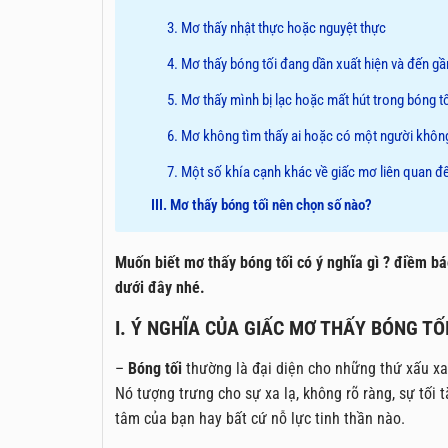
3. Mơ thấy nhật thực hoặc nguyệt thực
4. Mơ thấy bóng tối đang dần xuất hiện và đến gầ
5. Mơ thấy mình bị lạc hoặc mất hút trong bóng t
6. Mơ không tìm thấy ai hoặc có một người không
7. Một số khía cạnh khác về giấc mơ liên quan đ
III. Mơ thấy bóng tối nên chọn số nào?
Muốn biết mơ thấy bóng tối có ý nghĩa gì ? điềm bá
dưới đây nhé.
I. Ý NGHĨA CỦA GIẤC MƠ THẤY BÓNG TỐI
–
Bóng tối
thường là đại diện cho những thứ xấu xa
Nó tượng trưng cho sự xa lạ, không rõ ràng, sự tối t
tâm của bạn hay bất cứ nỗ lực tinh thần nào.