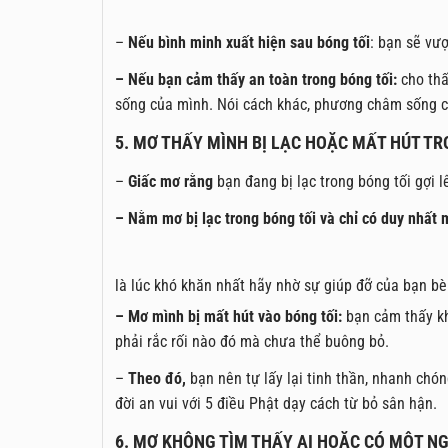
–
Nếu bình minh xuất hiện sau bóng tối
: bạn sẽ vư
– Nếu bạn cảm thấy an toàn trong bóng tối:
cho thấ
sống của mình. Nói cách khác, phương châm sống của
5. MƠ THẤY MÌNH BỊ LẠC HOẶC MẤT HÚT TR
–
Giấc mơ rằng
bạn đang bị lạc trong bóng tối gợi 
– Nằm mơ bị lạc trong bóng tối và chỉ có duy nhất m
là lúc khó khăn nhất hãy nhờ sự giúp đỡ của bạn bè
– Mơ mình bị mất hút vào bóng tối:
bạn cảm thấy kh
phải rắc rối nào đó mà chưa thể buông bỏ.
–
Theo đó,
bạn nên tự lấy lại tinh thần, nhanh chón
đời an vui với 5 điều Phật dạy cách từ bỏ sân hận.
6. MƠ KHÔNG TÌM THẤY AI HOẶC CÓ MỘT N