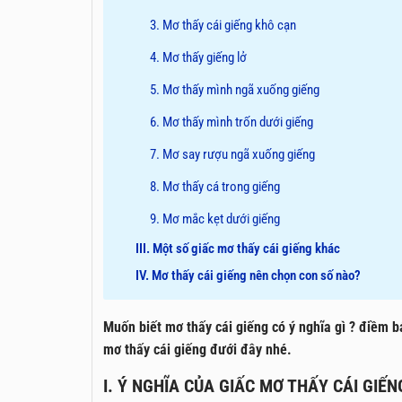
3. Mơ thấy cái giếng khô cạn
4. Mơ thấy giếng lở
5. Mơ thấy mình ngã xuống giếng
6. Mơ thấy mình trốn dưới giếng
7. Mơ say rượu ngã xuống giếng
8. Mơ thấy cá trong giếng
9. Mơ mắc kẹt dưới giếng
III. Một số giấc mơ thấy cái giếng khác
IV. Mơ thấy cái giếng nên chọn con số nào?
Muốn biết mơ thấy cái giếng có ý nghĩa gì ? điềm b
mơ thấy cái giếng đưới đây nhé.
I. Ý NGHĨA CỦA GIẤC MƠ THẤY CÁI GIẾN