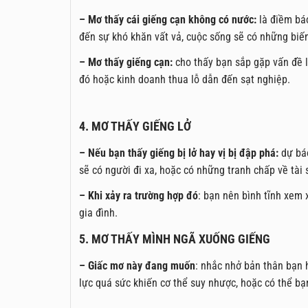
– Mơ thấy cái giếng cạn không có nước:
là điềm bá
đến sự khó khăn vất vả, cuộc sống sẽ có những biến
– Mơ thấy giếng cạn:
cho thấy bạn sắp gặp vấn đề li
đó hoặc kinh doanh thua lỗ dẫn đến sạt nghiệp.
4. MƠ THẤY GIẾNG LỞ
– Nếu bạn thấy giếng bị lở hay vị bị đập phá:
dự báo
sẽ có người đi xa, hoặc có những tranh chấp về tài 
– Khi xảy ra trường hợp đó
: bạn nên bình tĩnh xem 
gia đình.
5. MƠ THẤY MÌNH NGÃ XUỐNG GIẾNG
– Giấc mơ này đang muốn
: nhắc nhở bản thân bạn 
lực quá sức khiến cơ thể suy nhược, hoặc có thể b