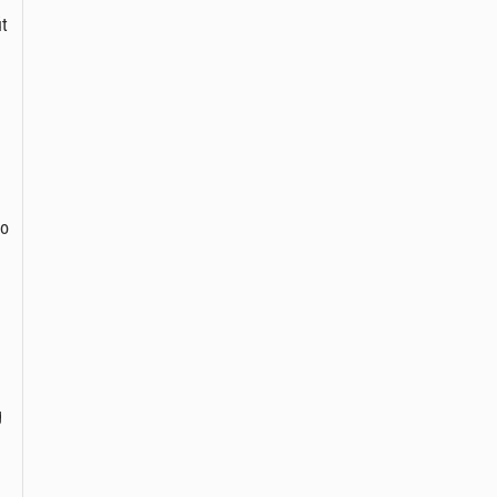
út
áo
g