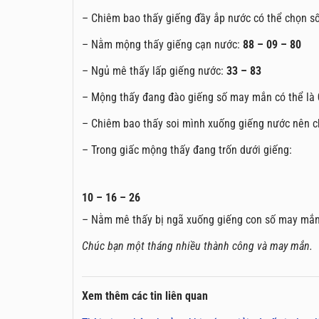
– Chiêm bao thấy giếng đầy ắp nước có thể chọn s
– Nằm mộng thấy giếng cạn nước:
88 – 09 – 80
– Ngủ mê thấy lấp giếng nước:
33 – 83
– Mộng thấy đang đào giếng số may mắn có thể là
– Chiêm bao thấy soi mình xuống giếng nước nên c
– Trong giấc mộng thấy đang trốn dưới giếng:
10 – 16 – 26
– Nằm mê thấy bị ngã xuống giếng con số may mắn
Chúc bạn một tháng nhiều thành công và may mắn.
Xem thêm các tin liên quan