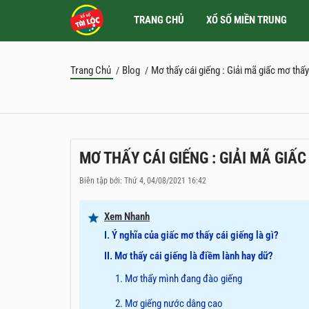
TRANG CHỦ
XỔ SỐ MIỀN TRUNG
Trang Chủ
Blog
Mơ thấy cái giếng : Giải mã giấc mơ thấ
/
/
MƠ THẤY CÁI GIẾNG : GIẢI MÃ GIẤ
Biên tập bởi: Thứ 4, 04/08/2021 16:42
Xem Nhanh
I. Ý nghĩa của giấc mơ thấy cái giếng là gì?
II. Mơ thấy cái giếng là điềm lành hay dữ?
1. Mơ thấy mình đang đào giếng
2. Mơ giếng nước dâng cao