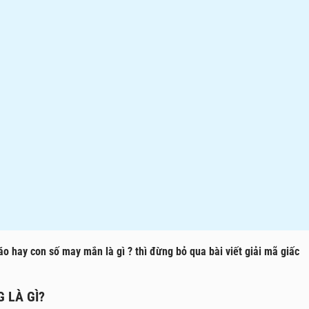
áo hay con số may mắn là gì ? thì đừng bỏ qua bài viết giải mã giấc
G LÀ GÌ?