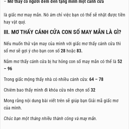
–
Mơ thấy có người đem đến tặng mình một cánh cửa
là giấc mơ may mắn. Nó ám chỉ việc bạn có thể sẽ nhặt được tiền
hay vật quý.
III. MƠ THẤY CÁNH CỬA CON SỐ MAY MẮN LÀ GÌ?
Nếu muốn thử vận may của mình với giấc mơ thấy cánh cửa thì
sổ mơ sẽ gợi ý cho bạn con số
28
hoặc
83.
Nằm mơ thấy cánh cửa bị hư hỏng con số may mắn có thể là
52
– 96
Trong giấc mộng thấy nhà có nhiều cánh cửa:
64 – 78
Chiêm bao thấy mình đi khóa cửa nên chọn số
32
Mong rằng nội dung bài viết trên sẽ giúp bạn Giải mã giấc mơ
của mình.
Chúc bạn một tháng nhiều thành công và may mắn.