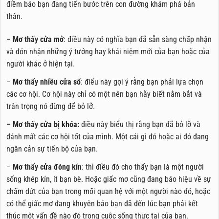
điềm báo bạn đang tiến bước trên con đường khám phá bản
thân.
–
Mơ thấy cửa mở
: điều này có nghĩa bạn đã sẵn sàng chấp nhận
và đón nhận những ý tưởng hay khái niệm mới của bạn hoặc của
người khác ở hiện tại.
–
Mơ thấy nhiều cửa sổ
: điểu này gợi ý rằng bạn phải lựa chọn
các cơ hội. Cơ hội này chỉ có một nên bạn hãy biết nắm bắt và
trân trọng nó đừng để bỏ lỡ.
– Mơ thấy cửa bị khóa:
điều này biểu thị rằng bạn đã bỏ lỡ và
đánh mất các cơ hội tốt của mình. Một cái gì đó hoặc ai đó đang
ngăn cản sự tiến bộ của bạn.
–
Mơ thấy cửa đóng kín
: thì điều đó cho thấy bạn là một người
sống khép kín, ít bạn bè. Hoặc giấc mơ cũng đang báo hiệu về sự
chấm dứt của bạn trong mối quan hệ với một người nào đó, hoặc
có thể giấc mơ đang khuyên bảo bạn đã đến lúc bạn phải kết
thúc một vấn đề nào đó trong cuộc sống thực tại của bạn.