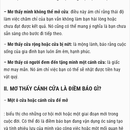
– Mơ thấy mình không thể mở cửa
: điều này ám chỉ rằng thái độ
làm việc chăm chỉ của bạn vẫn không làm bạn hài lòng hoặc
chưa đạt được kết quả. Nó cũng có thể mang ý nghĩa là bạn chưa
sẵn sàng cho bước đi tiếp theo.
–
Mơ thấy cửa rộng hoặc cửa bị nứt:
là mộng lành, báo rằng cuộc
sống của gia đình bạn luôn ấm êm, hạnh phúc.
– Mơ thấy có người đem đến tặng mình một cánh cửa:
là giấc
mơ may mắn. Nó ám chỉ việc bạn có thể sẽ nhặt được tiền hay
vật quý.
II. MƠ THẤY CÁNH CỬA LÀ ĐIỀM BÁO GÌ?
–
Một ô cửa hoặc cánh cửa để mở
: biểu thị cho những cơ hội mới hoặc một giai đoạn mới trong
cuộc đời. Có thể đó là điềm báo bạn đang vận dụng óc sáng tạo
và tính phiêu lưu của mình vào công việc hoặc một mối quan hệ