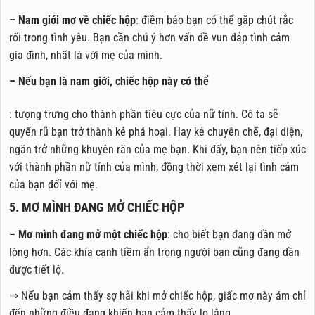
– Nam giới mơ về chiếc hộp
: điềm báo bạn có thể gặp chút rắc
rối trong tình yêu. Bạn cần chú ý hơn vấn đề vun đắp tình cảm
gia đình, nhất là với mẹ của mình.
– Nếu bạn là nam giới, chiếc hộp này có thể
: tượng trưng cho thành phần tiêu cực của nữ tính. Cô ta sẽ
quyến rũ bạn trở thành kẻ phá hoại. Hay kẻ chuyên chế, đại diện,
ngăn trở những khuyên răn của mẹ bạn. Khi đấy, bạn nên tiếp xúc
với thành phần nữ tính của mình, đồng thời xem xét lại tình cảm
của bạn đốỉ với mẹ.
5. MƠ MÌNH ĐANG MỞ CHIẾC HỘP
–
Mơ mình đang mở một chiếc hộp
: cho biết bạn đang dần mở
lòng hơn. Các khía cạnh tiềm ẩn trong người bạn cũng đang dần
được tiết lộ.
⇒ Nếu bạn cảm thấy sợ hãi khi mở chiếc hộp, giấc mơ này ám chỉ
đến những điều đang khiến bạn cảm thấy lo lắng.