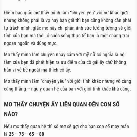
Điềm báo giấc mơ thấy mình làm “chuyện yêu” với nữ khác giới
nhưng không phải là vợ hay bạn gái thì bạn cũng không cần phải
tự trách mình, giấc mơ này chỉ phản ánh sức tưởng tượng về giới
tính của bạn mà thôi, ở cuộc sống thực tế bạn là một chàng trai
ngoan ngoãn và đúng mực.
Mơ thấy mình làm chuyện nhạy cảm với mỹ nữ có nghĩa là nội
tâm của bạn đã phát hiện ra ưu điểm của cô gái ấy chứ không
hẳn vì vẻ bề ngoài mà thích cô ấy.
Mơ thấy mình làm “chuyện yêu” với giới tính khác nhưng vô cùng
căng thẳng – ngụ ý quan hệ của bạn với giới tính khác khá căng.
MƠ THẤY CHUYỆN ẤY LIÊN QUAN ĐẾN CON SỐ
NÀO?
Nếu mơ thấy quan hệ thì sổ mơ sẽ gợi cho bạn con số may mắn
là
25 – 75 – 65 – 88