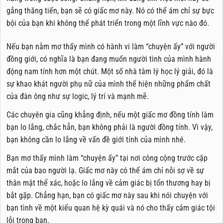
gắng thăng tiến, bạn sẽ có giấc mơ này. Nó có thể ám chỉ sự bực
bội của bạn khi không thể phát triển trong một lĩnh vực nào đó.
Nếu bạn nằm mơ thấy mình có hành vi làm “chuyện ấy” với người
đồng giới, có nghĩa là bạn đang muốn người tình của mình hành
động nam tính hơn một chút. Một số nhà tâm lý học lý giải, đó là
sự khao khát người phụ nữ của mình thể hiện những phẩm chất
của đàn ông như sự logic, lý trí và mạnh mẽ.
Các chuyên gia cũng khẳng định, nếu một giấc mơ đồng tính làm
bạn lo lắng, chắc hẳn, bạn không phải là người đồng tính. Vì vậy,
bạn không cần lo lắng về vấn đề giới tính của mình nhé.
Bạn mơ thấy mình làm “chuyện ấy” tại nơi công cộng trước cặp
mắt của bao người lạ. Giấc mơ này có thể ám chỉ nỗi sợ về sự
thân mật thể xác, hoặc lo lắng về cảm giác bị tổn thương hay bị
bắt gặp. Chẳng hạn, bạn có giấc mơ này sau khi nói chuyện với
bạn tình về một kiểu quan hệ kỳ quái và nó cho thấy cảm giác tội
lỗi trong bạn.