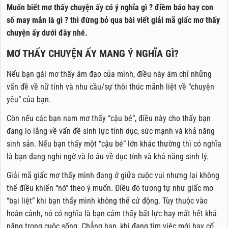
Muốn biết mơ thấy chuyện ấy có ý nghĩa gì ? điềm báo hay con
số may mắn là gì ? thì đừng bỏ qua bài viết giải mã giấc mơ thấy
chuyện ấy dưới đây nhé.
MƠ THẤY CHUYỆN ẤY MANG Ý NGHĨA GÌ?
Nếu bạn gái mơ thấy âm đạo của mình, điều này ám chỉ những
vấn đề về nữ tính và nhu cầu/sự thôi thúc mãnh liệt về “chuyện
yêu” của bạn.
Còn nếu các bạn nam mơ thấy “cậu bé”, điều này cho thấy bạn
đang lo lắng về vấn đề sinh lực tính dục, sức mạnh và khả năng
sinh sản. Nếu bạn thấy một “cậu bé” lớn khác thường thì có nghĩa
là bạn đang nghi ngờ và lo âu về dục tính và khả năng sinh lý.
Giải mã giấc mơ thấy mình đang ở giữa cuộc vui nhưng lại không
thể điều khiển “nó” theo ý muốn. Điều đó tương tự như giấc mơ
“bại liệt” khi bạn thấy mình không thể cử động. Tùy thuộc vào
hoàn cảnh, nó có nghĩa là bạn cảm thấy bất lực hay mất hết khả
năng trong cuộc sống. Chẳng hạn, khi đang tìm việc mới hay cố