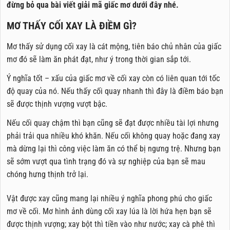
đừng bỏ qua bài viết giải mã giấc mơ dưới đây nhé.
MƠ THẤY CỐI XAY LÀ ĐIỀM GÌ?
Mơ thấy sử dụng cối xay là cát mộng, tiên báo chủ nhân của giấc
mơ đó sẽ làm ăn phát đạt, như ý trong thời gian sắp tới.
Ý nghĩa tốt – xấu của giấc mơ về cối xay còn có liên quan tới tốc
độ quay của nó. Nếu thấy cối quay nhanh thì đây là điềm báo bạn
sẽ được thịnh vượng vượt bậc.
Nếu cối quay chậm thì bạn cũng sẽ đạt được nhiều tài lợi nhưng
phải trải qua nhiều khó khăn. Nếu cối không quay hoặc đang xay
mà dừng lại thì công việc làm ăn có thể bị ngưng trệ. Nhưng bạn
sẽ sớm vượt qua tình trạng đó và sự nghiệp của bạn sẽ mau
chóng hưng thịnh trở lại.
Vật được xay cũng mang lại nhiều ý nghĩa phong phú cho giấc
mơ về cối. Mơ hình ảnh dùng cối xay lúa là lời hứa hẹn bạn sẽ
được thịnh vượng; xay bột thì tiền vào như nước; xay cà phê thì