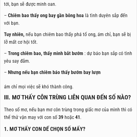
tới, bạn sẽ được minh oan.
–
Chiêm bao thấy ong bay gần bông hoa
là tình duyên sắp đến
với bạn.
Tuy nhiên,
nếu bạn chiêm bao thấy phá tổ ong, ám chỉ, bạn sẽ bị
lỡ mất cơ hội tốt.
–
Trong chiêm bao, thấy mình bắt bướm
: dự báo bạn sắp có tình
yêu say đắm.
–
Nhưng nếu bạn chiêm báo thấy bướm bay lượn
ám chỉ mọi việc sẽ khó thành công.
III. MƠ THẤY CÔN TRÙNG LIÊN QUAN ĐẾN SỐ NÀO?
Theo sổ mơ, nếu bạn mơ côn trùng trong giấc mơ của mình thì có
thể thử vận may với con số
39
hoặc
41
.
1. MƠ THẤY CON DẾ CHỌN SỐ MẤY?