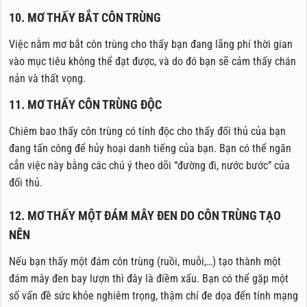
10. MƠ THẤY BẮT CÔN TRÙNG
Việc nằm mơ bắt côn trùng cho thấy bạn đang lãng phí thời gian
vào mục tiêu không thể đạt được, và do đó bạn sẽ cảm thấy chán
nản và thất vọng.
11. MƠ THẤY CÔN TRÙNG ĐỘC
Chiêm bao thấy côn trùng có tính độc cho thấy đối thủ của bạn
đang tấn công để hủy hoại danh tiếng của bạn. Bạn có thể ngăn
cẳn việc này bằng các chú ý theo dõi “đường đi, nước bước” của
đối thủ.
12. MƠ THẤY MỘT ĐÁM MÂY ĐEN DO CÔN TRÙNG TẠO
NÊN
Nếu bạn thấy một đám côn trùng (ruồi, muỗi,…) tạo thành một
đám mây đen bay lượn thì đây là điềm xấu. Bạn có thể gặp một
số vấn đề sức khỏe nghiêm trọng, thậm chí đe dọa đến tính mạng