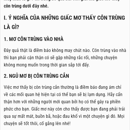
côn trùng dưới đây nhé.
I. Ý NGHĨA CỦA NHỮNG GIẤC MƠ THẤY CÔN TRÙNG
LÀ GÌ?
1. MƠ CÔN TRÙNG VÀO NHÀ
Đây quả thật là điềm báo không may chút nào. Côn trùng vào nhà
thì bạn phải cận thận có sẽ gặp những rắc rối, những chuyện
không mong muốn trong thời gian sắp tới đấy.
2. NGỦ MƠ BỊ CÔN TRÙNG CẮN
Việc mơ thấy bị côn trùng cắn thường là điềm báo đang ám chỉ
về các mối quan hệ hiện tại có thể bạn sẽ bị lạm dụng. Hãy cẩn
thận hơn với những người mới quan bởi họ có thể gây ra phiền
phức cho bạn. Giấc mơ này còn cho thấy được bạn đang phải trải
qua sự mất mát, buồn bã, hoặc đau khổ vì một chuyện gì đó. Mọi
chuyện sẽ tốt thôi, cố gắng lên nhé!