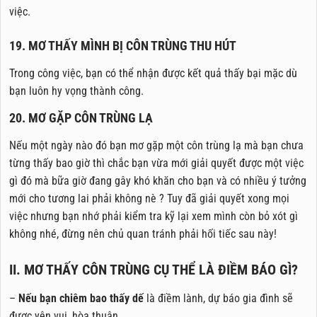
việc.
19. MƠ THẤY MÌNH BỊ CÔN TRÙNG THU HÚT
Trong công việc, bạn có thể nhận được kết quả thấy bại mặc dù
bạn luôn hy vọng thành công.
20. MƠ GẶP CÔN TRÙNG LẠ
Nếu một ngày nào đó bạn mơ gặp một côn trùng lạ mà bạn chưa
từng thấy bao giờ thì chắc bạn vừa mới giải quyết được một việc
gì đó mà bữa giờ đang gây khó khăn cho bạn và có nhiều ý tưởng
mới cho tương lai phải không nè ? Tuy đã giải quyết xong mọi
việc nhưng bạn nhớ phải kiểm tra kỹ lại xem mình còn bỏ xót gì
không nhé, đừng nên chủ quan tránh phải hối tiếc sau này!
II. MƠ THẤY CÔN TRÙNG CỤ THỂ LÀ ĐIỀM BÁO GÌ?
–
Nếu bạn chiêm bao thấy dế
là điềm lành, dự báo gia đình sẽ
được yên vui, hòa thuận.