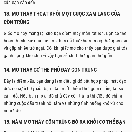
của bạn sắp đến.
13. MƠ THẤY THOÁT KHỎI MỘT CUỘC XÂM LĂNG CỦA
CÔN TRÙNG
Giấc mơ này mang lại cho bạn điềm may mắn rất lớn. Bạn có thể
hoàn thành các mục tiêu mà bạn đã thực hiện trong thời gian dài
và gặp nhiều trở ngại. Đôi khi giấc mơ cho thấy bạn được giải tỏa
gánh nặng, khó chịu vì vậy bạn sẽ chút thời gian thư giãn.
14. MƠ THẤY CƠ THỂ PHỦ ĐẦY CÔN TRÙNG
Đây là điềm xấu, bạn đang làm điều gì đó bất hợp pháp, mất đạo
đức do sự ích kỷ của bạn. Bạn mất nhiều thời gian chống lại sự
cám dỗ. Nếu bạn mơ ai đó phủ đầy côn trùng thì điều đó chỉ ra
những cuộc đấu tranh nội tâm và những tình huống khó xử cho
người đó.
15. NẰM MƠ THẤY CÔN TRÙNG BÒ RA KHỎI CƠ THỂ BẠN