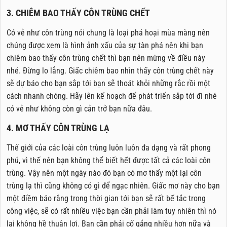
3. CHIÊM BAO THẤY CÔN TRÙNG CHẾT
Có vẻ như côn trùng nói chung là loại phá hoại mùa màng nên
chúng được xem là hình ảnh xấu của sự tàn phá nên khi bạn
chiêm bao thấy côn trùng chết thì bạn nên mừng về điều này
nhé. Đừng lo lắng. Giấc chiêm bao nhìn thấy côn trùng chết này
sẽ dự báo cho bạn sắp tới bạn sẽ thoát khỏi những rắc rồi một
cách nhanh chóng. Hãy lên kế hoạch để phát triển sắp tới đi nhé
có vẻ như không còn gì cản trở bạn nữa đâu.
4. MƠ THẤY CÔN TRÙNG LẠ
Thế giới của các loài côn trùng luôn luôn đa dạng và rất phong
phú, vì thế nên bạn không thể biết hết được tất cả các loài côn
trùng. Vậy nên một ngày nào đó bạn có mơ thấy một lại côn
trùng lạ thì cũng không có gì để ngạc nhiên. Giấc mơ này cho bạn
một điềm báo rằng trong thời gian tới bạn sẽ rất bế tắc trong
công việc, sẽ có rất nhiều việc bạn cần phải làm tuy nhiên thì nó
lại không hề thuận lợi. Bạn cần phải cố gắng nhiều hơn nữa và