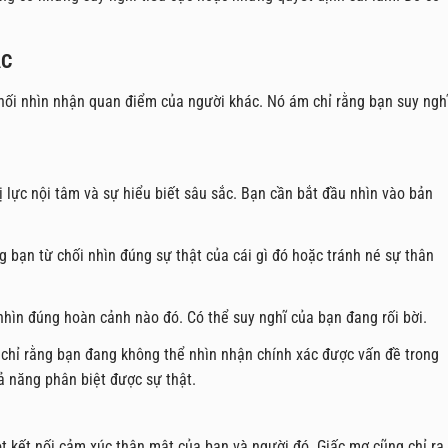
ÁC
chối nhìn nhận quan điểm của người khác. Nó ám chỉ rằng bạn suy ngh
 lực nội tâm và sự hiểu biết sâu sắc. Bạn cần bắt đầu nhìn vào bản
g bạn từ chối nhìn đúng sự thật của cái gì đó hoặc tránh né sự thân
hìn đúng hoàn cảnh nào đó. Có thể suy nghĩ của bạn đang rối bời.
 chỉ rằng bạn đang không thể nhìn nhận chính xác được vấn đề trong
 năng phân biệt được sự thật.
t kết nối cảm xúc thân mật của bạn và người đó. Giấc mơ cũng chỉ ra