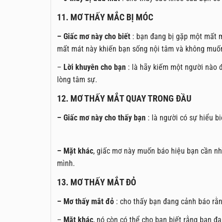
11. MƠ THẤY MẮC BỊ MÓC
– Giấc mơ này cho biết
: bạn đang bị gặp một mất m
mất mát này khiến bạn sống nội tâm và không muố
–
Lời khuyên cho bạn
: là hãy kiếm một người nào đ
lòng tâm sự.
12. MƠ THẤY MẮT QUAY TRONG ĐẦU
– Giấc mơ này cho thấy bạn
: là người có sự hiểu b
– Mặt khác
, giấc mơ này muốn báo hiệu bạn cần nhì
mình.
13. MƠ THẤY MẮT ĐỎ
– Mơ thấy mắt đỏ
: cho thấy bạn đang cảnh báo rằn
–
Mặt khác
, nó còn có thể cho bạn biết rằng bạn đ