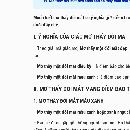
IV. Mơ thấy đôi mắt nên chọn con sô may mắn nào?
Muốn biết mơ thấy đôi mắt có ý nghĩa gì ? điềm báo
dưới đây nhé.
I. Ý NGHĨA CỦA GIẤC MƠ THẤY ĐÔI MẮT 
– Theo giải mã giấc mơ
, Mơ thấy một đôi mắt đẹp
:
tâm.
– Mơ thấy một đôi mắt diệu kỳ
: là điềm báo cho bi
– Mơ thấy một đôi mắt màu xanh
: là điềm báo bạ
II. MƠ THẤY ĐÔI MẮT MANG ĐIỀM BÁO 
1. MƠ THẤY ĐÔI MẮT MÀU XANH
– Mơ thấy một đôi mắt màu xanh hoặc xanh nhạt :
l
– Bạn sẽ được gặp gỡ những người bạn mới. Họ thật s