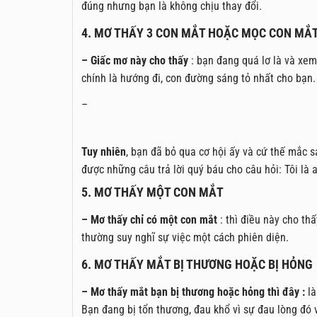
đúng nhưng bạn là không chịu thay đổi.
4. MƠ THẤY 3 CON MẮT HOẶC MỌC CON MẮT
– Giấc mơ này cho thấy
: bạn đang quá lơ là và xem
chính là hướng đi, con đường sáng tỏ nhất cho bạn.
–
Tuy nhiên
, bạn đã bỏ qua cơ hội ấy và cứ thế mắc s
được những câu trả lời quý báu cho câu hỏi: Tôi là a
5. MƠ THẤY MỘT CON MẮT
– Mơ thấy chỉ có một con mắt
: thì điều này cho th
thường suy nghĩ sự việc một cách phiên diện.
6. MƠ THẤY MẮT BỊ THƯƠNG HOẶC BỊ HỎNG
– Mơ thấy mắt bạn bị thương hoặc hỏng thì đây :
l
Bạn đang bị tổn thương, đau khổ vì sự đau lòng đó