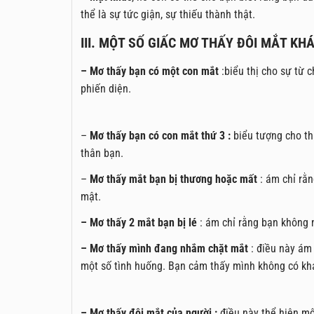
thể là sự tức giận, sự thiếu thành thật.
III. MỘT SỐ GIẤC MƠ THẤY ĐÔI MẮT KH
– Mơ thấy bạn có một con mắt
:biểu thị cho sự từ 
phiến diện.
–
Mơ thấy bạn có con mắt thứ 3 :
biểu tượng cho thị
thân bạn.
–
Mơ thấy mắt bạn bị thương hoặc mất
: ám chỉ rằn
mật.
– Mơ thấy 2 mắt bạn bị lé
: ám chỉ rằng bạn không n
– Mơ thấy mình đang nhắm chặt mắt
: điều này ám
một số tình huống. Bạn cảm thấy mình không có khả
– Mơ thấy đôi mắt của người :
điều này thể hiện mộ