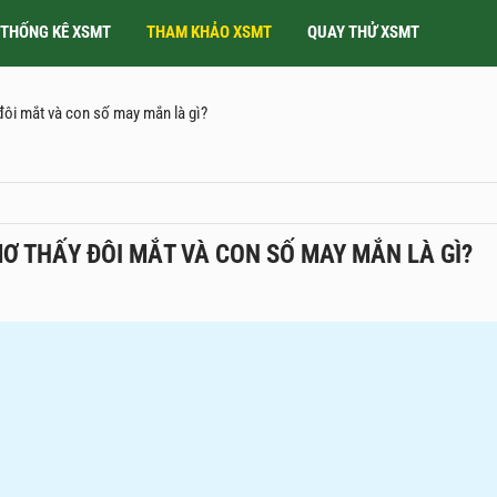
THỐNG KÊ XSMT
THAM KHẢO XSMT
QUAY THỬ XSMT
đôi mắt và con số may mắn là gì?
MƠ THẤY ĐÔI MẮT VÀ CON SỐ MAY MẮN LÀ GÌ?