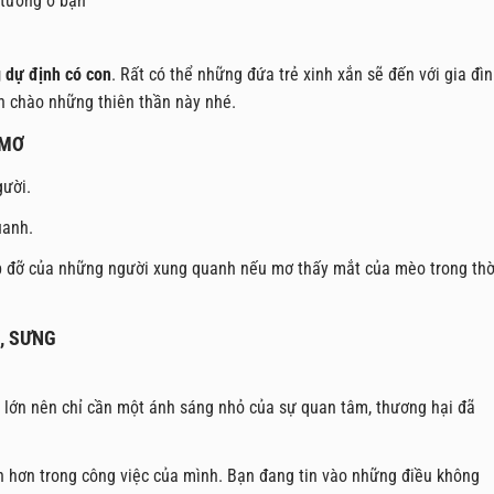
 tưởng ở bạn
g dự định có con
. Rất có thể những đứa trẻ xinh xắn sẽ đến với gia đì
ón chào những thiên thần này nhé.
 MƠ
gười.
uanh.
úp đỡ của những người xung quanh nếu mơ thấy mắt của mèo trong thờ
, SƯNG
 lớn nên chỉ cần một ánh sáng nhỏ của sự quan tâm, thương hại đã
 hơn trong công việc của mình. Bạn đang tin vào những điều không