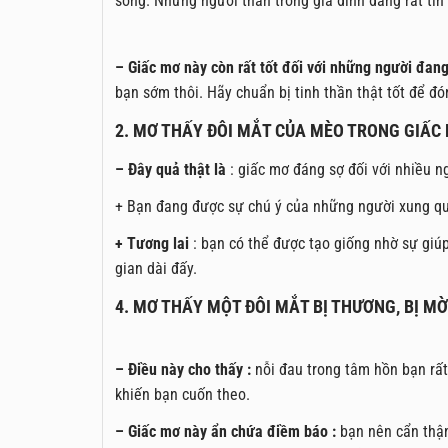
sống. Những người thân trong gia đình đang rất tin
– Giấc
mơ này còn rất tốt đối với những người đan
bạn sớm thôi. Hãy chuẩn bị tinh thần thật tốt để đ
2. MƠ THẤY ĐÔI MẮT CỦA MÈO TRONG GIẤC
– Đây quả thật là
: giấc mơ đáng sợ đối với nhiều n
+ Bạn đang được sự chú ý của những người xung q
+ Tương lai
: bạn có thể được tạo giống nhờ sự gi
gian dài đấy.
4. MƠ THẤY MỘT ĐÔI MẮT BỊ THƯƠNG, BỊ MỜ
– Điều này cho thấy :
nỗi đau trong tâm hồn bạn rất
khiến bạn cuốn theo.
– Giấc mơ này ẩn chứa điềm báo :
bạn nên cẩn thận