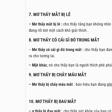
7. MƠ THẤY MẮT BỊ LÉ
– Mơ thấy mắt bị lé :
cho thấy rằng bạn không nhìn 
đang rối bời một cách khó giải thích .
8. MƠ THẤY CÓ CÁI GÌ ĐÓ TRONG MẮT
–
Mơ thấy có cái gì đó trong mắt
: cho thấy bạn đa
ra cho tương lai.
– Mặt khác
, nó cho thấy bạn là người thích phê phá
9. MƠ THẤY BỊ CHẢY MÁU MẮT
– Mơ thấy bị chảy máu mắt
: báo hiệu bạn đang gặp
10. MƠ THẤY BỊ ĐAU MẮT
– ơ thấy bị đau mắt
: cho thấy sức khỏe của bạn có