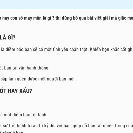
 hay con số may mắn là gì ? thì đừng bỏ qua bài viết giải mã giấc m
LÀ GÌ?
 là điềm báo bạn sẽ có một tình yêu chân thật. Khiến bạn khắc cốt gh
ết bạn tài vận hanh thông.
n sắp làm quen được một người bạn mới.
TỐT HAY XẤU?
à một điềm báo tốt lành
ự trở thành tri ân tri kỷ đối với bạn, giúp đỡ bạn rất nhiều trong cu