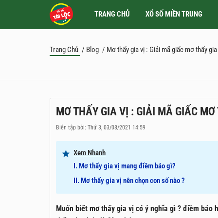
TRANG CHỦ
XỔ SỐ MIỀN TRUNG
Trang Chủ
Blog
Mơ thấy gia vị : Giải mã giấc mơ thấy gi
/
/
MƠ THẤY GIA VỊ : GIẢI MÃ GIẤC MƠ
Biên tập bởi: Thứ 3, 03/08/2021 14:59
Xem Nhanh
I. Mơ thấy gia vị mang điềm báo gì?
II. Mơ thấy gia vị nên chọn con số nào ?
Muốn biết mơ thấy gia vị có ý nghĩa gì ? điềm báo 