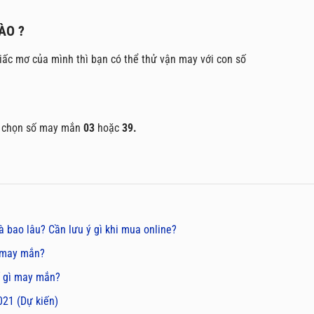
ÀO ?
iấc mơ của mình thì bạn có thể thử vận may với con số
hể chọn số may mắn
03
hoặc
39.
là bao lâu? Cần lưu ý gì khi mua online?
ì may mắn?
ố gì may mắn?
21 (Dự kiến)