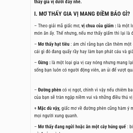
thấy gia vị dưới đây nhé.
I. MƠ THẤY GIA VỊ MANG ĐIỀM BÁO GÌ?
– Theo giải mã giấc mơ,
vị chua của giấm :
là một l
món ăn ấy. Thế nhưng, nếu mơ thấy giấm thì lại là 
–
Mơ thấy hạt tiêu
: ám chỉ rằng bạn cần thêm một c
cái gì đó đang quấy rầy hay làm bạn phát cáu và gi
–
Gừng :
là một loại gia vị cay nóng nhưng mang lạ
sống bạn luôn có người động viên, an ủi để vượt qu
–
Đường phèn
có vị ngọt, chình vì vậy nếu chiêm b
của bạn sẽ tràn ngập niềm vui và những điều thú vị
+
Mặc dù vậy,
giấc mơ về đường phèn cũng hàm ý mộ
mọi người xung quanh.
–
Mơ thấy đang ngửi hoặc ăn một cây húng quế
: b