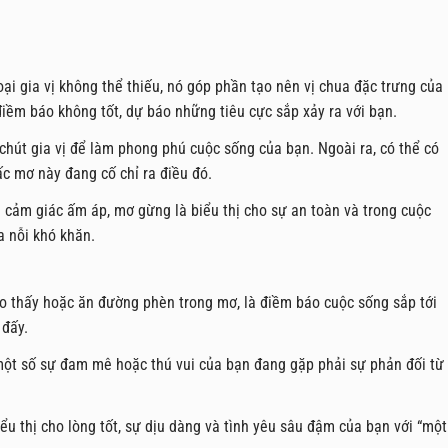
oại gia vị không thể thiếu, nó góp phần tạo nên vị chua đặc trưng của
điềm báo không tốt, dự báo những tiêu cực sắp xảy ra với bạn.
hút gia vị để làm phong phú cuộc sống của bạn. Ngoài ra, có thể có
ấc mơ này đang cố chỉ ra điều đó.
i cảm giác ấm áp, mơ gừng là biểu thị cho sự an toàn và trong cuộc
a nỗi khó khăn.
ao thấy hoặc ăn đường phèn trong mơ, là điềm báo cuộc sống sắp tới
 đấy.
t số sự đam mê hoặc thú vui của bạn đang gặp phải sự phản đối từ
iểu thị cho lòng tốt, sự dịu dàng và tình yêu sâu đậm của bạn với “một