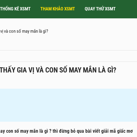
THỐNG KÊ XSMT
THAM KHẢO XSMT
QUAY THỬ XSMT
a vị và con số may mắn là gì?
 THẤY GIA VỊ VÀ CON SỐ MAY MẮN LÀ GÌ?
hay con số may mắn là gì ? thì đừng bỏ qua bài viết giải mã giấc mơ