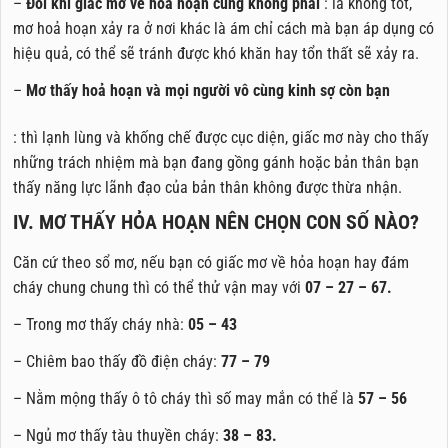
–
Đôi khi giấc mơ về hỏa hoạn cũng không phải
: là không tốt,
mơ hoả hoạn xảy ra ở nơi khác là ám chỉ cách mà bạn áp dụng có
hiệu quả, có thể sẽ tránh được khó khăn hay tổn thất sẽ xảy ra.
–
Mơ thấy hoả hoạn và mọi người vô cùng kinh sợ còn bạn
: thì lạnh lùng và khống chế được cục diện, giấc mơ này cho thấy
những trách nhiệm mà bạn đang gồng gánh hoặc bản thân bạn
thấy năng lực lãnh đạo của bản thân không được thừa nhận.
IV. MƠ THẤY HỎA HOẠN NÊN CHỌN CON SỐ NÀO?
Căn cứ theo sổ mơ, nếu bạn có giấc mơ về hỏa hoạn hay đám
cháy chung chung thì có thể thử vận may với
07 – 27 – 67.
– Trong mơ thấy cháy nhà:
05 – 43
– Chiêm bao thấy đồ điện cháy:
77 – 79
– Nằm mộng thấy ô tô cháy thì số may mắn có thể là
57 – 56
– Ngủ mơ thấy tàu thuyền cháy:
38 – 83.