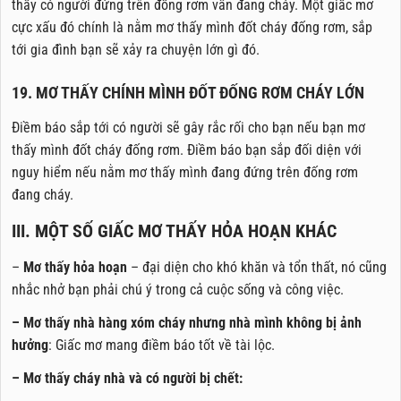
thấy có người đứng trên đống rơm vẫn đang cháy. Một giấc mơ
cực xấu đó chính là nằm mơ thấy mình đốt cháy đống rơm, sắp
tới gia đình bạn sẽ xảy ra chuyện lớn gì đó.
19. MƠ THẤY CHÍNH MÌNH ĐỐT ĐỐNG RƠM CHÁY LỚN
Điềm báo sắp tới có người sẽ gây rắc rối cho bạn nếu bạn mơ
thấy mình đốt cháy đống rơm. Điềm báo bạn sắp đối diện với
nguy hiểm nếu nằm mơ thấy mình đang đứng trên đống rơm
đang cháy.
III. MỘT SỐ GIẤC MƠ THẤY HỎA HOẠN KHÁC
–
Mơ thấy hỏa hoạn
– đại diện cho khó khăn và tổn thất, nó cũng
nhắc nhở bạn phải chú ý trong cả cuộc sống và công việc.
– Mơ thấy nhà hàng xóm cháy nhưng nhà mình không bị ảnh
hưởng
: Giấc mơ mang điềm báo tốt về tài lộc.
– Mơ thấy cháy nhà và có người bị chết: