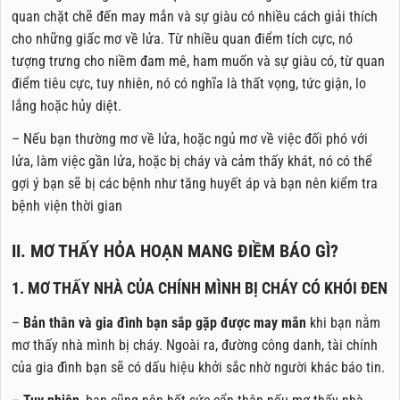
quan chặt chẽ đến may mắn và sự giàu có nhiều cách giải thích
cho những giấc mơ về lửa. Từ nhiều quan điểm tích cực, nó
tượng trưng cho niềm đam mê, ham muốn và sự giàu có, từ quan
điểm tiêu cực, tuy nhiên, nó có nghĩa là thất vọng, tức giận, lo
lắng hoặc hủy diệt.
– Nếu bạn thường mơ về lửa, hoặc ngủ mơ về việc đối phó với
lửa, làm việc gần lửa, hoặc bị cháy và cảm thấy khát, nó có thể
gợi ý bạn sẽ bị các bệnh như tăng huyết áp và bạn nên kiểm tra
bệnh viện thời gian
II. MƠ THẤY HỎA HOẠN MANG ĐIỀM BÁO GÌ?
1. MƠ THẤY NHÀ CỦA CHÍNH MÌNH BỊ CHÁY CÓ KHÓI ĐEN
–
Bản thân và gia đình bạn sắp gặp được may mắn
khi bạn nằm
mơ thấy nhà mình bị cháy. Ngoài ra, đường công danh, tài chính
của gia đình bạn sẽ có dấu hiệu khởi sắc nhờ người khác báo tin.