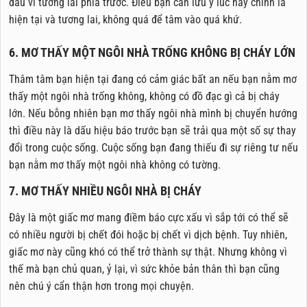
đấu vì tương lai phía trước. Điều bạn cần lưu ý lúc này chính là
hiện tại và tương lai, không quá để tâm vào quá khứ.
6. MƠ THẤY MỘT NGÔI NHÀ TRỐNG KHÔNG BỊ CHÁY LỚN
Thâm tâm bạn hiện tại đang có cảm giác bất an nếu bạn nằm mơ
thấy một ngôi nhà trống không, không có đồ đạc gì cả bị cháy
lớn. Nếu bỗng nhiên bạn mơ thấy ngôi nhà mình bị chuyển hướng
thì điều này là dấu hiệu báo trước bạn sẽ trải qua một số sự thay
đổi trong cuộc sống. Cuộc sống bạn đang thiếu đi sự riêng tư nếu
bạn nằm mơ thấy một ngôi nhà không có tường.
7. MƠ THẤY NHIỀU NGÔI NHÀ BỊ CHÁY
Đây là một giấc mơ mang điềm báo cực xấu vì sắp tới có thể sẽ
có nhiều người bị chết đói hoặc bị chết vì dịch bệnh. Tuy nhiên,
giấc mơ này cũng khó có thể trở thành sự thật. Nhưng không vì
thế mà bạn chủ quan, ỷ lại, vì sức khỏe bản thân thì bạn cũng
nên chú ý cẩn thận hơn trong mọi chuyện.