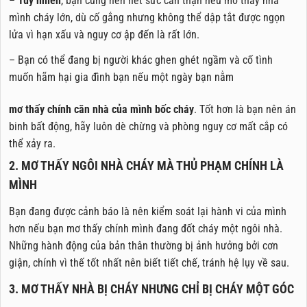
–
Tuy nhiên
, bạn cũng nên hết sức cẩn thận nếu mơ thấy nhà
mình cháy lớn, dù cố gắng nhưng không thể dập tắt được ngọn
lửa vì hạn xấu và nguy cơ ập đến là rất lớn.
– Bạn có thể đang bị người khác ghen ghét ngầm và cố tình
muốn hãm hại gia đình bạn nếu một ngày bạn nằm
mơ thấy chính căn nhà của mình bốc cháy
. Tốt hơn là bạn nên án
binh bất động, hãy luôn dè chừng và phòng nguy cơ mất cắp có
thể xảy ra.
2. MƠ THẤY NGÔI NHÀ CHÁY MÀ THỦ PHẠM CHÍNH LÀ
MÌNH
Bạn đang được cảnh báo là nên kiểm soát lại hành vi của mình
hơn nếu bạn mơ thấy chính mình đang đốt cháy một ngôi nhà.
Những hành động của bản thân thường bị ảnh hưởng bởi cơn
giận, chính vì thế tốt nhất nên biết tiết chế, tránh hệ lụy về sau.
3. MƠ THẤY NHÀ BỊ CHÁY NHƯNG CHỈ BỊ CHÁY MỘT GÓC