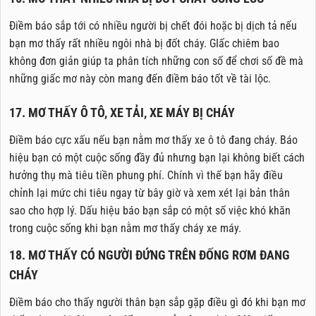
Điềm báo sắp tới có nhiều người bị chết đói hoặc bị dịch tả nếu
bạn mơ thấy rất nhiều ngôi nhà bị đốt cháy. GIấc chiêm bao
không đơn giản giúp ta phân tích những con số để chơi số đề mà
những giấc mơ này còn mang đến điềm báo tốt về tài lộc.
17. MƠ THẤY Ô TÔ, XE TẢI, XE MÁY BỊ CHÁY
Điềm báo cực xấu nếu bạn nằm mơ thấy xe ô tô đang cháy. Báo
hiệu bạn có một cuộc sống đầy đủ nhưng bạn lại không biết cách
hưởng thụ mà tiêu tiền phung phí. Chính vì thế bạn hãy điều
chỉnh lại mức chi tiêu ngay từ bây giờ và xem xét lại bản thân
sao cho hợp lý. Dấu hiệu báo bạn sắp có một số việc khó khăn
trong cuộc sống khi bạn nằm mơ thấy cháy xe máy.
18. MƠ THẤY CÓ NGƯỜI ĐỨNG TRÊN ĐỐNG RƠM ĐANG
CHÁY
Điềm báo cho thấy người thân bạn sắp gặp điều gì đó khi bạn mơ