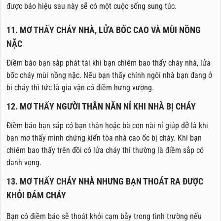
được báo hiệu sau này sẽ có một cuộc sống sung túc.
11. MƠ THẤY CHÁY NHÀ, LỬA BỐC CAO VÀ MÙI NỒNG
NẶC
Điềm báo bạn sắp phát tài khi bạn chiêm bao thấy cháy nhà, lửa
bốc cháy mùi nồng nặc. Nếu bạn thấy chính ngôi nhà bạn đang ở
bị cháy thì tức là gia vận có điềm hưng vượng.
12. MƠ THẤY NGƯỜI THÂN NĂN NỈ KHI NHÀ BỊ CHÁY
Điềm báo bạn sắp có bạn thân hoặc bà con nài nỉ giúp đỡ là khi
bạn mơ thấy mình chứng kiến tòa nhà cao ốc bị cháy. Khi bạn
chiêm bao thấy trên đồi có lửa cháy thì thường là điềm sắp có
danh vọng.
13. MƠ THẤY CHÁY NHÀ NHƯNG BẠN THOÁT RA ĐƯỢC
KHỎI ĐÁM CHÁY
Bạn có điềm báo sẽ thoát khỏi cạm bẫy trong tình trường nếu