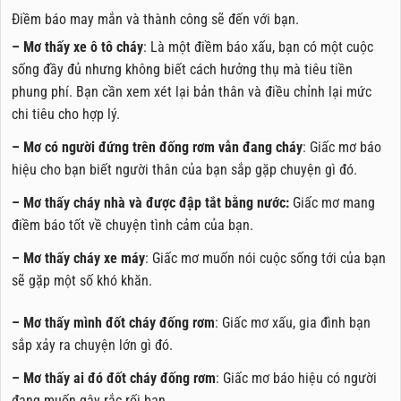
Điềm báo may mắn và thành công sẽ đến với bạn.
– Mơ thấy xe ô tô cháy
: Là một điềm báo xấu, bạn có một cuộc
sống đầy đủ nhưng không biết cách hưởng thụ mà tiêu tiền
phung phí. Bạn cần xem xét lại bản thân và điều chỉnh lại mức
chi tiêu cho hợp lý.
– Mơ có người đứng trên đống rơm vẫn đang cháy
: Giấc mơ báo
hiệu cho bạn biết người thân của bạn sắp gặp chuyện gì đó.
– Mơ thấy cháy nhà và được đập tắt bằng nước:
Giấc mơ mang
điềm báo tốt về chuyện tình cảm của bạn.
– Mơ thấy cháy xe máy
: Giấc mơ muốn nói cuộc sống tới của bạn
sẽ gặp một số khó khăn.
– Mơ thấy mình đốt cháy đống rơm
: Giấc mơ xấu, gia đình bạn
sắp xảy ra chuyện lớn gì đó.
– Mơ thấy ai đó đốt cháy đống rơm
: Giấc mơ báo hiệu có người
đang muốn gây rắc rối bạn.