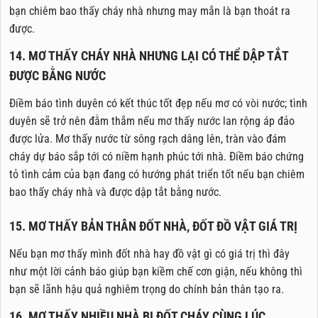
bạn chiêm bao thấy cháy nhà nhưng may mắn là bạn thoát ra
được.
14. MƠ THẤY CHÁY NHÀ NHƯNG LẠI CÓ THỂ DẬP TẮT
ĐƯỢC BẰNG NƯỚC
Điềm báo tình duyên có kết thúc tốt đẹp nếu mơ có vòi nước; tình
duyên sẽ trở nên đằm thắm nếu mơ thấy nước lan rộng áp đảo
được lửa. Mơ thấy nước từ sông rạch dâng lên, tràn vào đám
cháy dự báo sắp tới có niềm hạnh phúc tới nhà. Điềm báo chứng
tỏ tình cảm của bạn đang có hướng phát triển tốt nếu bạn chiêm
bao thấy cháy nhà và được dập tắt bằng nước.
15. MƠ THẤY BẢN THÂN ĐỐT NHÀ, ĐỐT ĐỒ VẬT GIÁ TRỊ
Nếu bạn mơ thấy mình đốt nhà hay đồ vật gì có giá trị thì đây
như một lời cảnh báo giúp bạn kiềm chế cơn giận, nếu không thì
bạn sẽ lãnh hậu quả nghiêm trọng do chính bản thân tạo ra.
16. MƠ THẤY NHIỀU NHÀ BỊ ĐỐT CHÁY CÙNG LÚC