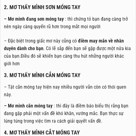
2. MƠ THẤY MÌNH SƠN MÓNG TAY
– Mơ mình đang sơn móng tay
: thì chứng tỏ bạn đang càng trở
nên ngày càng quyến rũ hơn trong mắt mọi người
– Đặc biệt trong giấc mơ này cũng có
điềm may mắn về nhân
duyên dành cho bạn
. Có lẽ sắp đến bạn sẽ gặp được một nửa kia
của bạn.Điều đó sẽ khiến bạn càng thu hút những người khác
giới hơn
3. MƠ THẤY MÌNH CẮN MÓNG TAY
– Tật cắn móng tay hiện nay nhiều người vẫn còn có thói quen
này.
– Mơ mình cắn móng tay
: thì đây là điềm báo biểu thị rằng bạn
đang gặp phải một vấn đề khó khăn, vướng mắc. Bạn thực sự
lúng túng trong việc tìm ra cách giải quyết vấn đề.
4. MƠ THẤY MÌNH CẮT MÓNG TAY