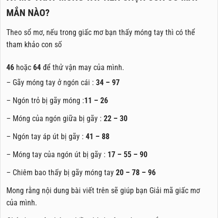
MẮN NÀO?
Theo sổ mơ, nếu trong giấc mơ bạn thấy móng tay thì có thể
tham khảo con số
46
hoặc
64
để thử vận may của mình.
– Gãy móng tay ở ngón cái :
34 – 97
– Ngón trỏ bị gãy móng :
11 – 26
– Móng của ngón giữa bị gãy :
22 – 30
– Ngón tay áp út bị gãy :
41 – 88
– Móng tay của ngón út bị gãy :
17 – 55 – 90
– Chiêm bao thấy bị gãy móng tay
20 – 78 – 96
Mong rằng nội dung bài viết trên sẽ giúp bạn Giải mã giấc mơ
của mình.