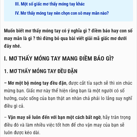
III. Một số giấc mơ thấy móng tay khác
IV. Mơ thấy móng tay nên chọn con sô may mắn nào?
Muốn biết mơ thấy móng tay có ý nghĩa gì ? điềm báo hay con số
may mắn là gì ? thì đừng bỏ qua bài viết giải mã giấc mơ dưới
đây nhé.
I. MƠ THẤY MÓNG TAY MANG ĐIỀM BÁO GÌ?
1. MƠ THẤY MÓNG TAY ĐỀU ĐẶN
– Mơ một bộ móng tay đều đặn
, được cắt tỉa sạch sẽ thì xin chúc
mừng bạn. Giấc mơ này thể hiện rằng bạn là một người có số
hưởng, cuộc sống của bạn thật an nhàn chả phải lo lắng suy nghĩ
điều gì cả.
–
Vận may sẽ luôn đến với bạn một cách bất ngờ
, hãy trân trọng
điều đó và làm nhiều việc tốt hơn để cho vận may của bạn sẽ
luôn được kéo dài.