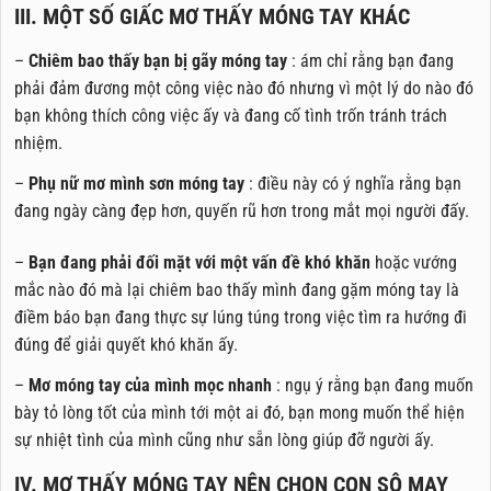
III. MỘT SỐ GIẤC MƠ THẤY MÓNG TAY KHÁC
–
Chiêm bao thấy bạn bị gãy móng tay
: ám chỉ rằng bạn đang
phải đảm đương một công việc nào đó nhưng vì một lý do nào đó
bạn không thích công việc ấy và đang cố tình trốn tránh trách
nhiệm.
–
Phụ nữ mơ mình sơn móng tay
: điều này có ý nghĩa rằng bạn
đang ngày càng đẹp hơn, quyến rũ hơn trong mắt mọi người đấy.
–
Bạn đang phải đối mặt với một vấn đề khó khăn
hoặc vướng
mắc nào đó mà lại chiêm bao thấy mình đang gặm móng tay là
điềm báo bạn đang thực sự lúng túng trong việc tìm ra hướng đi
đúng để giải quyết khó khăn ấy.
–
Mơ móng tay của mình mọc nhanh
: ngụ ý rằng bạn đang muốn
bày tỏ lòng tốt của mình tới một ai đó, bạn mong muốn thể hiện
sự nhiệt tình của mình cũng như sẵn lòng giúp đỡ người ấy.
IV. MƠ THẤY MÓNG TAY NÊN CHỌN CON SÔ MAY