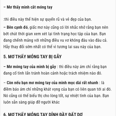
– Mơ thấy mình cắt móng tay
:thì điều này thể hiện sự quyến rũ và vẻ đẹp của bạn.
– Bên cạnh đó
, giấc mơ này cũng có lời nhắc nhở rằng bạn nên
bớt chút thời gian xem xét lại tình trạng học tập của bạn. Bạn
đang chểnh mảng với những điều vu vơ không đâu vào đâu cả.
Hãy thay đổi sớm nhất có thể vì tương lai sau này của bạn.
5. MƠ THẤY MÓNG TAY BỊ GÃY
– Mơ móng tay của mình bị gãy
: thì điều này ám chỉ rằng bạn
đang cố tình lẩn tránh hoàn cảnh hoặc trách nhiệm nào đó.
–
Còn nếu bạn mơ móng tay của mình mọc dài rất nhanh
: là
điềm báo ám chỉ những khát vọng của bạn có liên quan tới ai đó.
Nó cũng có thể biểu thị cho lòng tốt, sự nhiệt tình của bạn. Bạn
luôn sẵn sàng giúp đỡ người khác
6. MƠ THẤY MÓNG TAY DÍNH ĐẦY ĐẤT DƠ