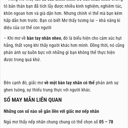
tỏ bản thân bạn đã tích lũy được nhiều kinh nghiệm, nghiêm túc,
khôn ngoan hơn và già dặn hơn. Nhưng chính vì thế mà bạn kém
hấp dẫn hơn trước. Bạn có biết Mơ thấy tương lai – khả năng kì
diệu của cơ thể con người
– Khi mơ về
bàn tay nhăn nheo
, đó là biểu hiện cho cảm xúc hụt
hẫng, thất vọng khi thấy người khác hơn mình. Đồng thời, nó cũng
phản ánh sự buồn bực với những gì bạn không thể thực hiện
được trong quá khứ.
Bên cạnh đó, giấc mơ
về một bàn tay nhăn có thể
phản ánh sự
ghen tuông, sự thiếu trung thực với người khác.
SỐ MAY MẮN LIÊN QUAN
Những con số nào sẽ gắn liền với giấc mơ nếp nhắn
Ngủ mơ thấy nếp nhăn chung chung có thể chọn số
05 – 78