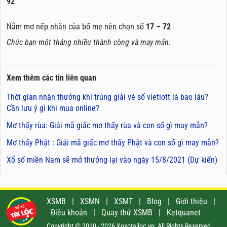
92
Nằm mơ nếp nhăn của bố mẹ nên chọn số
17 – 72
Chúc bạn một tháng nhiều thành công và may mắn.
Xem thêm các tin liên quan
Thời gian nhận thưởng khi trúng giải vé số vietlott là bao lâu?
Cần lưu ý gì khi mua online?
Mơ thấy rùa: Giải mã giấc mơ thấy rùa và con số gì may mắn?
Mơ thấy Phật : Giải mã giấc mơ thấy Phật và con số gì may mắn?
Xổ số miền Nam sẽ mở thưởng lại vào ngày 15/8/2021 (Dự kiến)
XSMB
|
XSMN
|
XSMT
|
Blog
|
Giới thiệu
|
Điều khoản
|
Quay thử XSMB
|
Ketquanet
Copyright © 2010 - 2026 Xosotailoc.vn, All Rights Reserved