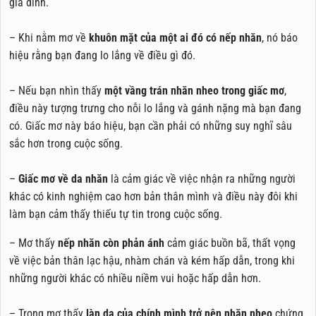
gia đình.
– Khi nằm mơ về
khuôn mặt của một ai đó có nếp nhăn
, nó báo
hiệu rằng bạn đang lo lắng về điều gì đó.
– Nếu bạn nhìn thấy
một vầng trán nhăn nheo trong giấc mơ
,
điều này tượng trưng cho nỗi lo lắng và gánh nặng mà bạn đang
có. Giấc mơ này báo hiệu, bạn cần phải có những suy nghĩ sâu
sắc hơn trong cuộc sống.
–
Giấc mơ về da nhăn
là cảm giác về việc nhận ra những người
khác có kinh nghiệm cao hơn bản thân mình và điều này đôi khi
làm bạn cảm thấy thiếu tự tin trong cuộc sống.
– Mơ thấy
nếp nhăn còn phản ánh
cảm giác buồn bã, thất vọng
về việc bản thân lạc hậu, nhàm chán và kém hấp dẫn, trong khi
những người khác có nhiều niềm vui hoặc hấp dẫn hơn.
– Trong mơ thấy
làn da của chính mình trở nên nhăn nheo
chứng