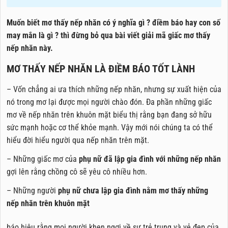
Muốn biết mơ thấy nếp nhăn có ý nghĩa gì ? điềm báo hay con số
may mắn là gì ? thì đừng bỏ qua bài viết giải mã giấc mơ thấy
nếp nhăn này.
MƠ THẤY NẾP NHĂN LÀ ĐIỀM BÁO TỐT LÀNH
– Vốn chẳng ai ưa thích những nếp nhăn, nhưng sự xuất hiện của
nó trong mơ lại được mọi người chào đón. Đa phần những giấc
mơ về nếp nhăn trên khuôn mặt biểu thị rằng bạn đang sở hữu
sức mạnh hoặc cơ thể khỏe mạnh. Vậy mới nói chúng ta có thể
hiểu đời hiểu người qua nếp nhăn trên mặt.
– Những giấc mơ của
phụ nữ đã lập gia đình với những nếp nhăn
gợi lên rằng chồng cô sẽ yêu cô nhiều hơn.
– Những người
phụ nữ chưa lập gia đình nằm mơ thấy những
nếp nhăn trên khuôn mặt
báo hiệu rằng mọi người khen ngợi về sự trẻ trung và vẻ đẹp của