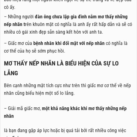
cô ấy.
– Những người
đàn ông chưa lập gia đình nằm mơ thấy những
nếp nhăn t
rên khuôn mặt có nghĩa là anh ấy rất hấp dẫn và sẽ có
nhiều cô gái xinh đẹp sẵn sàng kết hôn với anh ta.
– Giấc mơ của
bệnh nhân khi đối mặt với nếp nhăn
có nghĩa là
cơ thể của họ sẽ sớm phục hồi.
MƠ THẤY NẾP NHĂN LÀ BIỂU HIỆN CỦA SỰ LO
LẮNG
Bên cạnh những mặt tích cực như trên thì giấc mơ cơ thể về nếp
nhăn cũng biểu hiện một số lo lắng.
– Giải mã giấc mơ,
một khả năng khác khi mơ thấy những nếp
nhăn
là bạn đang gặp áp lực hoặc bị quá tải bởi rất nhiều công việc