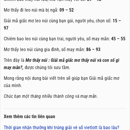
Mơ thấy đi leo núi mà bị ngã:
09 – 52
Giải mã giấc mơ leo núi cùng bạn gái, người yêu, chọn số:
15 –
97
Chiêm bao leo núi cùng bạn trai, người yêu, số may mắn:
45 – 55
Mơ thấy leo núi cùng gia đình, số may mắn:
86 – 93
Trên đây là
Mơ thấy núi : Giải mã giấc mơ thấy núi và con số gì
may mắn?,
được chúng tôi sưu tầm.
Mong rằng nội dung bài viết trên sẽ giúp bạn Giải mã giấc mơ
của mình.
Chúc bạn một tháng nhiều thành công và may mắn.
Xem thêm các tin liên quan
Thời gian nhận thưởng khi trúng giải vé số vietlott là bao lâu?