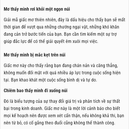
Mơ thấy mình rơi khỏi một ngọn núi
Giải mã giấc mơ thiên nhiên, đây là dấu hiệu cho thấy bạn sẽ mất
thời gian để vượt qua những chướng ngại vật, những khó khăn
đang cản trở bước tiến của bạn. Bạn cần tìm kiếm một sự trợ
giúp đắc lực để có thể giải quyết êm xuôi mọi việc.
Mơ thấy mình bị mắc kẹt trên núi
Giấc mơ này cho thấy rằng bạn đang chán nản và căng thẳng,
không muốn đối mặt với quá nhiều áp lực trong cuộc sống hiện
tại. Bạn khao khát một cuộc sống bình dị và tự do.
Chiêm bao thấy mình đi xuống núi
Đó là biểu tượng của sự thay đổi giá trị và phân tích về sự thất
bại trong kinh doanh. Giấc mơ này là một lời cảnh báo cho biết
mọi kế hoạch nên được xem xét cẩn thận, nếu không khả thi, bạn
nên từ bỏ, có cố gắng theo đuổi cũng không thể thành công.