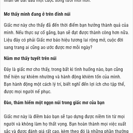
nhân để bắt đầu một cuộc sống tươi mới hơn.
Mơ thấy mình đang ở trên đỉnh núi
Giấc mơ này cho thấy đã đến thời điểm bạn hưởng thành quả của
mình. Nếu thực sự cố gắng, bạn sẽ đạt được thành công hơn nữa.
Liệu đây có phải Giấc mơ báo hiệu tương lai rộng mở, cuộc đời
sang trang ai cũng ao ước được mơ mỗi ngày?
Nằm mơ thấy tuyết trên núi
Đây là giấc mơ cho thấy, trong bất kì tình huống nào, bạn cũng
thể hiện sự khiêm nhường và hành động khiêm tốn của mình.
Bạn hành động một cách lý trí, biết nghĩ đến lợi ích cho tập thể,
được mọi người nể phục.
Đào, thám hiểm một ngọn núi trong giấc mơ của bạn
Giấc mơ này là điềm báo bạn sẽ tạo dựng được niềm tin từ mọi
người và không làm họ thất vọng. Bạn hoàn thành mọi việc xuất
sắc và được đánh giá rất cao, kèm theo đó là những phần thưởng