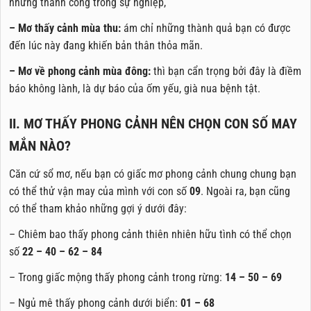
những thành công trong sự nghiệp,
– Mơ thấy cảnh mùa thu:
ám chỉ những thành quả bạn có được
đến lúc này đang khiến bản thân thỏa mãn.
– Mơ về phong cảnh mùa đông:
thì bạn cẩn trọng bởi đây là điềm
báo không lành, là dự báo của ốm yếu, già nua bệnh tật.
II. MƠ THẤY PHONG CẢNH NÊN CHỌN CON SỐ MAY
MẮN NÀO?
Căn cứ sổ mơ, nếu bạn có giấc mơ phong cảnh chung chung bạn
có thể thử vận may của mình với con số
09
. Ngoài ra, bạn cũng
có thể tham khảo những gợi ý dưới đây:
– Chiêm bao thấy phong cảnh thiên nhiên hữu tình có thể chọn
số
22 – 40 – 62 – 84
– Trong giấc mộng thấy phong cảnh trong rừng:
14 – 50 – 69
– Ngủ mê thấy phong cảnh dưới biển:
01 – 68