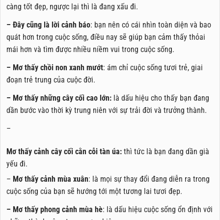
càng tốt đẹp, ngược lại thì là đang xấu đi.
– Đây cũng là lời cảnh báo
: bạn nên có cái nhìn toàn diện và bao
quát hơn trong cuộc sống, điều nay sẽ giúp bạn cảm thấy thỏai
mái hơn và tìm được nhiều niềm vui trong cuộc sống.
– Mơ thấy chồi non xanh mướt
: ám chỉ cuộc sống tươi trẻ, giai
đoạn trẻ trung của cuộc đời.
– Mơ thấy những cây cối cao lớn:
là dấu hiệu cho thấy bạn đang
dần bước vào thời kỳ trung niên với sự trải đời và trưởng thành.
–
Mơ
thấy cảnh cây cối cằn cỗi tàn úa:
thì tức là bạn đang dần già
yếu đi.
–
Mơ thấy cảnh mùa xuân
: là mọi sự thay đổi đang diễn ra trong
cuộc sống của bạn sẽ hướng tới một tương lai tươi đẹp.
– Mơ thấy phong cảnh mùa hè
: là dấu hiệu cuộc sống ổn định với