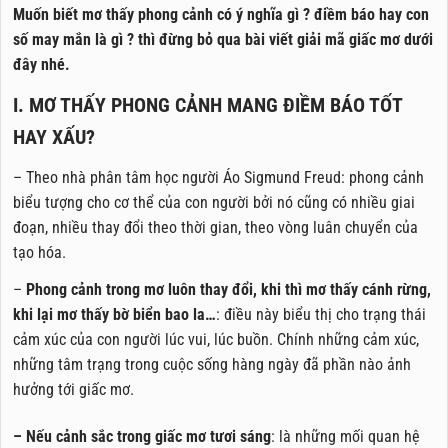
Muốn biết mơ thấy phong cảnh có ý nghĩa gì ? điềm báo hay con
số may mắn là gì ? thì đừng bỏ qua bài viết giải mã giấc mơ dưới
đây nhé.
I. MƠ THẤY PHONG CẢNH MANG ĐIỀM BÁO TỐT
HAY XẤU?
– Theo nhà phân tâm học người Áo Sigmund Freud: phong cảnh
biểu tượng cho cơ thể của con người bởi nó cũng có nhiều giai
đoạn, nhiều thay đổi theo thời gian, theo vòng luân chuyển của
tạo hóa.
–
Phong cảnh trong mơ luôn thay đổi, khi thì mơ thấy cánh rừng,
khi lại mơ thấy bờ biển bao la…
: điều này biểu thị cho trạng thái
cảm xúc của con người lúc vui, lúc buồn. Chính những cảm xúc,
những tâm trạng trong cuộc sống hàng ngày đã phần nào ảnh
hưởng tới giấc mơ.
– Nếu cảnh sắc trong giấc mơ tươi sáng
: là những mối quan hệ