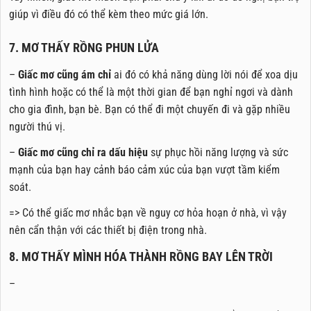
giúp vì điều đó có thể kèm theo mức giá lớn.
7. MƠ THẤY RỒNG PHUN LỬA
–
Giấc mơ cũng ám chỉ
ai đó có khả năng dùng lời nói để xoa dịu
tình hình hoặc có thể là một thời gian để bạn nghỉ ngơi và dành
cho gia đình, bạn bè. Bạn có thể đi một chuyến đi và gặp nhiều
người thú vị.
–
Giấc mơ cũng chỉ ra dấu hiệu
sự phục hồi năng lượng và sức
mạnh của bạn hay cảnh báo cảm xúc của bạn vượt tầm kiểm
soát.
=> Có thể giấc mơ nhắc bạn về nguy cơ hỏa hoạn ở nhà, vì vậy
nên cẩn thận với các thiết bị điện trong nhà.
8. MƠ THẤY MÌNH HÓA THÀNH RỒNG BAY LÊN TRỜI
–