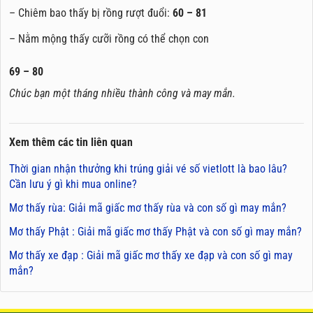
– Chiêm bao thấy bị rồng rượt đuổi:
60 – 81
– Nằm mộng thấy cưỡi rồng có thể chọn con
69 – 80
Chúc bạn một tháng nhiều thành công và may mắn.
Xem thêm các tin liên quan
Thời gian nhận thưởng khi trúng giải vé số vietlott là bao lâu?
Cần lưu ý gì khi mua online?
Mơ thấy rùa: Giải mã giấc mơ thấy rùa và con số gì may mắn?
Mơ thấy Phật : Giải mã giấc mơ thấy Phật và con số gì may mắn?
Mơ thấy xe đạp : Giải mã giấc mơ thấy xe đạp và con số gì may
mắn?