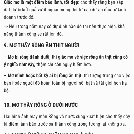
Giấc mơ là một điềm báo lành
,
tốt đẹp
: cho thấy rằng bạn sắp
đạt được kết quả vượt ngoài mong đợi từ các dự án đầu tư kinh
doanh trước đó.
⇒ Nếu trong năm nay có dự định nào đó thì nên thực hiện, khả
năng thành công sẽ rất lớn đó.
9. MƠ THẤY RỒNG ĂN THỊT NGƯỜI
–
Mơ bị rồng đánh đuổi, thì giấc mơ về việc rồng ăn thịt cũng có
ý nghĩa như vậy,
thậm chí còn nguy hiểm hơn.
– Mơ mình hoặc bất kỳ ai bị rồng ăn thịt:
thì tượng trưng cho việc
bạn hoặc người đó hoàn toàn bị người nổi bật và tài giỏi hơn hạ
bệ.
10. MƠ THẤY RỒNG Ở DƯỚI NƯỚC
Hai hình ảnh may mắn Rồng và nước cùng xuất hiện cho thấy đây
là điềm lành báo trước sự thành công trong tương lai không xa.