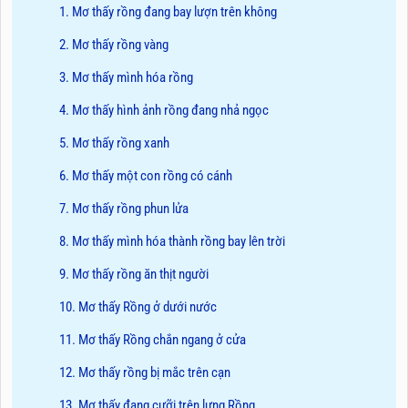
1. Mơ thấy rồng đang bay lượn trên không
2. Mơ thấy rồng vàng
3. Mơ thấy mình hóa rồng
4. Mơ thấy hình ảnh rồng đang nhả ngọc
5. Mơ thấy rồng xanh
6. Mơ thấy một con rồng có cánh
7. Mơ thấy rồng phun lửa
8. Mơ thấy mình hóa thành rồng bay lên trời
9. Mơ thấy rồng ăn thịt người
10. Mơ thấy Rồng ở dưới nước
11. Mơ thấy Rồng chắn ngang ở cửa
12. Mơ thấy rồng bị mắc trên cạn
13. Mơ thấy đang cưỡi trên lưng Rồng