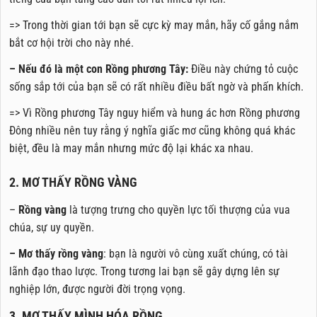
=> Trong thời gian tới bạn sẽ cực kỳ may mắn, hãy cố gắng nắm
bắt cơ hội trời cho này nhé.
– Nếu đó là một con Rồng phương Tây:
Điều này chứng tỏ cuộc
sống sắp tới của bạn sẽ có rất nhiều điều bất ngờ và phấn khích.
=> Vì Rồng phương Tây nguy hiểm và hung ác hơn Rồng phương
Đông nhiều nên tuy rằng ý nghĩa giấc mơ cũng không quá khác
biệt, đều là may mắn nhưng mức độ lại khác xa nhau.
2. MƠ THẤY RỒNG VÀNG
–
Rồng vàng
là tượng trưng cho quyền lực tối thượng của vua
chúa, sự uy quyền.
– Mơ thấy rồng vàng
: bạn là người vô cùng xuất chúng, có tài
lãnh đạo thao lược. Trong tương lai bạn sẽ gây dựng lên sự
nghiệp lớn, được người đời trọng vọng.
3. MƠ THẤY MÌNH HÓA RỒNG