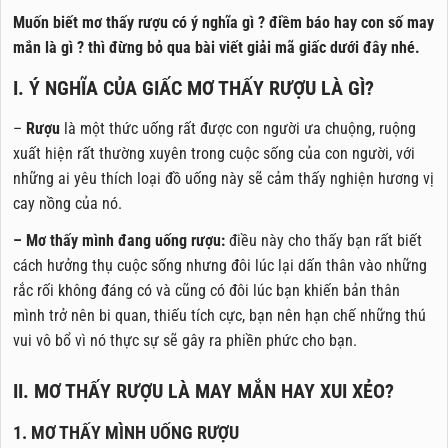
Muốn biết mơ thấy rượu có ý nghĩa gì ? điềm báo hay con số may
mắn là gì ? thì đừng bỏ qua bài viết giải mã giấc dưới đây nhé.
I. Ý NGHĨA CỦA GIẤC MƠ THẤY RƯỢU LÀ GÌ?
–
Rượu
là một thức uống rất được con người ưa chuộng, ruộng
xuất hiện rất thường xuyên trong cuộc sống của con người, với
những ai yêu thích loại đồ uống này sẽ cảm thấy nghiện hương vị
cay nồng của nó.
– Mơ thấy mình đang uống rượu:
điều này cho thấy bạn rất biết
cách hưởng thụ cuộc sống nhưng đôi lúc lại dấn thân vào những
rắc rối không đáng có và cũng có đôi lúc bạn khiến bản thân
mình trở nên bi quan, thiếu tích cực, bạn nên hạn chế những thú
vui vô bổ vì nó thực sự sẽ gây ra phiền phức cho bạn.
II. MƠ THẤY RƯỢU LÀ MAY MẮN HAY XUI XẺO?
1. MƠ THẤY MÌNH UỐNG RƯỢU