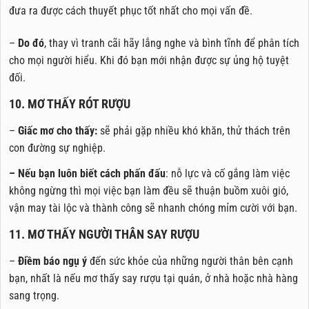
đưa ra được cách thuyết phục tốt nhất cho mọi vấn đề.
–
Do đó
, thay vì tranh cãi hãy lắng nghe và bình tĩnh để phân tích
cho mọi người hiểu. Khi đó bạn mới nhận được sự ủng hộ tuyệt
đối.
10. MƠ THẤY RÓT RƯỢU
–
Giấc mơ cho thấy:
sẽ phải gặp nhiều khó khăn, thử thách trên
con đường sự nghiệp.
– Nếu bạn luôn biết cách phấn đấu
: nỗ lực và cố gắng làm việc
không ngừng thì mọi việc bạn làm đều sẽ thuận buồm xuôi gió,
vận may tài lộc và thành công sẽ nhanh chóng mỉm cười với bạn.
11. MƠ THẤY NGƯỜI THÂN SAY RƯỢU
–
Điềm báo ngụ ý
đến sức khỏe của những người thân bên cạnh
bạn, nhất là nếu mơ thấy say rượu tại quán, ở nhà hoặc nhà hàng
sang trọng.