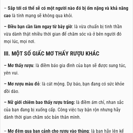
–
Sắp tới có thể sẽ có một người nào đó bị ốm nặng và khả năng
cao
là tính mạng sẽ không qua khỏi.
– Điều bạn cần làm ngay từ bây giờ
: là vừa chuẩn bị tinh thần
vừa dành thật nhiều thời gian để chăm sóc và ở bên người đó
mọi lúc, mọi nơi.
III. MỘT SỐ GIẤC MƠ THẤY RƯỢU KHÁC
–
Mơ
thấy rượu
: là điềm báo gia đình của bạn sẽ được sung túc,
yên vui.
–
Mơ rượu màu đỏ
: là cát mộng. Dự báo, bạn đang có sức khỏe
dồi dào.
– Nữ giới chiêm bao thấy rượu trắng:
là điềm ám chỉ, nhan sắc
của bạn đang bị xuống cấp. Công việc tuy bận rộn nhưng hãy
dành thời gian chăm sóc bản thân mình.
–
Mơ đêm qua bạn cảnh cho rượu vào thùng
: là bạn hãy lên kế