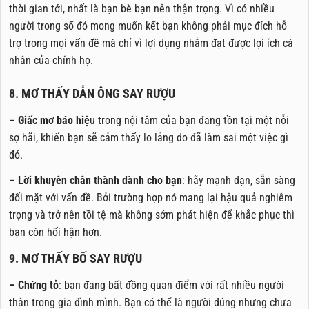
thời gian tới, nhất là bạn bè bạn nên thận trọng. Vì có nhiều
người trong số đó mong muốn kết bạn không phải mục đích hỗ
trợ trong mọi vấn đề mà chỉ vì lợi dụng nhằm đạt được lợi ích cá
nhân của chính họ.
8. MƠ THẤY DẪN ÔNG SAY RƯỢU
–
Giấc mơ báo hiệ
u trong nội tâm của bạn đang tồn tại một nỗi
sợ hãi, khiến bạn sẽ cảm thấy lo lắng do đã làm sai một việc gì
đó.
–
Lời khuyên chân thành dành cho bạn
: hãy mạnh dạn, sẵn sàng
đối mặt với vấn đề. Bởi trường hợp nó mang lại hậu quả nghiêm
trọng và trở nên tồi tệ mà không sớm phát hiện để khắc phục thì
bạn còn hối hận hơn.
9. MƠ THẤY BỐ SAY RƯỢU
– Chứng tỏ
: bạn đang bất đồng quan điểm với rất nhiều người
thân trong gia đình mình. Bạn có thể là người đúng nhưng chưa