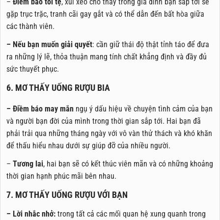
–
Điềm báo tồi tệ
, xui xẻo cho thấy trong gia đình bạn sắp tới sẽ
gặp trục trặc, tranh cãi gay gắt và có thể dẫn đến bất hòa giữa
các thành viên.
– Nếu bạn muốn giải quyết
: cần giữ thái độ thật tỉnh táo để đưa
ra những lý lẽ, thỏa thuận mang tính chất khẳng định và đầy đủ
sức thuyết phục.
6. MƠ THẤY UỐNG RƯỢU BIA
– Điềm báo may mắn
ngụ ý dấu hiệu về chuyện tình cảm của bạn
và người bạn đời của mình trong thời gian sắp tới. Hai bạn đã
phải trải qua những tháng ngày với vô vàn thử thách và khó khăn
để thấu hiểu nhau dưới sự giúp đỡ của nhiều người.
–
Tương lai
, hai bạn sẽ có kết thúc viên mãn và có những khoảng
thời gian hạnh phúc mãi bên nhau.
7. MƠ THẤY UỐNG RƯỢU VỚI BẠN
– Lời nhắc nhở:
trong tất cả các mối quan hệ xung quanh trong