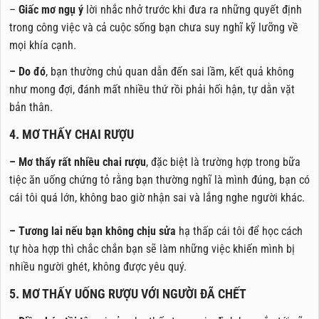
–
Giấc mơ ngụ ý
lời nhắc nhở trước khi đưa ra những quyết định
trong công việc và cả cuộc sống bạn chưa suy nghĩ kỹ lưỡng về
mọi khía cạnh.
– Do đó
, bạn thường chủ quan dẫn đến sai lầm, kết quả không
như mong đợi, đánh mất nhiều thứ rồi phải hối hận, tự dằn vặt
bản thân.
4. MƠ THẤY CHAI RƯỢU
– Mơ thấy rất nhiều chai rượu
, đặc biệt là trường hợp trong bữa
tiệc ăn uống chứng tỏ rằng bạn thường nghĩ là mình đúng, bạn có
cái tôi quá lớn, không bao giờ nhận sai và lắng nghe người khác.
– Tương lai nếu bạn không chịu sửa
hạ thấp cái tôi để học cách
tự hòa hợp thì chắc chắn bạn sẽ làm những việc khiến mình bị
nhiều người ghét, không được yêu quý.
5. MƠ THẤY UỐNG RƯỢU VỚI NGƯỜI ĐÃ CHẾT