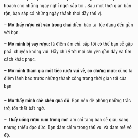
hoạch cho những ngày nghỉ ngơi sắp tới
.
Sau một thời gian bận
rộn, bạn sắp có những ngày thảnh thơi đầy thú vị.
–
Mơ thấy rượu cất vào trong chai
điềm báo tài lộc đang đến gần
với bạn.
– Mơ mình bị say rượu:
là điềm ám chỉ, sắp tới có thể bạn sẽ gặp
phải chuyện không vui. Hãy chú ý tới mọi chuyện gần đây và tìm
cách khắc phục.
– Mơ mình tham gia một tiệc rượu vui vẻ, có chừng mực:
cũng là
điềm lành báo trước những thành công trong thời gian tới của
bạn.
–
Mơ thấy mình chè chén quá độ
. Bạn nên đề phòng những trắc
trở, tổn thất bất ngờ.
–
Thấy uống rượu rum trong mơ
: ám chỉ tằng bạn sẽ giàu sang
nhưng thiếu đạo đức. Bạn đắm chìm trong thú vui và đam mê vô
độ.