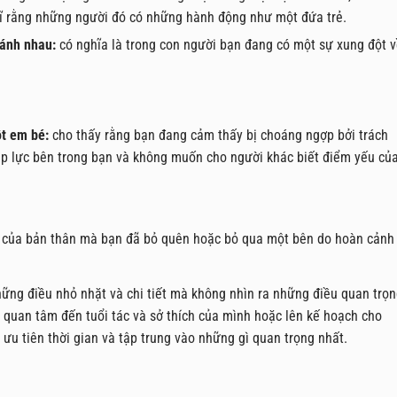
hĩ rằng những người đó có những hành động như một đứa trẻ.
đánh nhau:
có nghĩa là trong con người bạn đang có một sự xung đột 
ột em bé:
cho thấy rằng bạn đang cảm thấy bị choáng ngợp bởi trách
áp lực bên trong bạn và không muốn cho người khác biết điểm yếu củ
nh của bản thân mà bạn đã bỏ quên hoặc bỏ qua một bên do hoàn cảnh
hững điều nhỏ nhặt và chi tiết mà không nhìn ra những điều quan trọ
 quan tâm đến tuổi tác và sở thích của mình hoặc lên kế hoạch cho
 ưu tiên thời gian và tập trung vào những gì quan trọng nhất.