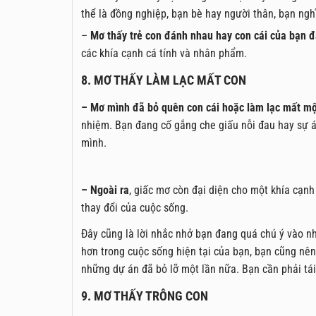
thể là đồng nghiệp, bạn bè hay người thân, bạn ng
–
Mơ thấy trẻ con đánh nhau hay con cái của bạn 
các khía cạnh cá tính và nhân phẩm.
8. MƠ THẤY LÀM LẠC MẤT CON
– Mơ mình đã bỏ quên con cái hoặc làm lạc mất m
nhiệm. Bạn đang cố gắng che giấu nỗi đau hay sự 
mình.
– Ngoài ra
, giấc mơ còn đại diện cho một khía cạ
thay đổi của cuộc sống.
Đây cũng là lời nhắc nhở bạn đang quá chú ý vào n
hơn trong cuộc sống hiện tại của bạn, bạn cũng nên
những dự án đã bỏ lỡ một lần nữa. Bạn cần phải tái
9. MƠ THẤY TRÔNG CON