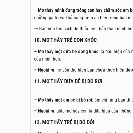
–
Mơ thấy mình đang trông con hay chăm sóc em b
những giá trị và khả năng tiềm ẩn bên trong bạn n
⇒ Bạn nên tìm cách để thấu hiểu bản thân mình hơ
10. MƠ THẤY TRẺ CON KHÓC
– Mơ thấy một đứa bé đang khóc
: là dấu hiệu của
của mình hơn.
– Ngoài ra
, nó còn thể hiện bạn chưa thực hiện đượ
11. MƠ THẤY ĐỨA BÉ BỊ BỎ RƠI
– Mơ thấy một em bé bị bỏ rơi
: ám chỉ rằng bạn thi
– Ngoài ra
, giấc mơ này còn là dấu hiệu của những 
12. MƠ THẤY TRẺ BỊ BỎ ĐÓI