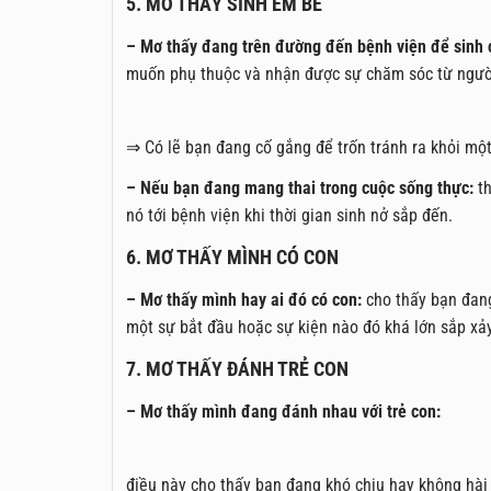
5. MƠ THẤY SINH EM BÉ
– Mơ thấy đang trên đường đến bệnh viện để sinh 
muốn phụ thuộc và nhận được sự chăm sóc từ ngườ
⇒ Có lẽ bạn đang cố gắng để trốn tránh ra khỏi một
– Nếu bạn đang mang thai trong cuộc sống thực:
th
nó tới bệnh viện khi thời gian sinh nở sắp đến.
6. MƠ THẤY MÌNH CÓ CON
– Mơ thấy mình hay ai đó có con:
cho thấy bạn đang
một sự bắt đầu hoặc sự kiện nào đó khá lớn sắp xảy
7. MƠ THẤY ĐÁNH TRẺ CON
– Mơ thấy mình đang đánh nhau với trẻ con:
điều này cho thấy bạn đang khó chịu hay không hài 