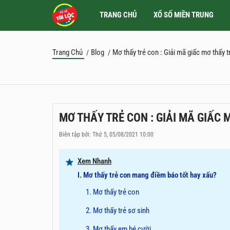
TRANG CHỦ
XỔ SỐ MIỀN TRUNG
Trang Chủ
Blog
Mơ thấy trẻ con : Giải mã giấc mơ thấy 
/
/
MƠ THẤY TRẺ CON : GIẢI MÃ GIẤC 
Biên tập bởi: Thứ 5, 05/08/2021 10:00
Xem Nhanh
I. Mơ thấy trẻ con mang điềm báo tốt hay xấu?
1. Mơ thấy trẻ con
2. Mơ thấy trẻ sơ sinh
3. Mơ thấy em bé cười