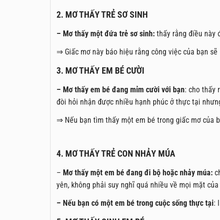
2. MƠ THẤY TRẺ SƠ SINH
– Mơ thấy một đứa trẻ sơ sinh:
thấy rằng điều này 
⇒ Giấc mơ này báo hiệu rằng công việc của bạn sẽ 
3. MƠ THẤY EM BÉ CƯỜI
– Mơ thấy em bé đang mỉm cười với bạn
: cho thấy
đòi hỏi nhận được nhiều hạnh phúc ở thực tại nhưn
⇒ Nếu bạn tìm thấy một em bé trong giấc mơ của bạ
4. MƠ THẤY TRẺ CON NHẢY MÚA
–
Mơ thấy một em bé đang đi bộ hoặc nhảy múa:
ch
yên, không phải suy nghĩ quá nhiều về mọi mặt của
– Nếu bạn có một em bé trong cuộc sống thực tại
: