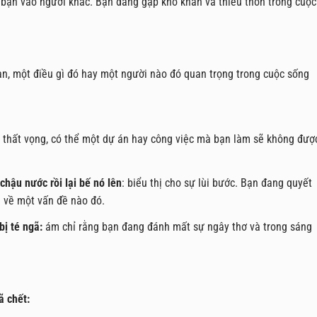
a bạn vào người khác. Bạn đang gặp khó khăn và thiếu thốn trong cuộc
an, một điều gì đó hay một người nào đó quan trọng trong cuộc sống
và thất vọng, có thể một dự án hay công việc mà bạn làm sẽ không đượ
hậu nước rồi lại bế nó lên
: biểu thị cho sự lùi bước. Bạn đang quyết
m về một vấn đề nào đó.
bị té ngã:
ám chỉ rằng bạn đang đánh mất sự ngây thơ và trong sáng
 chết: