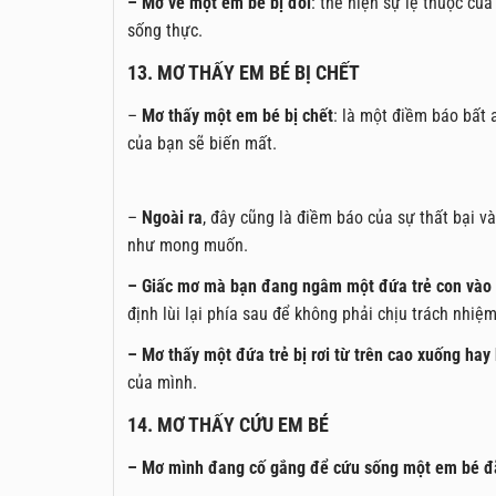
– Mơ về một em bé bị đói
: thể hiện sự lệ thuộc củ
sống thực.
13. MƠ THẤY EM BÉ BỊ CHẾT
–
Mơ thấy một em bé bị chết
: là một điềm báo bất 
của bạn sẽ biến mất.
–
Ngoài ra
, đây cũng là điềm báo của sự thất bại 
như mong muốn.
– Giấc mơ mà bạn đang ngâm một đứa trẻ con vào c
định lùi lại phía sau để không phải chịu trách nhiệ
– Mơ thấy một đứa trẻ bị rơi từ trên cao xuống hay 
của mình.
14. MƠ THẤY CỨU EM BÉ
– Mơ mình đang cố gắng để cứu sống một em bé đã