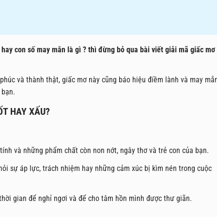
 hay con số may mắn là gì ? thì đừng bỏ qua bài viết giải mã giấc mơ
nh phúc và thành thật, giấc mơ này cũng báo hiệu điềm lành và may mắn
 bạn.
ỐT HAY XẤU?
tính và những phẩm chất còn non nớt, ngây thơ và trẻ con của bạn.
ỏi sự áp lực, trách nhiệm hay những cảm xúc bị kìm nén trong cuộc
thời gian để nghỉ ngơi và để cho tâm hồn mình được thư giãn.