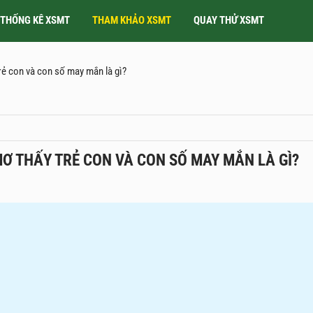
THỐNG KÊ XSMT
THAM KHẢO XSMT
QUAY THỬ XSMT
trẻ con và con số may mắn là gì?
MƠ THẤY TRẺ CON VÀ CON SỐ MAY MẮN LÀ GÌ?