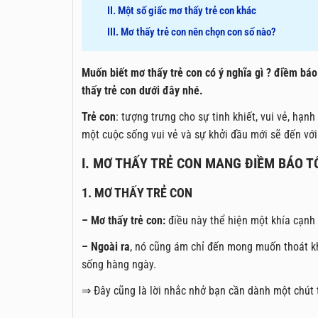
II. Một số giấc mơ thấy trẻ con khác
III. Mơ thấy trẻ con nên chọn con số nào?
Muốn biết mơ thấy trẻ con có ý nghĩa gì ? điềm báo
thấy trẻ con dưới đây nhé.
Trẻ con
: tượng trưng cho sự tinh khiết, vui vẻ, hạ
một cuộc sống vui vẻ và sự khởi đầu mới sẽ đến với
I. MƠ THẤY TRẺ CON MANG ĐIỀM BÁO T
1. MƠ THẤY TRẺ CON
– Mơ thấy trẻ con:
điều này thể hiện một khía cạnh 
– Ngoài ra
, nó cũng ám chỉ đến mong muốn thoát kh
sống hàng ngày.
⇒ Đây cũng là lời nhắc nhở bạn cần dành một chút 