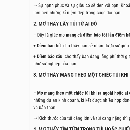
⇒ Sự hạnh phúc và sự giàu có sẽ đến với bạn. Khoản
làm nên những kỉ niệm đẹp trong cuộc đời bạn.
2. MƠ THẤY LẤY TÚI TỪ AI ĐÓ
– Đây là giấc mơ
mang cả điềm báo tốt lẫn điềm b
+
Điềm báo tốt
: cho thấy bạn sẽ nhận được sự giúp
+
Điềm báo xấu
: cho thấy bạn đang lãng phí thời gi
như sự nghiệp của bạn.
3. MƠ THẤY MANG THEO MỘT CHIẾC TÚI KHI
– Mơ mang theo một chiếc túi khi ra ngoài hoặc ai 
những dự án kinh doanh, kí kết được nhiều hợp đồng
và bản thân.
⇒ Kích thước của túi càng lớn và túi càng nặng thì 
4. MƠ THẤY TÌM TIỀN TRONG TÚI HOẶC CHIẾC