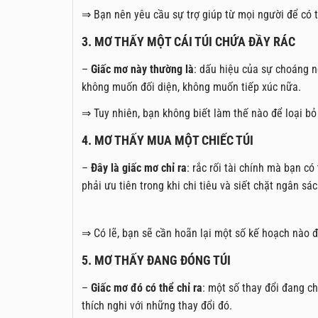
⇒ Bạn nên yêu cầu sự trợ giúp từ mọi người để có 
3. MƠ THẤY MỘT CÁI TÚI CHỨA ĐẦY RÁC
–
Giấc mơ này thường là
: dấu hiệu của sự choáng 
không muốn đối diện, không muốn tiếp xúc nữa.
⇒ Tuy nhiên, bạn không biết làm thế nào để loại bỏ
4. MƠ THẤY MUA MỘT CHIẾC TÚI
–
Đây là giấc mơ chỉ ra
: rắc rối tài chính mà bạn c
phải ưu tiên trong khi chi tiêu và siết chặt ngân sá
⇒ Có lẽ, bạn sẽ cần hoãn lại một số kế hoạch nào đ
5. MƠ THẤY ĐANG ĐÓNG TÚI
–
Giấc mơ đó có thể chỉ ra
: một số thay đổi đang c
thích nghi với những thay đổi đó.