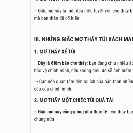
– Giấc mơ này là một dấu hiệu tuyệt vời, cho thấy
mà bản thân đã cố hiến
III. NHỮNG GIẤC MƠ THẤY TÚI XÁCH M
1. MƠ THẤY XÉ TÚI
–
Đây là điềm báo cho thấy
: bạn đang chịu nhiều á
bảo vệ chính mình, nếu không điều đó sẽ ảnh hiểm 
⇒ Bạn nên quan tâm đến lợi ích của bản thân nhiề
cầu của chính mình.
2. MƠ THẤY MỘT CHIẾC TÚI QUÁ TẢI
–
Giấc mơ này cũng giống như thực tế
: cho thấy bạ
chúng nữa.