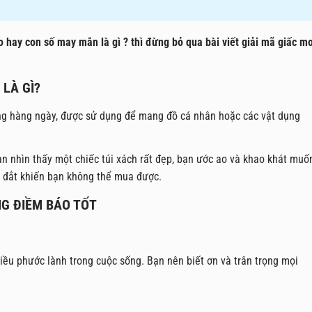
o hay con số may mắn là gì ? thì đừng bỏ qua bài viết giải mã giấc m
 LÀ GÌ?
ống hàng ngày, được sử dụng để mang đồ cá nhân hoặc các vật dụng
ạn nhìn thấy một chiếc túi xách rất đẹp, bạn ước ao và khao khát muố
á đắt khiến bạn không thể mua được.
NG ĐIỀM BÁO TỐT
iều phước lành trong cuộc sống. Bạn nên biết ơn và trân trọng mọi