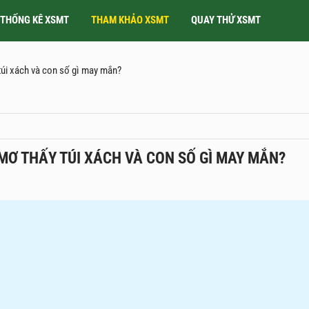
THỐNG KÊ XSMT
THAM KHẢO XSMT
QUAY THỬ XSMT
 túi xách và con số gì may mắn?
 MƠ THẤY TÚI XÁCH VÀ CON SỐ GÌ MAY MẮN?