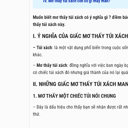
IV. Mơ thấy túi xách con số gì may mắn?
Muốn biết mơ thấy túi xách có ý nghĩa gì ? điềm bá
thấy túi xách này.
I. Ý NGHĨA CỦA GIẤC MƠ THẤY TÚI XÁCH
– Túi xách
: là một vật dụng phổ biến trong cuộc s
khác.
–
Mơ thấy túi xách
: đồng nghĩa với việc ban ngày b
có chiếc túi xách đó nhưng giá thành của nó lại qu
II. NHỮNG GIẤC MƠ THẤY TÚI XÁCH MA
1. MƠ THẤY MỘT CHIẾC TÚI NÓI CHUNG
– Đây là dấu hiệu cho thấy bạn sẽ nhận được rất nh
thứ.