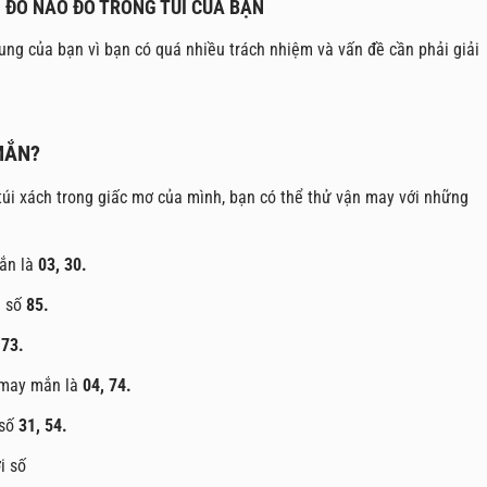
 ĐỒ NÀO ĐÓ TRONG TÚI CỦA BẠN
 trung của bạn vì bạn có quá nhiều trách nhiệm và vấn đề cần phải giải
MẮN?
túi xách trong giấc mơ của mình, bạn có thể thử vận may với những
mắn là
03, 30.
i số
85.
 73.
ố may mắn là
04, 74.
 số
31, 54.
i số