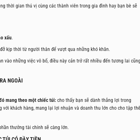
g thời gian thú vị cùng các thành viên trong gia đình hay bạn bè sẽ
áo xấu
.
 đỡ kịp thời từ người thân để vượt qua những khó khăn.
an vào những việc vô bổ, điều này cản trở rất nhiều đến tương lai cũn
 RA NGOÀI
đó mang theo một chiếc túi:
cho thấy bạn sẽ dành thắng lợi trong
 với khách hàng, mang lại lợi nhuận và doanh thu lớn cho cho tập th
phần thưởng tài chính sẽ càng lớn.
 TÚI CÓ ĐẦY TIỀN