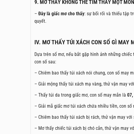
9. MƠ THẤY KHÔNG THỂ TÌM THẤY MỘT MÓN
–
Đây là giấc mơ cho thấy
: sự bối rối và thiếu tập
quyết.
IV. MƠ THẤY TÚI XÁCH CON SỐ GÌ MAY 
Dựa trên sổ mơ, nếu bắt gặp hình ảnh những chiếc 
con số sau:
– Chiêm bao thấy túi xách nói chung, con số may 
– Giải mộng thấy túi xách mạ vàng, thử vận may vớ
– Thấy túi da trong giấc mơ, con số may mắn là
07,
– Giải mã giấc mơ túi xách chứa nhiều tiền, con s
– Chiêm bao thấy túi xách bị rách, thử vận may với
– Mơ thấy chiếc túi xách bị chó cắn, thử vận may vớ