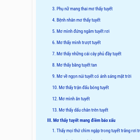
3. Phụ nữ mang thai mơ thấy tuyết
4. Bệnh nhân mơ thấy tuyết
5. Mơ mình đứng ngắm tuyết rơi
6. Mơ thấy mình trượt tuyết
7. Mơ thấy những cái cây phủ đầy tuyết
8. Mơ thấy băng tuyết tan
9. Mơ về ngọn núi tuyết có ánh sáng mặt trời
10. Mơ thấy trận đấu bóng tuyết
12. Mơ mình ăn tuyết
13. Mơ thấy dấu chân trên tuyết
III. Mơ thấy tuyết mang điềm báo xấu
1. Thấy mọi thứ chìm ngập trong tuyết trắng rơi t