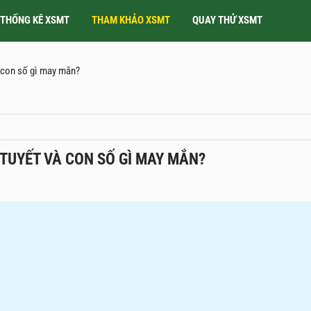
THỐNG KÊ XSMT
THAM KHẢO XSMT
QUAY THỬ XSMT
à con số gì may mắn?
 TUYẾT VÀ CON SỐ GÌ MAY MẮN?