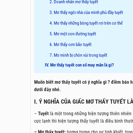
2. Doanh nhân mơ thấy tuyết
3. Mơ thấy ngôi nhà của mình phủ đầy tuyết
4. Mơ thấy những bông tuyết rơi trên cơ thể
5. Mơ một con đường tuyết
6. Mơ thấy cơn bão tuyết
7. Mơ mình bị chôn vùi trong tuyết
IV. Mơ thấy tuyết con số may mắn là gì?
Muốn biết mơ thấy tuyết có ý nghĩa gì ? điềm báo h
dưới đây nhé.
I. Ý NGHĨA CỦA GIẤC MƠ THẤY TUYẾT LÀ
–
Tuyết
là một trong những hiện tượng thiên nhiên
cực lạnh thì hiện tượng thấy tuyết là điều bình thư
– Mơ thấy tuyết:
tượng trưng cho sự tinh khiết, tr