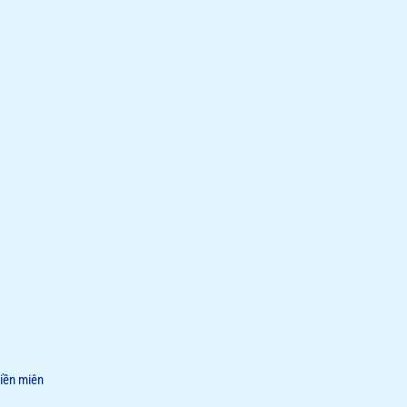
riền miên