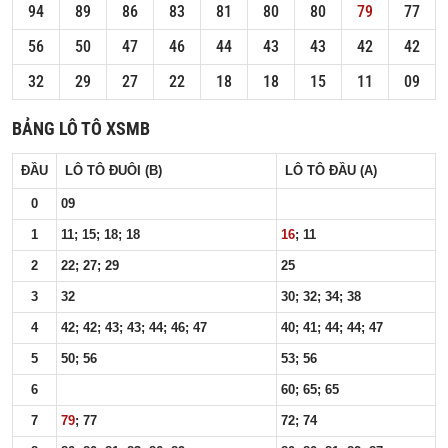
94
89
86
83
81
80
80
79
77
56
50
47
46
44
43
43
42
42
32
29
27
22
18
18
15
11
09
BẢNG LÔ TÔ XSMB
ĐẦU
LÔ TÔ ĐUÔI (B)
LÔ TÔ ĐẦU (A)
0
09
1
11; 15; 18; 18
16
; 11
2
22; 27; 29
25
3
32
30; 32; 34; 38
4
42; 42; 43; 43; 44; 46; 47
40; 41; 44; 44; 47
5
50; 56
53; 56
6
60; 65; 65
7
79
; 77
72; 74