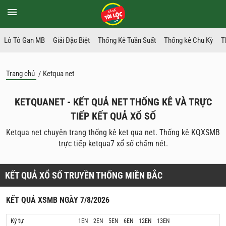
Lô Tô Gan MB
Giải Đặc Biệt
Thống Kê Tuần Suất
Thống kê Chu Kỳ
T
Trang chủ
Ketqua net
/
KETQUANET - KẾT QUẢ NET THỐNG KÊ VÀ TRỰC
TIẾP KẾT QUẢ XỔ SỐ
Ketqua net chuyên trang thống kê ket qua net. Thống kê KQXSMB
trực tiếp ketqua7 xổ số chấm nét.
KẾT QUẢ XỔ SỐ TRUYỀN THỐNG MIỀN BẮC
KẾT QUẢ XSMB NGÀY 7/8/2026
Ký tự
1EN
2EN
5EN
6EN
12EN
13EN