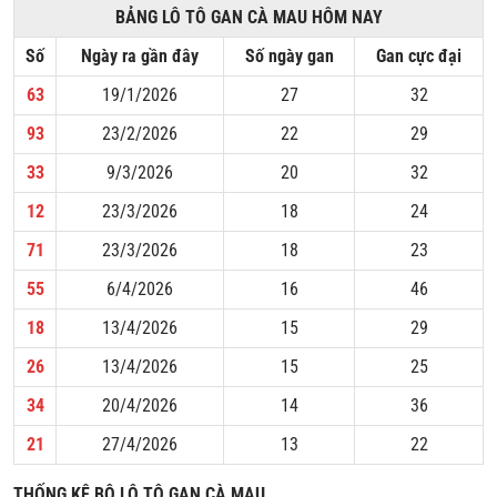
BẢNG LÔ TÔ GAN CÀ MAU HÔM NAY
Số
Ngày ra gần đây
Số ngày gan
Gan cực đại
63
19/1/2026
27
32
93
23/2/2026
22
29
33
9/3/2026
20
32
12
23/3/2026
18
24
71
23/3/2026
18
23
55
6/4/2026
16
46
18
13/4/2026
15
29
26
13/4/2026
15
25
34
20/4/2026
14
36
21
27/4/2026
13
22
THỐNG KÊ BỘ LÔ TÔ GAN CÀ MAU