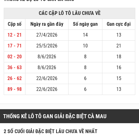
CÁC CẶP LÔ TÔ LÂU CHƯA VỀ
Cặp số
Ngày ra gần đây
Số ngày gan
Gan cực đại
12 - 21
27/4/2026
14
13
17 - 71
25/5/2026
10
21
02 - 20
8/6/2026
8
18
36 - 63
8/6/2026
8
16
26 - 62
22/6/2026
6
15
89 - 98
22/6/2026
6
13
THỐNG KÊ LÔ TÔ GAN GIẢI ĐẶC BIỆT CÀ MAU
2 SỐ CUỐI GIẢI ĐẶC BIỆT LÂU CHƯA VỀ NHẤT