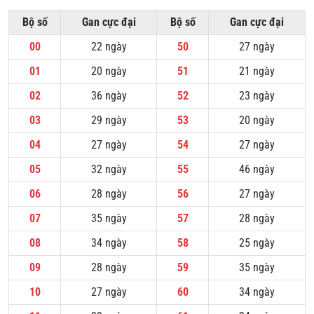
Bộ số
Gan cực đại
Bộ số
Gan cực đại
00
22 ngày
50
27 ngày
01
20 ngày
51
21 ngày
02
36 ngày
52
23 ngày
03
29 ngày
53
20 ngày
04
27 ngày
54
27 ngày
05
32 ngày
55
46 ngày
06
28 ngày
56
27 ngày
07
35 ngày
57
28 ngày
08
34 ngày
58
25 ngày
09
28 ngày
59
35 ngày
10
27 ngày
60
34 ngày