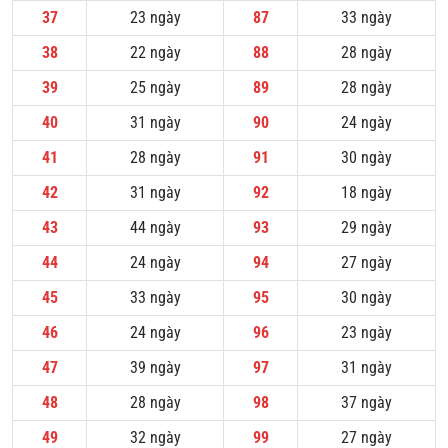
37
23 ngày
87
33 ngày
38
22 ngày
88
28 ngày
39
25 ngày
89
28 ngày
40
31 ngày
90
24 ngày
41
28 ngày
91
30 ngày
42
31 ngày
92
18 ngày
43
44 ngày
93
29 ngày
44
24 ngày
94
27 ngày
45
33 ngày
95
30 ngày
46
24 ngày
96
23 ngày
47
39 ngày
97
31 ngày
48
28 ngày
98
37 ngày
49
32 ngày
99
27 ngày