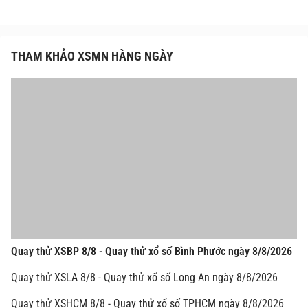
THAM KHẢO XSMN HÀNG NGÀY
Quay thử XSBP 8/8 - Quay thử xổ số Bình Phước ngày 8/8/2026
Quay thử XSLA 8/8 - Quay thử xổ số Long An ngày 8/8/2026
Quay thử XSHCM 8/8 - Quay thử xổ số TPHCM ngày 8/8/2026