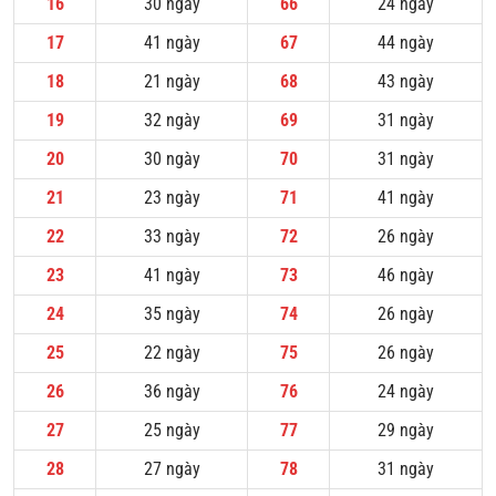
16
30 ngày
66
24 ngày
17
41 ngày
67
44 ngày
18
21 ngày
68
43 ngày
19
32 ngày
69
31 ngày
20
30 ngày
70
31 ngày
21
23 ngày
71
41 ngày
22
33 ngày
72
26 ngày
23
41 ngày
73
46 ngày
24
35 ngày
74
26 ngày
25
22 ngày
75
26 ngày
26
36 ngày
76
24 ngày
27
25 ngày
77
29 ngày
28
27 ngày
78
31 ngày