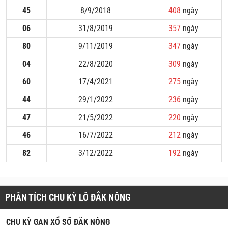
45
8/9/2018
408
ngày
06
31/8/2019
357
ngày
80
9/11/2019
347
ngày
04
22/8/2020
309
ngày
60
17/4/2021
275
ngày
44
29/1/2022
236
ngày
47
21/5/2022
220
ngày
46
16/7/2022
212
ngày
82
3/12/2022
192
ngày
PHÂN TÍCH CHU KỲ LÔ ĐẮK NÔNG
CHU KỲ GAN XỔ SỐ ĐẮK NÔNG