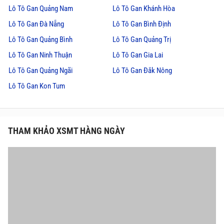
Lô Tô Gan Quảng Nam
Lô Tô Gan Khánh Hòa
Lô Tô Gan Đà Nẵng
Lô Tô Gan Bình Định
Lô Tô Gan Quảng Bình
Lô Tô Gan Quảng Trị
Lô Tô Gan Ninh Thuận
Lô Tô Gan Gia Lai
Lô Tô Gan Quảng Ngãi
Lô Tô Gan Đắk Nông
Lô Tô Gan Kon Tum
THAM KHẢO XSMT HÀNG NGÀY