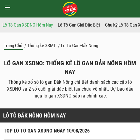
Lô Tô Gan XSDNO Hôm Nay
Lô Tô Gan Giải Đặc Biệt
Chu Kỳ Lô Tô Gan
Trang Chủ
Thống kê XSMT
Lô Tô Gan Đắk Nông
/
/
LÔ GAN XSDNO: THỐNG KÊ LÔ GAN ĐẮK NÔNG HÔM
NAY
Thống kê xổ số lô gan Đắk Nông chi tiết danh sách các cặp lô
XSDNO và 2 số cuối giải đặc biệt lâu chưa về nhất. Dự báo dấu
hiệu lô gan XSDNO sắp ra chính xác.
LÔ TÔ ĐẮK NÔNG HÔM NAY
TOP LÔ TÔ GAN XSDNO NGÀY 10/08/2026