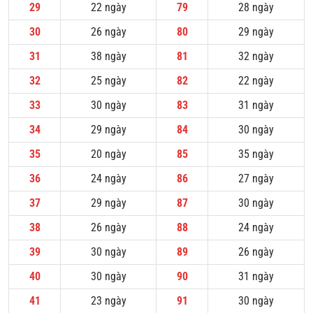
29
22 ngày
79
28 ngày
30
26 ngày
80
29 ngày
31
38 ngày
81
32 ngày
32
25 ngày
82
22 ngày
33
30 ngày
83
31 ngày
34
29 ngày
84
30 ngày
35
20 ngày
85
35 ngày
36
24 ngày
86
27 ngày
37
29 ngày
87
30 ngày
38
26 ngày
88
24 ngày
39
30 ngày
89
26 ngày
40
30 ngày
90
31 ngày
41
23 ngày
91
30 ngày