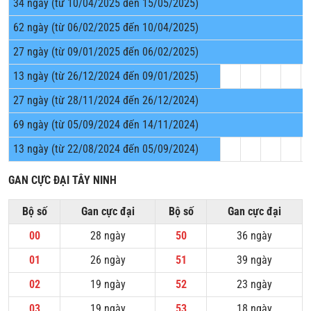
34
ngày (từ 10/04/2025 đến 15/05/2025)
62
ngày (từ 06/02/2025 đến 10/04/2025)
27
ngày (từ 09/01/2025 đến 06/02/2025)
13
ngày (từ 26/12/2024 đến 09/01/2025)
27
ngày (từ 28/11/2024 đến 26/12/2024)
69
ngày (từ 05/09/2024 đến 14/11/2024)
13
ngày (từ 22/08/2024 đến 05/09/2024)
GAN CỰC ĐẠI TÂY NINH
Bộ số
Gan cực đại
Bộ số
Gan cực đại
00
28 ngày
50
36 ngày
01
26 ngày
51
39 ngày
02
19 ngày
52
23 ngày
03
19 ngày
53
18 ngày