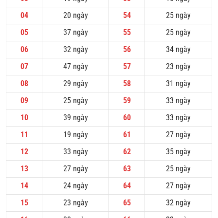
04
20 ngày
54
25 ngày
05
37 ngày
55
25 ngày
06
32 ngày
56
34 ngày
07
47 ngày
57
23 ngày
08
29 ngày
58
31 ngày
09
25 ngày
59
33 ngày
10
39 ngày
60
33 ngày
11
19 ngày
61
27 ngày
12
33 ngày
62
35 ngày
13
27 ngày
63
25 ngày
14
24 ngày
64
27 ngày
15
23 ngày
65
32 ngày