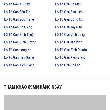
Lô Tô Gan TPHCM
Lô Tô Gan Cà Mau
Lô Tô Gan Bến Tre
Lô Tô Gan Bạc Liêu
Lô Tô Gan Sóc Trăng
Lô Tô Gan Đồng Nai
Lô Tô Gan An Giang
Lô Tô Gan Tây Ninh
Lô Tô Gan Bình Thuận
Lô Tô Gan Vĩnh Long
Lô Tô Gan Bình Dương
Lô Tô Gan Trà Vinh
Lô Tô Gan Long An
Lô Tô Gan Bình Phước
Lô Tô Gan Hậu Giang
Lô Tô Gan Kiên Giang
Lô Tô Gan Tiền Giang
Lô Tô Gan Đà Lạt
THAM KHẢO XSMN HÀNG NGÀY