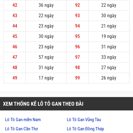
42
36 ngày
92
22 ngày
43
22 ngày
93
30 ngày
44
23 ngày
94
21 ngày
45
30 ngày
95
19 ngày
46
23 ngày
96
31 ngày
47
57 ngày
97
33 ngày
48
31 ngày
98
27 ngày
49
17 ngày
99
26 ngày
XEM THỐNG KÊ LÔ TÔ GAN THEO ĐÀI
Lô Tô Gan miền Nam
Lô Tô Gan Vũng Tàu
Lô Tô Gan Cần Thơ
Lô Tô Gan Đồng Tháp