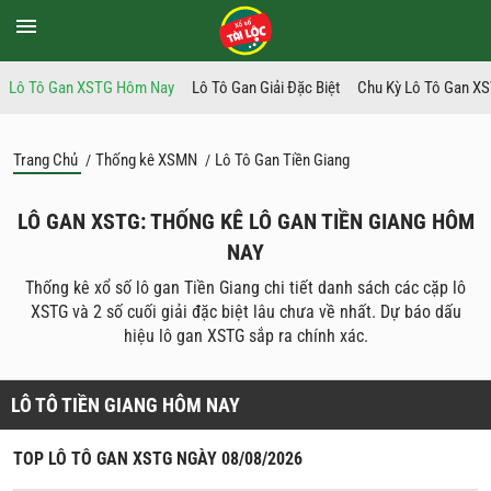
Lô Tô Gan XSTG Hôm Nay
Lô Tô Gan Giải Đặc Biệt
Chu Kỳ Lô Tô Gan X
Trang Chủ
Thống kê XSMN
Lô Tô Gan Tiền Giang
/
/
LÔ GAN XSTG: THỐNG KÊ LÔ GAN TIỀN GIANG HÔM
NAY
Thống kê xổ số lô gan Tiền Giang chi tiết danh sách các cặp lô
XSTG và 2 số cuối giải đặc biệt lâu chưa về nhất. Dự báo dấu
hiệu lô gan XSTG sắp ra chính xác.
LÔ TÔ TIỀN GIANG HÔM NAY
TOP LÔ TÔ GAN XSTG NGÀY 08/08/2026