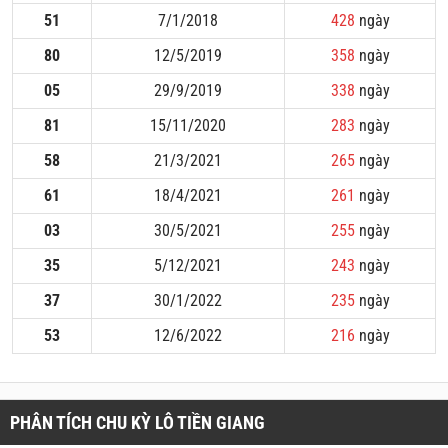
51
7/1/2018
428
ngày
80
12/5/2019
358
ngày
05
29/9/2019
338
ngày
81
15/11/2020
283
ngày
58
21/3/2021
265
ngày
61
18/4/2021
261
ngày
03
30/5/2021
255
ngày
35
5/12/2021
243
ngày
37
30/1/2022
235
ngày
53
12/6/2022
216
ngày
PHÂN TÍCH CHU KỲ LÔ TIỀN GIANG