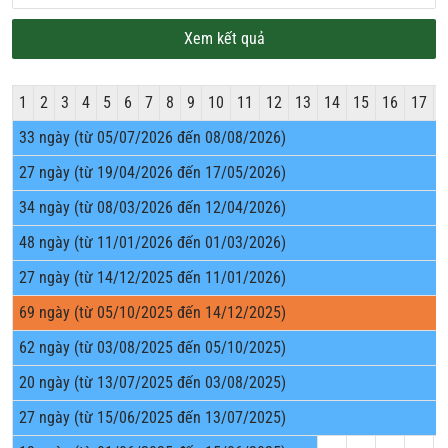
Xem kết quả
1
2
3
4
5
6
7
8
9
10
11
12
13
14
15
16
17
1
33
ngày (từ 05/07/2026 đến 08/08/2026)
27
ngày (từ 19/04/2026 đến 17/05/2026)
34
ngày (từ 08/03/2026 đến 12/04/2026)
48
ngày (từ 11/01/2026 đến 01/03/2026)
27
ngày (từ 14/12/2025 đến 11/01/2026)
69
ngày (từ 05/10/2025 đến 14/12/2025)
62
ngày (từ 03/08/2025 đến 05/10/2025)
20
ngày (từ 13/07/2025 đến 03/08/2025)
27
ngày (từ 15/06/2025 đến 13/07/2025)