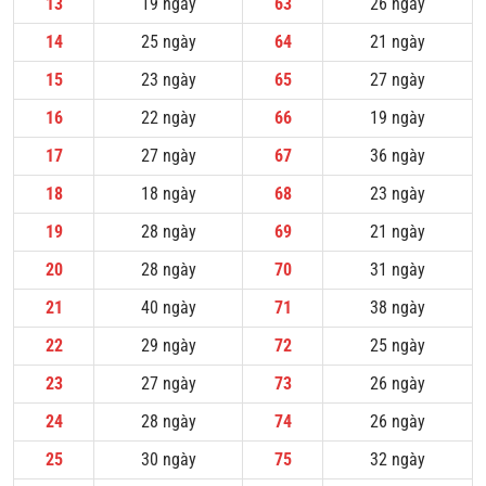
13
19 ngày
63
26 ngày
14
25 ngày
64
21 ngày
15
23 ngày
65
27 ngày
16
22 ngày
66
19 ngày
17
27 ngày
67
36 ngày
18
18 ngày
68
23 ngày
19
28 ngày
69
21 ngày
20
28 ngày
70
31 ngày
21
40 ngày
71
38 ngày
22
29 ngày
72
25 ngày
23
27 ngày
73
26 ngày
24
28 ngày
74
26 ngày
25
30 ngày
75
32 ngày