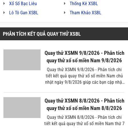
Xổ Số Bạc Liêu
Thống Kê XSBL
Lô Tô Gan XSBL
Tham Khảo XSBL
PHÂN TÍCH KẾT QUẢ QUAY THỬ XSBL
Quay thử XSMN 9/8/2026 - Phân tích
quay thử xổ số miền Nam 9/8/2026
Quay thử XSMN 9/8/2026 - Phân tích chi
tiết kết quả quay thử xổ số miền Nam chủ
nhật ngày 9/8/2026 giúp các bạn cập nhật
thêm thông tin.
Quay thử XSMN 8/8/2026 - Phân tích
quay thử xổ số miền Nam 8/8/2026
Quay thử XSMN 8/8/2026 - Phân tích chi
tiết kết quả quay thử xổ số miền Nam thứ 7