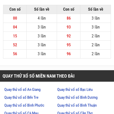
Con số
Số lần về
Con số
Số lần về
00
4 lần
86
3 lần
04
3 lần
93
3 lần
15
3 lần
92
2 lần
52
3 lần
95
2 lần
56
3 lần
96
2 lần
QUAY THỬ XỔ SỐ MIỀN NAM THEO ĐÀI
Quay thử xổ số An Giang
Quay thử xổ số Bạc Liêu
Quay thử xổ số Bến Tre
Quay thử xổ số Bình Dương
Quay thử xổ số Bình Phước
Quay thử xổ số Bình Thuận
Quay thử xổ số Cà Mau
Quay thử xổ số Cần Thơ