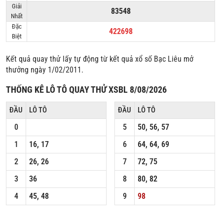
Giải
83548
Nhất
Đặc
422698
Biệt
Kết quả quay thử lấy tự động từ kết quả xổ số Bạc Liêu mở
thưởng ngày
1/02/2011
.
THỐNG KÊ LÔ TÔ QUAY THỬ XSBL 8/08/2026
ĐẦU
LÔ TÔ
ĐẦU
LÔ TÔ
0
5
50, 56, 57
1
16, 17
6
64, 64, 69
2
26, 26
7
72, 75
3
36
8
80, 82
4
45, 48
9
98