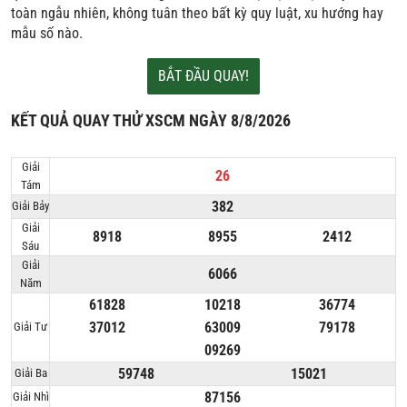
toàn ngẫu nhiên, không tuân theo bất kỳ quy luật, xu hướng hay
mẫu số nào.
BẮT ĐẦU QUAY!
KẾT QUẢ QUAY THỬ XSCM NGÀY 8/8/2026
Giải
26
Tám
382
Giải Bảy
Giải
8918
8955
2412
Sáu
Giải
6066
Năm
61828
10218
36774
37012
63009
79178
Giải Tư
09269
59748
15021
Giải Ba
87156
Giải Nhì