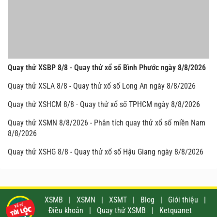
Quay thử XSBP 8/8 - Quay thử xổ số Bình Phước ngày 8/8/2026
Quay thử XSLA 8/8 - Quay thử xổ số Long An ngày 8/8/2026
Quay thử XSHCM 8/8 - Quay thử xổ số TPHCM ngày 8/8/2026
Quay thử XSMN 8/8/2026 - Phân tích quay thử xổ số miền Nam
8/8/2026
Quay thử XSHG 8/8 - Quay thử xổ số Hậu Giang ngày 8/8/2026
XSMB
|
XSMN
|
XSMT
|
Blog
|
Giới thiệu
|
Điều khoản
|
Quay thử XSMB
|
Ketquanet