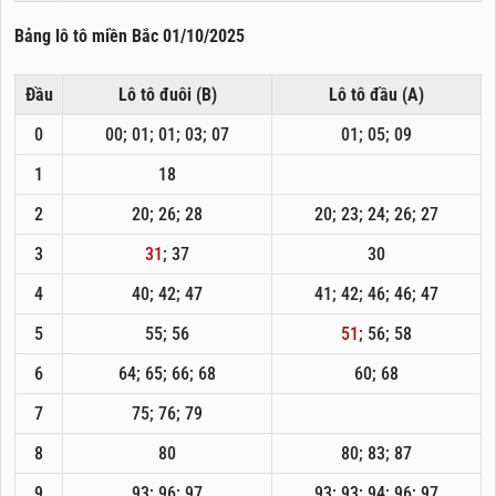
Bảng lô tô miền Bắc 01/10/2025
Đầu
Lô tô đuôi (B)
Lô tô đầu (A)
0
00; 01; 01; 03; 07
01; 05; 09
1
18
2
20; 26; 28
20; 23; 24; 26; 27
3
31
; 37
30
4
40; 42; 47
41; 42; 46; 46; 47
5
55; 56
51
; 56; 58
6
64; 65; 66; 68
60; 68
7
75; 76; 79
8
80
80; 83; 87
9
93; 96; 97
93; 93; 94; 96; 97