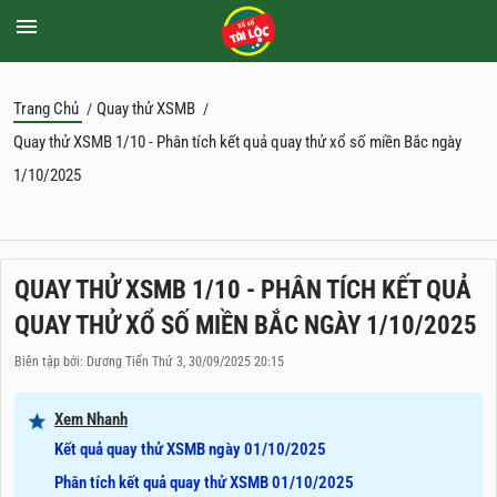
Trang Chủ
Quay thử XSMB
/
/
Quay thử XSMB 1/10 - Phân tích kết quả quay thử xổ số miền Bắc ngày
1/10/2025
QUAY THỬ XSMB 1/10 - PHÂN TÍCH KẾT QUẢ
QUAY THỬ XỔ SỐ MIỀN BẮC NGÀY 1/10/2025
Biên tập bởi: Dương Tiến Thứ 3, 30/09/2025 20:15
Xem Nhanh
Kết quả quay thử XSMB ngày 01/10/2025
Phân tích kết quả quay thử XSMB 01/10/2025