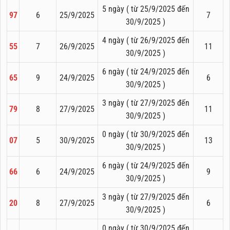
5 ngày ( từ 25/9/2025 đến
97
6
25/9/2025
7
30/9/2025 )
4 ngày ( từ 26/9/2025 đến
55
7
26/9/2025
11
30/9/2025 )
6 ngày ( từ 24/9/2025 đến
65
9
24/9/2025
6
30/9/2025 )
3 ngày ( từ 27/9/2025 đến
79
8
27/9/2025
11
30/9/2025 )
0 ngày ( từ 30/9/2025 đến
07
5
30/9/2025
13
30/9/2025 )
6 ngày ( từ 24/9/2025 đến
66
6
24/9/2025
9
30/9/2025 )
3 ngày ( từ 27/9/2025 đến
20
8
27/9/2025
6
30/9/2025 )
0 ngày ( từ 30/9/2025 đến