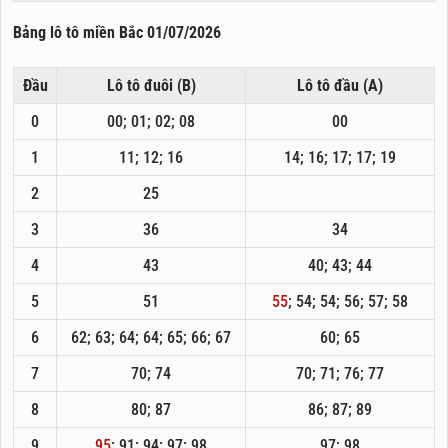
Bảng lô tô miền Bắc 01/07/2026
Đầu
Lô tô đuôi (B)
Lô tô đầu (A)
0
00; 01; 02; 08
00
1
11; 12; 16
14; 16; 17; 17; 19
2
25
3
36
34
4
43
40; 43; 44
5
51
55
; 54; 54; 56; 57; 58
6
62; 63; 64; 64; 65; 66; 67
60; 65
7
70; 74
70; 71; 76; 77
8
80; 87
86; 87; 89
9
95
; 91; 94; 97; 98
97; 98