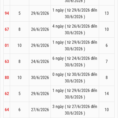
30/6/2026 )
1 ngày ( từ 29/6/2026 đến
94
5
29/6/2026
13
30/6/2026 )
4 ngày ( từ 26/6/2026 đến
67
8
26/6/2026
10
30/6/2026 )
1 ngày ( từ 29/6/2026 đến
01
10
29/6/2026
6
30/6/2026 )
6 ngày ( từ 24/6/2026 đến
63
8
24/6/2026
7
30/6/2026 )
0 ngày ( từ 30/6/2026 đến
80
10
30/6/2026
8
30/6/2026 )
1 ngày ( từ 29/6/2026 đến
62
5
29/6/2026
14
30/6/2026 )
3 ngày ( từ 27/6/2026 đến
64
6
27/6/2026
10
30/6/2026 )