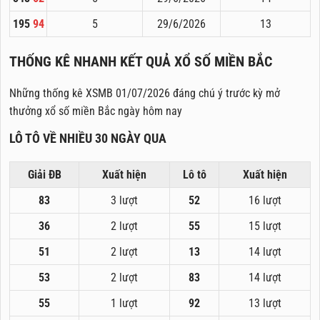
195
94
5
29/6/2026
13
THỐNG KÊ NHANH KẾT QUẢ XỔ SỐ MIỀN BẮC
Những thống kê XSMB 01/07/2026 đáng chú ý trước kỳ mở
thưởng xổ số miền Bắc ngày hôm nay
LÔ TÔ VỀ NHIỀU 30 NGÀY QUA
Giải ĐB
Xuất hiện
Lô tô
Xuất hiện
83
3 lượt
52
16 lượt
36
2 lượt
55
15 lượt
51
2 lượt
13
14 lượt
53
2 lượt
83
14 lượt
55
1 lượt
92
13 lượt