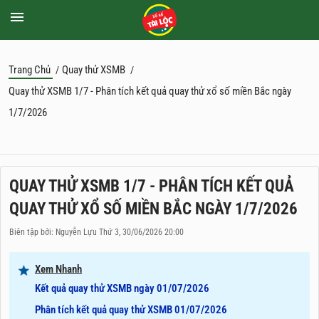
Trang Chủ
Quay thử XSMB
/
/
Quay thử XSMB 1/7 - Phân tích kết quả quay thử xổ số miền Bắc ngày
1/7/2026
QUAY THỬ XSMB 1/7 - PHÂN TÍCH KẾT QUẢ
QUAY THỬ XỔ SỐ MIỀN BẮC NGÀY 1/7/2026
Biên tập bởi: Nguyễn Lựu Thứ 3, 30/06/2026 20:00
Xem Nhanh
Kết quả quay thử XSMB ngày 01/07/2026
Phân tích kết quả quay thử XSMB 01/07/2026