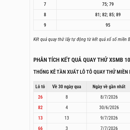
7
75; 79
8
81; 82; 85; 89
9
95
Kết quả quay thử lấy tự động từ kết quả xổ số miền
PHÂN TÍCH KẾT QUẢ QUAY THỬ XSMB 10
THỐNG KÊ TẦN XUẤT LÔ TÔ QUAY THỬ MIỀN 
Lô tô
Về 30 ngày qua
Ngày về gần nhất
26
8
8/7/2026
82
4
30/6/2026
13
13
9/7/2026
66
3
7/7/2026