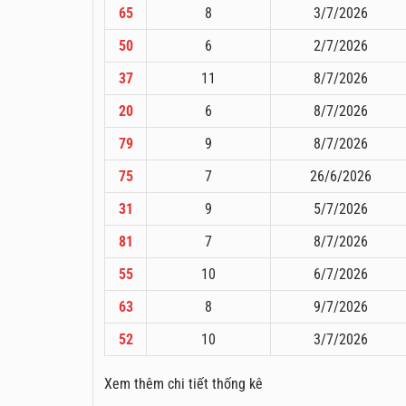
65
8
3/7/2026
50
6
2/7/2026
37
11
8/7/2026
20
6
8/7/2026
79
9
8/7/2026
75
7
26/6/2026
31
9
5/7/2026
81
7
8/7/2026
55
10
6/7/2026
63
8
9/7/2026
52
10
3/7/2026
Xem thêm chi tiết thống kê