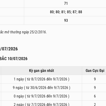
71
80; 80; 81; 85; 87; 88
93
 Bắc mở thưởng ngày 25/2/2016.
/07/2026
BẮC 10/07/2026
Kỳ gan gần nhất
Gan Cực Đại
1 ngày ( từ 8/7/2026 đến 9/7/2026 )
9
9 ngày ( từ 30/6/2026 đến 9/7/2026 )
9
0 ngày ( từ 9/7/2026 đến 9/7/2026 )
6
2 ngày ( từ 7/7/2026 đến 9/7/2026 )
2