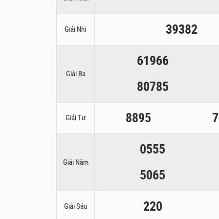
39382
Giải Nhì
61966
Giải Ba
80785
8895
7
Giải Tư
0555
Giải Năm
5065
220
Giải Sáu