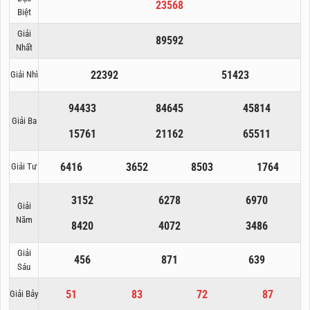
23568
Biệt
Giải
89592
Nhất
22392
51423
Giải Nhì
94433
84645
45814
Giải Ba
15761
21162
65511
6416
3652
8503
1764
Giải Tư
3152
6278
6970
Giải
Năm
8420
4072
3486
Giải
456
871
639
Sáu
51
83
72
87
Giải Bảy