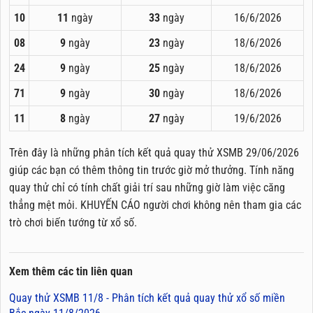
10
11
ngày
33
ngày
16/6/2026
08
9
ngày
23
ngày
18/6/2026
24
9
ngày
25
ngày
18/6/2026
71
9
ngày
30
ngày
18/6/2026
11
8
ngày
27
ngày
19/6/2026
Trên đây là những phân tích kết quả quay thử XSMB 29/06/2026
giúp các bạn có thêm thông tin trước giờ mở thưởng. Tính năng
quay thử chỉ có tính chất giải trí sau những giờ làm việc căng
thẳng mệt mỏi. KHUYẾN CÁO người chơi không nên tham gia các
trò chơi biến tướng từ xổ số.
Xem thêm các tin liên quan
Quay thử XSMB 11/8 - Phân tích kết quả quay thử xổ số miền