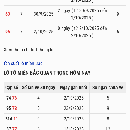
2/10/2025 )
2 ngày ( từ 30/9/2025 đến
60
7
30/9/2025
9
2/10/2025 )
0 ngày ( từ 2/10/2025 đến
96
7
2/10/2025
5
2/10/2025 )
Xem thêm chi tiết thống kê
tần suất lô miền Bắc
LÔ TÔ MIỀN BẮC QUAN TRỌNG HÔM NAY
Cặp số
Số lần về 30 ngày
Ngày gần nhất
Số ngày chưa về
74
76
4
2/10/2025
5
95
73
5
23/9/2025
9
314
11
9
2/10/2025
8
57
77
6
1/10/2025
12