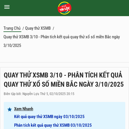
Trang Chủ
Quay thử XSMB
/
/
Quay thử XSMB 3/10 - Phân tích kết quả quay thử xổ số miền Bắc ngày
3/10/2025
QUAY THỬ XSMB 3/10 - PHÂN TÍCH KẾT QUẢ
QUAY THỬ XỔ SỐ MIỀN BẮC NGÀY 3/10/2025
Biên tập bởi: Nguyễn Lựu Thứ 5, 02/10/2025 20:15
Xem Nhanh
Kết quả quay thử XSMB ngày 03/10/2025
Phân tích kết quả quay thử XSMB 03/10/2025