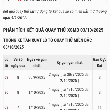
Kết quả quay thử lấy tự động từ kết quả xổ số miền Bắc mở thưởng
ngày 4/1/2017.
PHÂN TÍCH KẾT QUẢ QUAY THỬ XSMB 03/10/2025
THỐNG KÊ TẦN XUẤT LÔ TÔ QUAY THỬ MIỀN BẮC
03/10/2025
Lô
Về 30
Ngày về gần
Gan Cực
Kỳ gan gần nhất
tô
ngày qua
nhất
Đại
2 ngày ( từ 30/9/2025 đến
63
8
30/9/2025
8
2/10/2025 )
1 ngày ( từ 1/10/2025 đến
80
8
1/10/2025
8
2/10/2025 )
1 ngày ( từ 1/10/2025 đến
08
7
1/10/2025
11