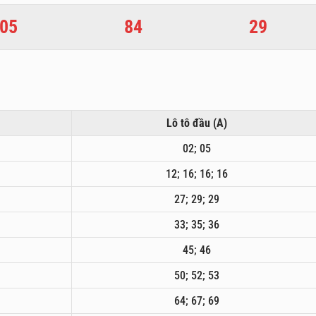
05
84
29
Lô tô đầu (A)
02; 05
12; 16; 16; 16
27; 29; 29
33; 35; 36
45; 46
50; 52; 53
64; 67; 69