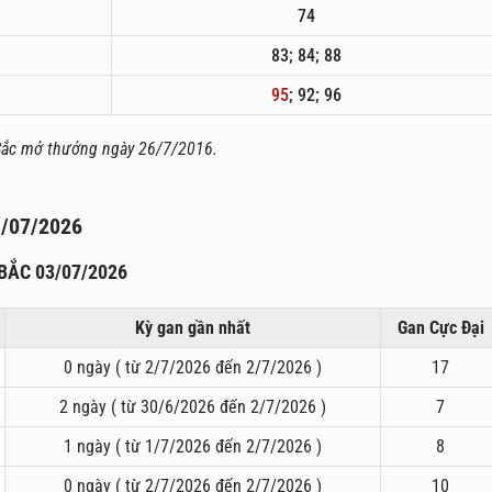
74
83; 84; 88
95
; 92; 96
 Bắc mở thưởng ngày 26/7/2016.
/07/2026
BẮC 03/07/2026
Kỳ gan gần nhất
Gan Cực Đại
0 ngày ( từ 2/7/2026 đến 2/7/2026 )
17
2 ngày ( từ 30/6/2026 đến 2/7/2026 )
7
1 ngày ( từ 1/7/2026 đến 2/7/2026 )
8
0 ngày ( từ 2/7/2026 đến 2/7/2026 )
10