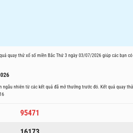
 quả quay thử xổ số miền Bắc Thứ 3 ngày 03/07/2026 giúp các bạn có
2026
ngẫu nhiên từ các kết quả đã mở thưởng trước đó. Kết quả quay th
16
95471
16173