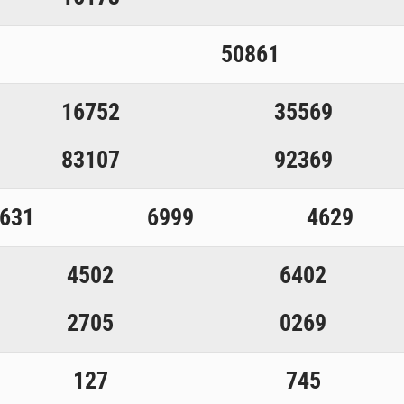
50861
16752
35569
83107
92369
631
6999
4629
4502
6402
2705
0269
127
745