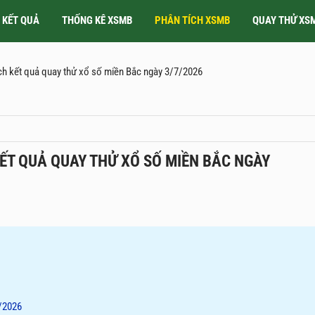
 KẾT QUẢ
THỐNG KÊ XSMB
PHÂN TÍCH XSMB
QUAY THỬ XS
ch kết quả quay thử xổ số miền Bắc ngày 3/7/2026
KẾT QUẢ QUAY THỬ XỔ SỐ MIỀN BẮC NGÀY
7/2026