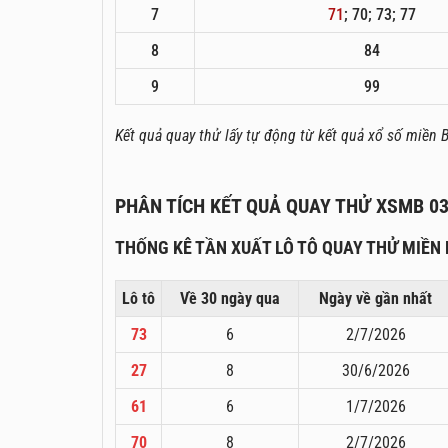
7
71
; 70; 73; 77
8
84
9
99
Kết quả quay thử lấy tự động từ kết quả xổ số miền
PHÂN TÍCH KẾT QUẢ QUAY THỬ XSMB 03
THỐNG KÊ TẦN XUẤT LÔ TÔ QUAY THỬ MIỀN 
Lô tô
Về 30 ngày qua
Ngày về gần nhất
73
6
2/7/2026
27
8
30/6/2026
61
6
1/7/2026
70
8
2/7/2026