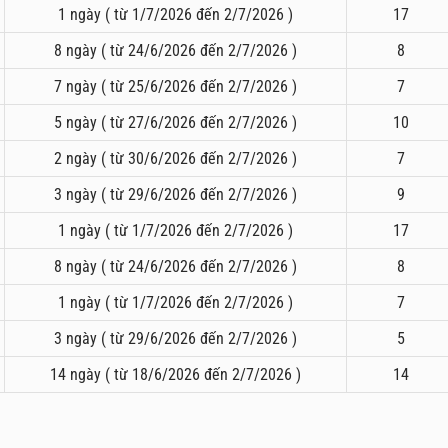
1 ngày ( từ 1/7/2026 đến 2/7/2026 )
17
8 ngày ( từ 24/6/2026 đến 2/7/2026 )
8
7 ngày ( từ 25/6/2026 đến 2/7/2026 )
7
5 ngày ( từ 27/6/2026 đến 2/7/2026 )
10
2 ngày ( từ 30/6/2026 đến 2/7/2026 )
7
3 ngày ( từ 29/6/2026 đến 2/7/2026 )
9
1 ngày ( từ 1/7/2026 đến 2/7/2026 )
17
8 ngày ( từ 24/6/2026 đến 2/7/2026 )
8
1 ngày ( từ 1/7/2026 đến 2/7/2026 )
7
3 ngày ( từ 29/6/2026 đến 2/7/2026 )
5
14 ngày ( từ 18/6/2026 đến 2/7/2026 )
14