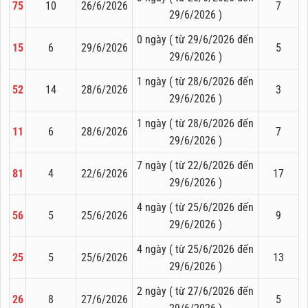
75
10
26/6/2026
7
29/6/2026 )
0 ngày ( từ 29/6/2026 đến
15
6
29/6/2026
5
29/6/2026 )
1 ngày ( từ 28/6/2026 đến
52
14
28/6/2026
3
29/6/2026 )
1 ngày ( từ 28/6/2026 đến
11
6
28/6/2026
7
29/6/2026 )
7 ngày ( từ 22/6/2026 đến
81
4
22/6/2026
17
29/6/2026 )
4 ngày ( từ 25/6/2026 đến
56
5
25/6/2026
9
29/6/2026 )
4 ngày ( từ 25/6/2026 đến
25
5
25/6/2026
13
29/6/2026 )
2 ngày ( từ 27/6/2026 đến
26
8
27/6/2026
5