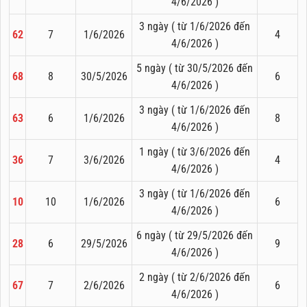
4/6/2026 )
3 ngày ( từ 1/6/2026 đến
62
7
1/6/2026
4
4/6/2026 )
5 ngày ( từ 30/5/2026 đến
68
8
30/5/2026
6
4/6/2026 )
3 ngày ( từ 1/6/2026 đến
63
6
1/6/2026
8
4/6/2026 )
1 ngày ( từ 3/6/2026 đến
36
7
3/6/2026
4
4/6/2026 )
3 ngày ( từ 1/6/2026 đến
10
10
1/6/2026
6
4/6/2026 )
6 ngày ( từ 29/5/2026 đến
28
6
29/5/2026
9
4/6/2026 )
2 ngày ( từ 2/6/2026 đến
67
7
2/6/2026
6
4/6/2026 )