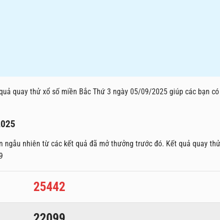
 quả quay thử xổ số miền Bắc Thứ 3 ngày 05/09/2025 giúp các bạn có
2025
ngẫu nhiên từ các kết quả đã mở thưởng trước đó. Kết quả quay th
9
25442
22099