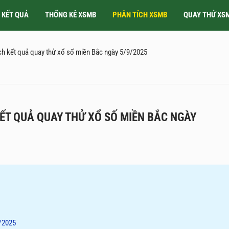
 KẾT QUẢ
THỐNG KÊ XSMB
PHÂN TÍCH XSMB
QUAY THỬ XS
ch kết quả quay thử xổ số miền Bắc ngày 5/9/2025
KẾT QUẢ QUAY THỬ XỔ SỐ MIỀN BẮC NGÀY
9/2025