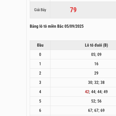
79
Giải Bảy
Bảng lô tô miền Bắc 05/09/2025
Đầu
Lô tô đuôi (B)
0
05; 09
1
16
2
29
3
30; 32; 38
4
42
; 44; 44; 49
5
52; 56
6
67; 67; 69