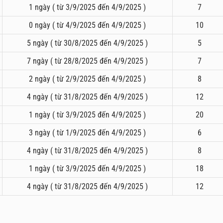
1 ngày ( từ 3/9/2025 đến 4/9/2025 )
7
0 ngày ( từ 4/9/2025 đến 4/9/2025 )
10
5 ngày ( từ 30/8/2025 đến 4/9/2025 )
5
7 ngày ( từ 28/8/2025 đến 4/9/2025 )
7
2 ngày ( từ 2/9/2025 đến 4/9/2025 )
8
4 ngày ( từ 31/8/2025 đến 4/9/2025 )
12
1 ngày ( từ 3/9/2025 đến 4/9/2025 )
20
3 ngày ( từ 1/9/2025 đến 4/9/2025 )
6
4 ngày ( từ 31/8/2025 đến 4/9/2025 )
8
1 ngày ( từ 3/9/2025 đến 4/9/2025 )
18
4 ngày ( từ 31/8/2025 đến 4/9/2025 )
12