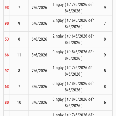
1 ngày ( từ 7/6/2026 đến
93
7
7/6/2026
9
8/6/2026 )
2 ngày ( từ 6/6/2026 đến
90
9
6/6/2026
7
8/6/2026 )
2 ngày ( từ 6/6/2026 đến
53
8
6/6/2026
8
8/6/2026 )
0 ngày ( từ 8/6/2026 đến
66
11
8/6/2026
9
8/6/2026 )
1 ngày ( từ 7/6/2026 đến
97
8
7/6/2026
5
8/6/2026 )
0 ngày ( từ 8/6/2026 đến
63
7
8/6/2026
8
8/6/2026 )
0 ngày ( từ 8/6/2026 đến
80
10
8/6/2026
6
8/6/2026 )
1 ngày ( từ 7/6/2026 đến