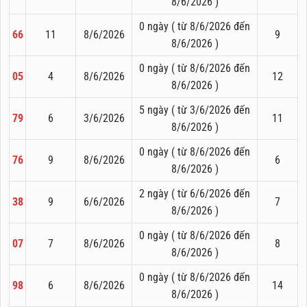
8/6/2026 )
0 ngày ( từ 8/6/2026 đến
66
11
8/6/2026
9
8/6/2026 )
0 ngày ( từ 8/6/2026 đến
05
4
8/6/2026
12
8/6/2026 )
5 ngày ( từ 3/6/2026 đến
79
6
3/6/2026
11
8/6/2026 )
0 ngày ( từ 8/6/2026 đến
76
9
8/6/2026
6
8/6/2026 )
2 ngày ( từ 6/6/2026 đến
38
9
6/6/2026
7
8/6/2026 )
0 ngày ( từ 8/6/2026 đến
07
7
8/6/2026
8
8/6/2026 )
0 ngày ( từ 8/6/2026 đến
98
6
8/6/2026
14
8/6/2026 )