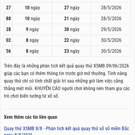
27
10
ngày
27
ngày
28/5/2026
88
10
ngày
21
ngày
28/5/2026
28
9
ngày
30
ngày
29/5/2026
02
8
ngày
22
ngày
30/5/2026
56
8
ngày
23
ngày
30/5/2026
Trên đây là những phân tích kết quả quay thử XSMB 09/06/2026
giúp các bạn có thêm thông tin trước giờ mở thưởng. Tính năng
quay thử chỉ có tính chất giải trí sau những giờ làm việc căng
thẳng mệt mỏi. KHUYẾN CÁO người chơi không nên tham gia các
trò chơi biến tướng từ xổ số.
Xem thêm các tin liên quan
Quay thử XSMB 8/8 - Phân tích kết quả quay thử xổ số miền Bắc