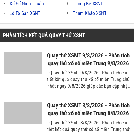
Xổ Số Ninh Thuận
Thống Kê XSNT
Lô Tô Gan XSNT
Tham Khảo XSNT
PHÂN TÍCH KẾT QUẢ QUAY THỬ XSNT
Quay thử XSMT 9/8/2026 - Phân tích
quay thử xổ số miền Trung 9/8/2026
Quay thử XSMT 9/8/2026 - Phân tích chi
tiết kết quả quay thử xổ số miền Trung chủ
nhật ngày 9/8/2026 giúp các bạn cập nhật
thêm thông tin.
Quay thử XSMT 8/8/2026 - Phân tích
quay thử xổ số miền Trung 8/8/2026
Quay thử XSMT 8/8/2026 - Phân tích chi
tiết kết quả quay thử xổ số miền Trung thứ