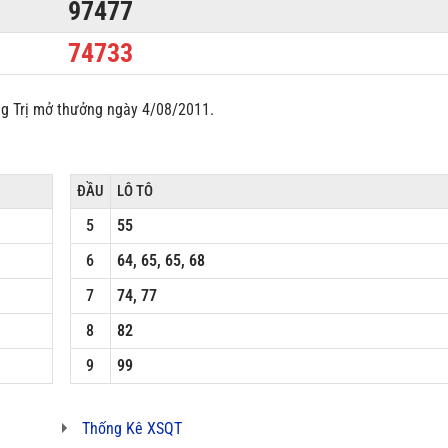
97477
74733
ng Trị mở thưởng ngày
4/08/2011
.
ĐẦU
LÔ TÔ
5
55
6
64, 65, 65, 68
7
74, 77
8
82
9
99
Thống Kê XSQT