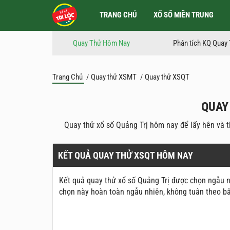
TRANG CHỦ
XỔ SỐ MIỀN TRUNG
Quay Thử Hôm Nay
Phân tích KQ Quay
Trang Chủ
Quay thử XSMT
Quay thử XSQT
/
/
QUAY
Quay thử xổ số Quảng Trị hôm nay để lấy hên và t
KẾT QUẢ QUAY THỬ XSQT HÔM NAY
Kết quả quay thử xổ số Quảng Trị được chọn ngẫu nh
chọn này hoàn toàn ngẫu nhiên, không tuân theo bấ