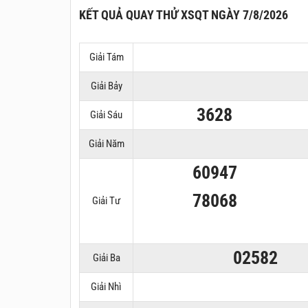
KẾT QUẢ QUAY THỬ XSQT NGÀY 7/8/2026
Giải Tám
Giải Bảy
3628
Giải Sáu
Giải Năm
60947
78068
Giải Tư
02582
Giải Ba
Giải Nhì