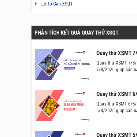
Lô Tô Gan XSQT
PHÂN TÍCH KẾT QUẢ QUAY THỬ XSQT
Quay thử XSMT 7/
Quay thử XSMT 7/8/2
7/8/2026 giúp các b
Quay thử XSMT 6/
Quay thử XSMT 6/8/2
6/8/2026 giúp các b
Quay thử XSMT 5/