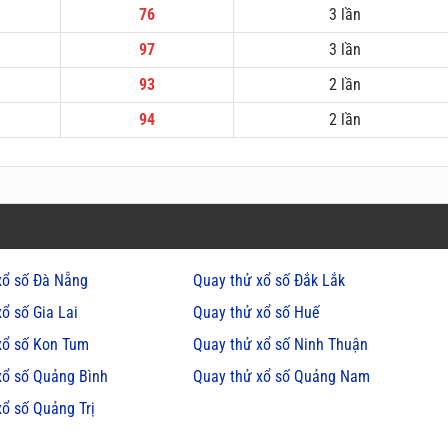
76
3 lần
97
3 lần
93
2 lần
94
2 lần
xổ số Đà Nẵng
Quay thử xổ số Đắk Lắk
ổ số Gia Lai
Quay thử xổ số Huế
xổ số Kon Tum
Quay thử xổ số Ninh Thuận
xổ số Quảng Bình
Quay thử xổ số Quảng Nam
xổ số Quảng Trị