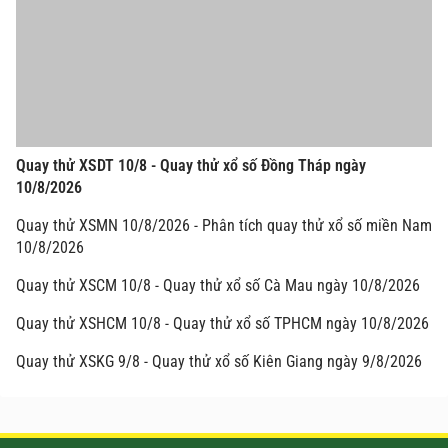
Quay thử XSDT 10/8 - Quay thử xổ số Đồng Tháp ngày
10/8/2026
Quay thử XSMN 10/8/2026 - Phân tích quay thử xổ số miền Nam
10/8/2026
Quay thử XSCM 10/8 - Quay thử xổ số Cà Mau ngày 10/8/2026
Quay thử XSHCM 10/8 - Quay thử xổ số TPHCM ngày 10/8/2026
Quay thử XSKG 9/8 - Quay thử xổ số Kiên Giang ngày 9/8/2026