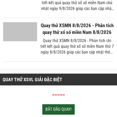
tiết kết quả quay thử xổ số miền Nam chủ
nhật ngày 9/8/2026 giúp các bạn cập nhật
thêm thông tin.
Quay thử XSMN 8/8/2026 - Phân tích
quay thử xổ số miền Nam 8/8/2026
Quay thử XSMN 8/8/2026 - Phân tích chi
tiết kết quả quay thử xổ số miền Nam thứ 7
ngày 8/8/2026 giúp các bạn cập nhật thêm
thông tin.
QUAY THỬ XSVL GIẢI ĐẶC BIỆT
-----
BẮT ĐẦU QUAY!