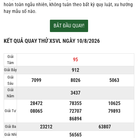
hoàn toàn ngẫu nhiên, không tuân theo bất kỳ quy luật, xu hướng
hay mẫu số nào.
BẮT ĐẦU QUAY!
KẾT QUẢ QUAY THỬ XSVL NGÀY 10/8/2026
Giải
95
Tám
912
Giải Bảy
Giải
7099
8026
5063
Sáu
Giải
3437
Năm
28472
78355
10625
08065
72707
79893
Giải Tư
86894
23212
63807
Giải Ba
56565
Giải Nhì