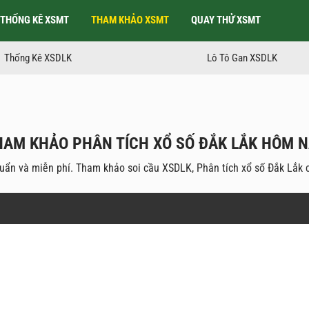
THỐNG KÊ XSMT
THAM KHẢO XSMT
QUAY THỬ XSMT
Thống Kê XSDLK
Lô Tô Gan XSDLK
HAM KHẢO PHÂN TÍCH XỔ SỐ ĐẮK LẮK HÔM N
uẩn và miễn phí. Tham khảo soi cầu XSDLK, Phân tích xổ số Đắk Lắk c