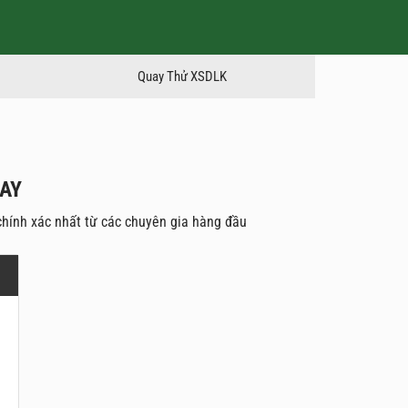
Quay Thử XSDLK
AY
hính xác nhất từ các chuyên gia hàng đầu