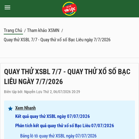
Trang Chủ
Tham khảo XSMN
/
/
Quay thử XSBL 7/7 - Quay thử xổ số Bạc Liêu ngày 7/7/2026
QUAY THỬ XSBL 7/7 - QUAY THỬ XỔ SỐ BẠC
LIÊU NGÀY 7/7/2026
Biên tập bởi: Nguyễn Lựu Thứ 2, 06/07/2026 20:29
Xem Nhanh
Kết quả quay thử XSBL ngày 07/07/2026
Phân tích kết quả quay thử xổ số Bạc Liêu 07/07/2026
Bảng lô tô quay thử XSBL ngày 07/07/2026