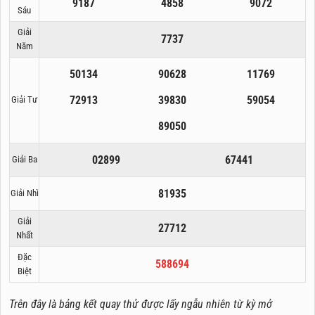
9187
4858
9072
Sáu
Giải
7737
Năm
50134
90628
11769
72913
39830
59054
Giải Tư
89050
02899
67441
Giải Ba
81935
Giải Nhì
Giải
27712
Nhất
Đặc
588694
Biệt
Trên đây là bảng kết quay thử được lấy ngẫu nhiên từ kỳ mở