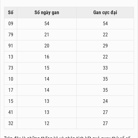
Số
Số ngày gan
Gan cực đại
09
54
54
79
21
22
91
20
29
13
16
22
73
15
33
10
14
35
17
14
35
15
13
24
41
13
27
32
12
27