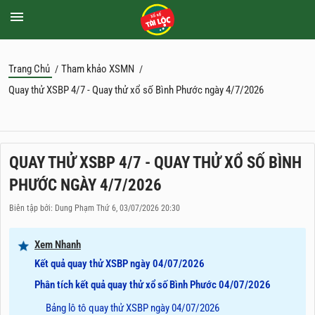
Trang Chủ
Tham khảo XSMN
/
/
Quay thử XSBP 4/7 - Quay thử xổ số Bình Phước ngày 4/7/2026
QUAY THỬ XSBP 4/7 - QUAY THỬ XỔ SỐ BÌNH
PHƯỚC NGÀY 4/7/2026
Biên tập bởi: Dung Phạm Thứ 6, 03/07/2026 20:30
Xem Nhanh
Kết quả quay thử XSBP ngày 04/07/2026
Phân tích kết quả quay thử xổ số Bình Phước 04/07/2026
Bảng lô tô quay thử XSBP ngày 04/07/2026