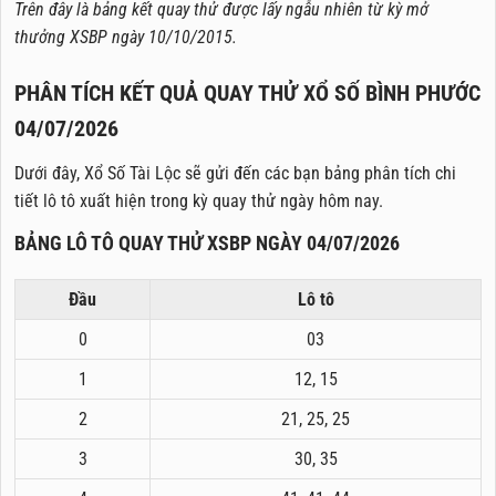
Trên đây là bảng kết quay thử được lấy ngẫu nhiên từ kỳ mở
thưởng XSBP ngày 10/10/2015.
PHÂN TÍCH KẾT QUẢ QUAY THỬ XỔ SỐ BÌNH PHƯỚC
04/07/2026
Dưới đây, Xổ Số Tài Lộc sẽ gửi đến các bạn bảng phân tích chi
tiết lô tô xuất hiện trong kỳ quay thử ngày hôm nay.
BẢNG LÔ TÔ QUAY THỬ XSBP NGÀY 04/07/2026
Đầu
Lô tô
0
03
1
12, 15
2
21, 25, 25
3
30, 35