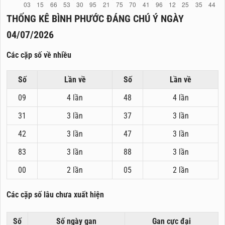
THỐNG KÊ BÌNH PHƯỚC ĐÁNG CHÚ Ý NGÀY
04/07/2026
Các cặp số về nhiều
Số
Lần về
Số
Lần về
09
4 lần
48
4 lần
31
3 lần
37
3 lần
42
3 lần
47
3 lần
83
3 lần
88
3 lần
00
2 lần
05
2 lần
Các cặp số lâu chưa xuất hiện
Số
Số ngày gan
Gan cực đại