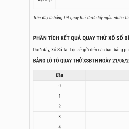
Trên đây là bảng kết quay thử được lấy ngẫu nhiên
PHÂN TÍCH KẾT QUẢ QUAY THỬ XỔ SỐ B
Dưới đây, Xổ Số Tài Lộc sẽ gửi đến các bạn bảng phâ
BẢNG LÔ TÔ QUAY THỬ XSBTH NGÀY 21/05/2
Đầu
0
1
2
3
4