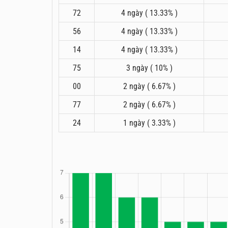
72
4 ngày ( 13.33% )
56
4 ngày ( 13.33% )
14
4 ngày ( 13.33% )
75
3 ngày ( 10% )
00
2 ngày ( 6.67% )
77
2 ngày ( 6.67% )
24
1 ngày ( 3.33% )