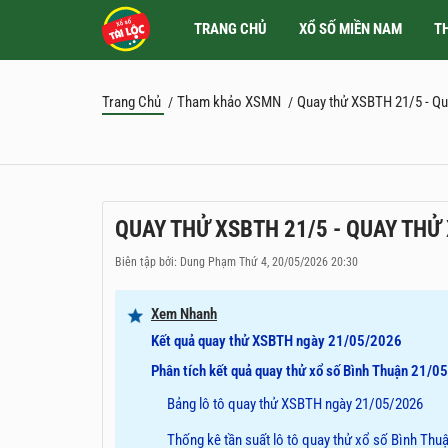
TRANG CHỦ
XỔ SỐ MIỀN NAM
T
Trang Chủ
Tham khảo XSMN
Quay thử XSBTH 21/5 - Qu
/
/
QUAY THỬ XSBTH 21/5 - QUAY THỬ
Biên tập bởi: Dung Phạm Thứ 4, 20/05/2026 20:30
Xem Nhanh
Kết quả quay thử XSBTH ngày 21/05/2026
Phân tích kết quả quay thử xổ số Bình Thuận 21/0
Bảng lô tô quay thử XSBTH ngày 21/05/2026
Thống kê tần suất lô tô quay thử xổ số Bình Th