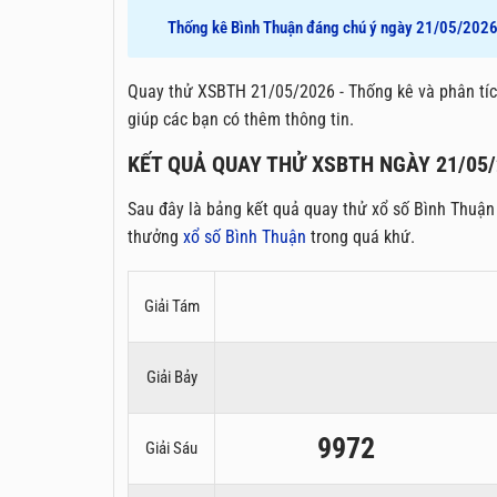
Thống kê Bình Thuận đáng chú ý ngày 21/05/202
Quay thử XSBTH 21/05/2026 - Thống kê và phân tí
giúp các bạn có thêm thông tin.
KẾT QUẢ QUAY THỬ XSBTH NGÀY 21/05/
Sau đây là bảng kết quả quay thử xổ số Bình Thuận
thưởng
xổ số Bình Thuận
trong quá khứ.
Giải Tám
Giải Bảy
9972
Giải Sáu