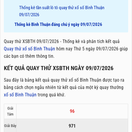
Thống kê tần suất lô tô quay thử xổ số Bình Thuận
09/07/2026
Thống kê Bình Thuận đáng chú ý ngày 09/07/2026
Quay thử XSBTH 09/07/2026 - Thống kê và phân tích kết quả
Quay thử xổ số Bình Thuận
hôm nay Thứ 5 ngày 09/07/2026 giúp
các bạn có thêm thông tin.
KẾT QUẢ QUAY THỬ XSBTH NGÀY 09/07/2026
Sau đây là bảng kết quả quay thử xổ số Bình Thuận được tạo ra
bằng cách chọn ngẫu nhiên từ kết quả của một kỳ quay thưởng
xổ số Bình Thuận
trong quá khứ.
Giải
96
Tám
971
Giải Bảy