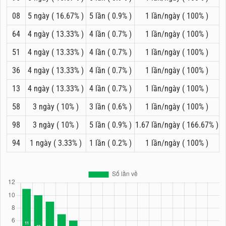
08
5 ngày ( 16.67% )
5 lần ( 0.9% )
1 lần/ngày ( 100% )
64
4 ngày ( 13.33% )
4 lần ( 0.7% )
1 lần/ngày ( 100% )
51
4 ngày ( 13.33% )
4 lần ( 0.7% )
1 lần/ngày ( 100% )
36
4 ngày ( 13.33% )
4 lần ( 0.7% )
1 lần/ngày ( 100% )
13
4 ngày ( 13.33% )
4 lần ( 0.7% )
1 lần/ngày ( 100% )
58
3 ngày ( 10% )
3 lần ( 0.6% )
1 lần/ngày ( 100% )
98
3 ngày ( 10% )
5 lần ( 0.9% )
1.67 lần/ngày ( 166.67% )
94
1 ngày ( 3.33% )
1 lần ( 0.2% )
1 lần/ngày ( 100% )