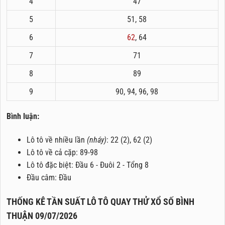
4
47
5
51, 58
6
62
, 64
7
71
8
89
9
90, 94, 96, 98
Bình luận:
Lô tô về nhiều lần
(nháy)
: 22 (2), 62 (2)
Lô tô về cả cặp: 89-98
Lô tô đặc biệt: Đầu 6 - Đuôi 2 - Tổng 8
Đầu câm: Đầu
THỐNG KÊ TẦN SUẤT LÔ TÔ QUAY THỬ XỔ SỐ BÌNH
THUẬN 09/07/2026