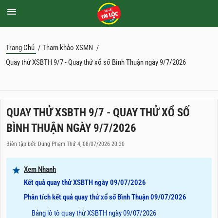
Trang Chủ
Tham khảo XSMN
/
/
Quay thử XSBTH 9/7 - Quay thử xổ số Bình Thuận ngày 9/7/2026
QUAY THỬ XSBTH 9/7 - QUAY THỬ XỔ SỐ
BÌNH THUẬN NGÀY 9/7/2026
Biên tập bởi: Dung Phạm Thứ 4, 08/07/2026 20:30
Xem Nhanh
Kết quả quay thử XSBTH ngày 09/07/2026
Phân tích kết quả quay thử xổ số Bình Thuận 09/07/2026
Bảng lô tô quay thử XSBTH ngày 09/07/2026