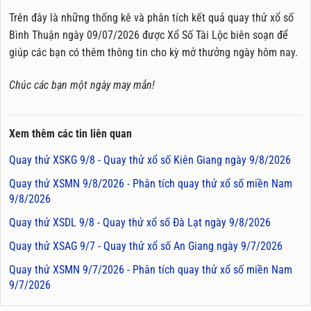
Trên đây là những thống kê và phân tích kết quả quay thử xổ số
Bình Thuận ngày 09/07/2026 được Xổ Số Tài Lộc biên soạn để
giúp các bạn có thêm thông tin cho kỳ mở thưởng ngày hôm nay.
Chúc các bạn một ngày may mắn!
Xem thêm các tin liên quan
Quay thử XSKG 9/8 - Quay thử xổ số Kiên Giang ngày 9/8/2026
Quay thử XSMN 9/8/2026 - Phân tích quay thử xổ số miền Nam
9/8/2026
Quay thử XSDL 9/8 - Quay thử xổ số Đà Lạt ngày 9/8/2026
Quay thử XSAG 9/7 - Quay thử xổ số An Giang ngày 9/7/2026
Quay thử XSMN 9/7/2026 - Phân tích quay thử xổ số miền Nam
9/7/2026