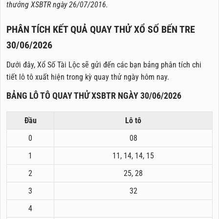
thưởng XSBTR ngày 26/07/2016.
PHÂN TÍCH KẾT QUẢ QUAY THỬ XỔ SỐ BẾN TRE
30/06/2026
Dưới đây, Xổ Số Tài Lộc sẽ gửi đến các bạn bảng phân tích chi
tiết lô tô xuất hiện trong kỳ quay thử ngày hôm nay.
BẢNG LÔ TÔ QUAY THỬ XSBTR NGÀY 30/06/2026
Đầu
Lô tô
0
08
1
11, 14, 14, 15
2
25, 28
3
32
4